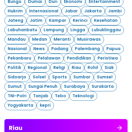
Bungo
Dumai
Duri
Ekonomi
Entertainment
Hukrim
Internasional
Jabar
Jakarta
Jambi
Jateng
Jatim
Kampar
Kerinci
Kesehatan
Labuhanbatu
Lampung
Lingga
Lubuklinggau
Mandau
Medan
Meranti
Musirawas
Nasional
News
Padang
Palembang
Papua
Pekanbaru
Pelalawan
Pendidikan
Peristiwa
Politik
Regional
Religi
Riau
Rohil
Siak
Sidoarjo
Solsel
Sports
Sumbar
Sumsel
Sumut
Sungai Penuh
Surabaya
Surakarta
TNI-Polri
Tanjab
Tebo
Teknologi
Yogyakarta
kepri
Riau