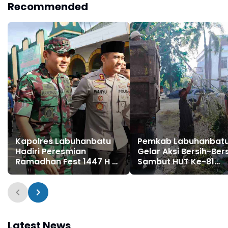
Recommended
Kapolres Labuhanbatu
Pemkab Labuhanbat
Hadiri Peresmian
Gelar Aksi Bersih-Ber
Ramadhan Fest 1447 H di
Sambut HUT Ke-81
Masjid Agung
Kemerdekaan RI
Rantauprapat
Latest News