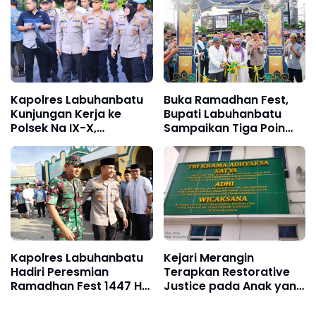
IX-X
Kapolres Labuhanbatu
Buka Ramadhan Fest,
Kunjungan Kerja ke
Bupati Labuhanbatu
Polsek Na IX-X,
Sampaikan Tiga Poin
Tekankan Disiplin dan
Penting
Pelayanan Prima
Kapolres Labuhanbatu
Kejari Merangin
Hadiri Peresmian
Terapkan Restorative
Ramadhan Fest 1447 H
Justice pada Anak yang
di Masjid Agung
Terlibat Perkara
Rantauprapat
Narkoba