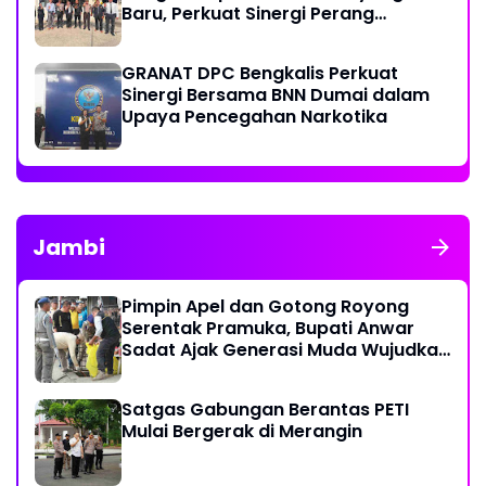
Baru, Perkuat Sinergi Perang
Melawan Narkotika
GRANAT DPC Bengkalis Perkuat
Sinergi Bersama BNN Dumai dalam
Upaya Pencegahan Narkotika
Jambi
Pimpin Apel dan Gotong Royong
Serentak Pramuka, Bupati Anwar
Sadat Ajak Generasi Muda Wujudkan
Dasa Darma Melalui Aksi Nyata
Peduli Lingkungan
Satgas Gabungan Berantas PETI
Mulai Bergerak di Merangin