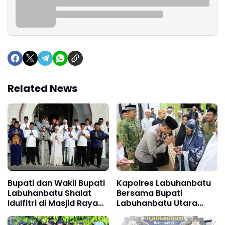
Related News
Bupati dan Wakil Bupati
Kapolres Labuhanbatu
Labuhanbatu Shalat
Bersama Bupati
Idulfitri di Masjid Raya
Labuhanbatu Utara
Al-Ikhlas Ujung Bandar
Gelar Safari Ramadan
di Masjid Syuhada Na