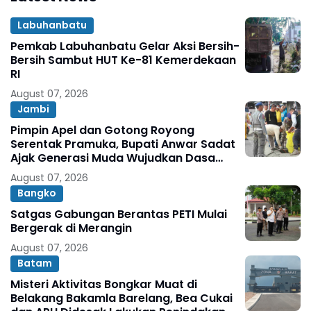
Labuhanbatu
Pemkab Labuhanbatu Gelar Aksi Bersih-
Bersih Sambut HUT Ke-81 Kemerdekaan
RI
August 07, 2026
Jambi
Pimpin Apel dan Gotong Royong
Serentak Pramuka, Bupati Anwar Sadat
Ajak Generasi Muda Wujudkan Dasa
Darma Melalui Aksi Nyata Peduli
August 07, 2026
Lingkungan
Bangko
Satgas Gabungan Berantas PETI Mulai
Bergerak di Merangin
August 07, 2026
Batam
Misteri Aktivitas Bongkar Muat di
Belakang Bakamla Barelang, Bea Cukai