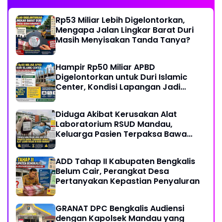
Rp53 Miliar Lebih Digelontorkan,
Mengapa Jalan Lingkar Barat Duri
Masih Menyisakan Tanda Tanya?
Hampir Rp50 Miliar APBD
Digelontorkan untuk Duri Islamic
Center, Kondisi Lapangan Jadi
Sorotan Publik.
Diduga Akibat Kerusakan Alat
Laboratorium RSUD Mandau,
Keluarga Pasien Terpaksa Bawa
Pulang Anak Usai Operasi di RS
Thursina, Meski Membutuhkan
ADD Tahap II Kabupaten Bengkalis
Transfusi Darah
Belum Cair, Perangkat Desa
Pertanyakan Kepastian Penyaluran
GRANAT DPC Bengkalis Audiensi
dengan Kapolsek Mandau yang