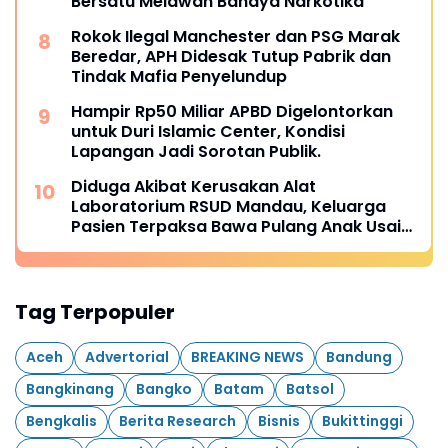
Bersatu Melawan Bahaya Narkotika
Rokok Ilegal Manchester dan PSG Marak
Beredar, APH Didesak Tutup Pabrik dan
Tindak Mafia Penyelundup
Hampir Rp50 Miliar APBD Digelontorkan
untuk Duri Islamic Center, Kondisi
Lapangan Jadi Sorotan Publik.
Diduga Akibat Kerusakan Alat
Laboratorium RSUD Mandau, Keluarga
Pasien Terpaksa Bawa Pulang Anak Usai
Operasi di RS Thursina, Meski
Membutuhkan Transfusi Darah
Tag Terpopuler
Aceh
Advertorial
BREAKING NEWS
Bandung
Bangkinang
Bangko
Batam
Batsol
Bengkalis
Berita Research
Bisnis
Bukittinggi