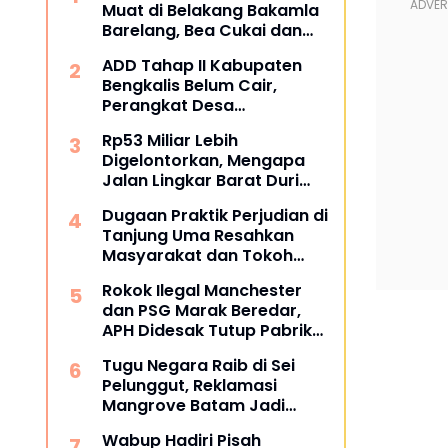
Muat di Belakang Bakamla
Barelang, Bea Cukai dan
APH Didesak Lakukan
ADD Tahap II Kabupaten
Penindakan
Bengkalis Belum Cair,
Perangkat Desa
Pertanyakan Kepastian
Rp53 Miliar Lebih
Penyaluran
Digelontorkan, Mengapa
Jalan Lingkar Barat Duri
Masih Menyisakan Tanda
Dugaan Praktik Perjudian di
Tanya?
Tanjung Uma Resahkan
Masyarakat dan Tokoh
Kota Batam
Rokok Ilegal Manchester
dan PSG Marak Beredar,
APH Didesak Tutup Pabrik
dan Tindak Mafia
Tugu Negara Raib di Sei
Penyelundup
Pelunggut, Reklamasi
Mangrove Batam Jadi
Sorotan
Wabup Hadiri Pisah