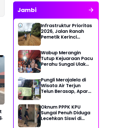
Jambi
Infrastruktur Prioritas
2026, Jalan Ranah
Pemetik Kerinci
Segera Diperbaiki
Wabup Merangin
Tutup Kejuaraan Pacu
Perahu Sungai Ulak
2026
Pungli Merajalela di
Wisata Air Terjun
Telun Berasap, Aparat
Diminta Bertindak
Tegas
Oknum PPPK KPU
t
Sungai Penuh Diduga
g,
Lecehkan Siswi di
Bawah Umur, Polisi