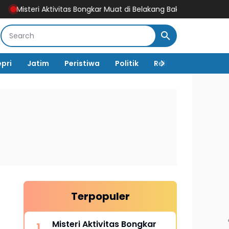
itas Bongkar Muat di Belakang Bakamla Barelang, Bea Cukai dan 
epri
Jatim
Peristiwa
Politik
Religi
TNI Polri
Terpopuler
Misteri Aktivitas Bongkar