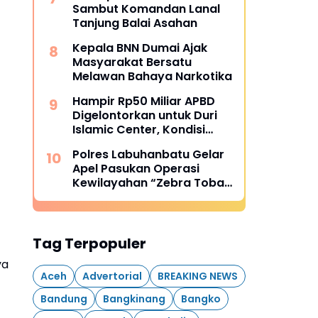
Sambut Komandan Lanal
Tanjung Balai Asahan
Kepala BNN Dumai Ajak
Masyarakat Bersatu
Melawan Bahaya Narkotika
Hampir Rp50 Miliar APBD
Digelontorkan untuk Duri
Islamic Center, Kondisi
Lapangan Jadi Sorotan
Polres Labuhanbatu Gelar
Publik.
Apel Pasukan Operasi
Kewilayahan “Zebra Toba
2025” untuk Wujudkan
Kamseltibcarlantas yang
Kondusif
Tag Terpopuler
ya
Aceh
Advertorial
BREAKING NEWS
Bandung
Bangkinang
Bangko