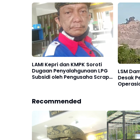
Nongsa Bisa Terancam Pidana
Pengaw
LAMI Kepri dan KMPK Soroti
Dugaan Penyalahgunaan LPG
LSM Dam
Subsidi oleh Pengusaha Scrap
Desak Pe
di Tanjung Uncang
Operasio
Granita
Persada
Recommended