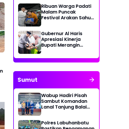
Lakukan Olah TKP
Ribuan Warga Padati
Malam Puncak
Festival Arakan Sahur
2026 di Tanjab Barat
Gubernur Al Haris
Apresiasi Kinerja
Bupati Merangin
dalam Safari
Ramadan
an
Sumut
Wabup Hadiri Pisah
Sambut Komandan
Lanal Tanjung Balai
Asahan
Polres Labuhanbatu
Pastikan Pengamanan