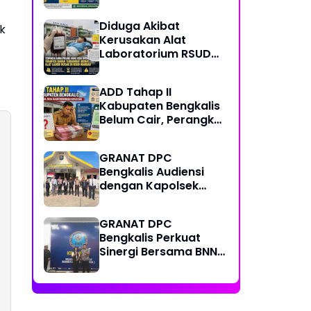
Center, Kondisi
Lapangan Jadi
Diduga Akibat
Sorotan Publik.
k
Kerusakan Alat
Laboratorium RSUD
Mandau, Keluarga
Pasien Terpaksa Bawa
ADD Tahap II
Pulang Anak Usai
Kabupaten Bengkalis
Operasi di RS
Belum Cair, Perangkat
Thursina, Meski
Desa Pertanyakan
Membutuhkan
Kepastian Penyaluran
Transfusi Darah
GRANAT DPC
Bengkalis Audiensi
dengan Kapolsek
Mandau yang Baru,
Perkuat Sinergi
GRANAT DPC
Perang Melawan
Bengkalis Perkuat
Narkotika
Sinergi Bersama BNN
Dumai dalam Upaya
Pencegahan
Narkotika