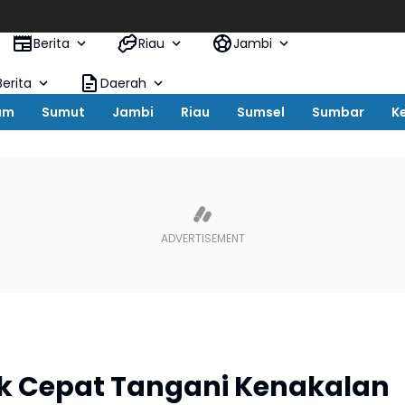
Misteri Aktiv
Berita
Riau
Jambi
erita
Daerah
um
Sumut
Jambi
Riau
Sumsel
Sumbar
K
k Cepat Tangani Kenakalan