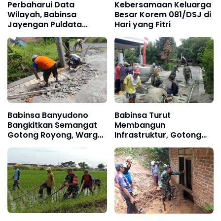
Perbaharui Data
Kebersamaan Keluarga
Wilayah, Babinsa
Besar Korem 081/DSJ di
Jayengan Puldata
Hari yang Fitri
Teritorial
Babinsa Banyudono
Babinsa Turut
Bangkitkan Semangat
Membangun
Gotong Royong, Warga
Infrastruktur, Gotong
Bersama TNI Perbaiki
Royong Cor Jalan
Jalan Penghubung
Kampung
Antar Dusun