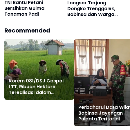
TNI Bantu Petani
Longsor Terjang
Bersihkan Gulma
Dongko Trenggalek,
Tanaman Padi
Babinsa dan Warga
Gotong Royong
Bersihkan Material
Recommended
Korem 081/DSJ Gaspol
LTT, Ribuan Hektare
Terealisasi dalam
Hitungan Hari di Awal
2026
Perbaharui Data Wila
Babinsa Jayengan
Puldata Teritorial