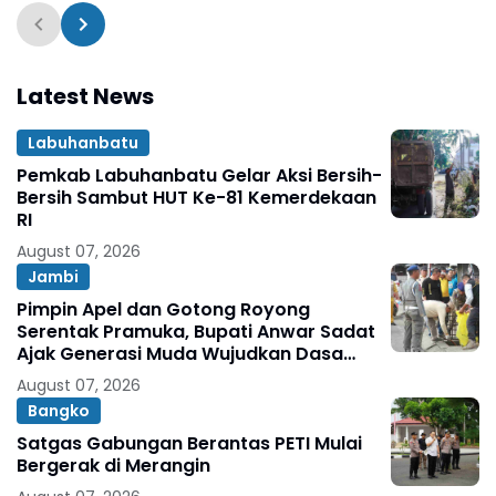
Latest News
Labuhanbatu
Pemkab Labuhanbatu Gelar Aksi Bersih-
Bersih Sambut HUT Ke-81 Kemerdekaan
RI
August 07, 2026
Jambi
Pimpin Apel dan Gotong Royong
Serentak Pramuka, Bupati Anwar Sadat
Ajak Generasi Muda Wujudkan Dasa
Darma Melalui Aksi Nyata Peduli
August 07, 2026
Lingkungan
Bangko
Satgas Gabungan Berantas PETI Mulai
Bergerak di Merangin