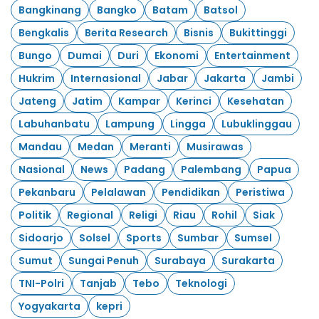
Bangkinang
Bangko
Batam
Batsol
Bengkalis
Berita Research
Bisnis
Bukittinggi
Bungo
Dumai
Duri
Ekonomi
Entertainment
Hukrim
Internasional
Jabar
Jakarta
Jambi
Jateng
Jatim
Kampar
Kerinci
Kesehatan
Labuhanbatu
Lampung
Lingga
Lubuklinggau
Mandau
Medan
Meranti
Musirawas
Nasional
News
Padang
Palembang
Papua
Pekanbaru
Pelalawan
Pendidikan
Peristiwa
Politik
Regional
Religi
Riau
Rohil
Siak
Sidoarjo
Solsel
Sports
Sumbar
Sumsel
Sumut
Sungai Penuh
Surabaya
Surakarta
TNI-Polri
Tanjab
Tebo
Teknologi
Yogyakarta
kepri