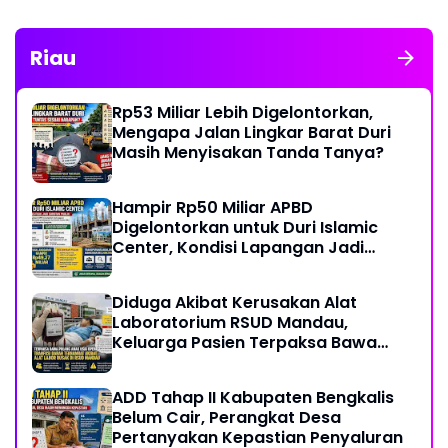
Riau
Rp53 Miliar Lebih Digelontorkan,
Mengapa Jalan Lingkar Barat Duri
Masih Menyisakan Tanda Tanya?
Hampir Rp50 Miliar APBD
Digelontorkan untuk Duri Islamic
Center, Kondisi Lapangan Jadi
Sorotan Publik.
Diduga Akibat Kerusakan Alat
Laboratorium RSUD Mandau,
Keluarga Pasien Terpaksa Bawa
Pulang Anak Usai Operasi di RS
Thursina, Meski Membutuhkan
ADD Tahap II Kabupaten Bengkalis
Transfusi Darah
Belum Cair, Perangkat Desa
Pertanyakan Kepastian Penyaluran