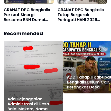
GRANAT DPC Bengkalis
GRANAT DPC Bengkalis
Perkuat Sinergi
Tetap Bergerak
Bersama BNN Dumai
Peringati HANI 2026
dalam Upaya
Meski Tanpa Dukungan
Pencegahan Narkotika
Forkopimda dan
Recommended
Polresta
ADD Tahap II Kabupa
Bengkalis Belum Cair,
Perangkat Desa
Pertanyakan Kepasti
Penyaluran
Ada Kejanggalan
Administrasi di Desa
Balai Makam, Nama