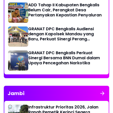
Thursina, Meski Membutuhkan
ADD Tahap II Kabupaten Bengkalis
Transfusi Darah
Belum Cair, Perangkat Desa
Pertanyakan Kepastian Penyaluran
GRANAT DPC Bengkalis Audiensi
dengan Kapolsek Mandau yang
Baru, Perkuat Sinergi Perang
Melawan Narkotika
GRANAT DPC Bengkalis Perkuat
Sinergi Bersama BNN Dumai dalam
Upaya Pencegahan Narkotika
Jambi
Infrastruktur Prioritas 2026, Jalan
Ranah Pemetik Kerinci Segera