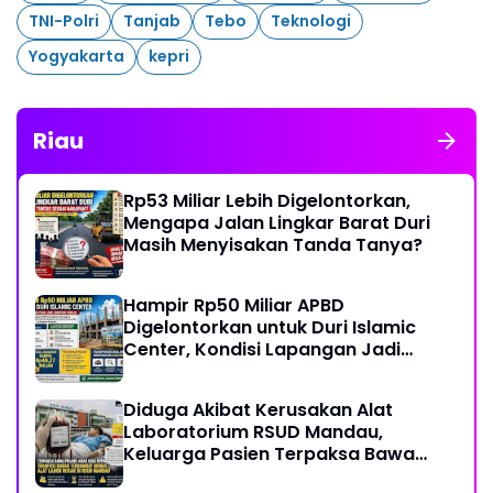
TNI-Polri
Tanjab
Tebo
Teknologi
Yogyakarta
kepri
Riau
Rp53 Miliar Lebih Digelontorkan,
Mengapa Jalan Lingkar Barat Duri
Masih Menyisakan Tanda Tanya?
Hampir Rp50 Miliar APBD
Digelontorkan untuk Duri Islamic
Center, Kondisi Lapangan Jadi
Sorotan Publik.
Diduga Akibat Kerusakan Alat
Laboratorium RSUD Mandau,
Keluarga Pasien Terpaksa Bawa
Pulang Anak Usai Operasi di RS