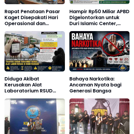
Hampir Rp50 Miliar APBD
Rapat Penataan Pasar
Digelontorkan untuk
Kaget Disepakati Hari
Duri Islamic Center,
Operasional dan
Kondisi Lapangan Jadi
Pengendalian Lokasi
Sorotan Publik.
Pasar
Diduga Akibat
Bahaya Narkotika:
Kerusakan Alat
Ancaman Nyata bagi
Laboratorium RSUD
Generasi Bangsa
Mandau, Keluarga
Pasien Terpaksa Bawa
Pulang Anak Usai
Operasi di RS Thursina,
Meski Membutuhkan
Transfusi Darah