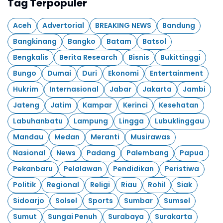
Tag Terpopuler
Aceh
Advertorial
BREAKING NEWS
Bandung
Bangkinang
Bangko
Batam
Batsol
Bengkalis
Berita Research
Bisnis
Bukittinggi
Bungo
Dumai
Duri
Ekonomi
Entertainment
Hukrim
Internasional
Jabar
Jakarta
Jambi
Jateng
Jatim
Kampar
Kerinci
Kesehatan
Labuhanbatu
Lampung
Lingga
Lubuklinggau
Mandau
Medan
Meranti
Musirawas
Nasional
News
Padang
Palembang
Papua
Pekanbaru
Pelalawan
Pendidikan
Peristiwa
Politik
Regional
Religi
Riau
Rohil
Siak
Sidoarjo
Solsel
Sports
Sumbar
Sumsel
Sumut
Sungai Penuh
Surabaya
Surakarta