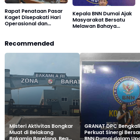
Rapat Penataan Pasar
Kepala BNN Dumai Ajak
Kaget Disepakati Hari
Masyarakat Bersatu
Operasional dan
Melawan Bahaya
Pengendalian Lokasi
Narkotika
Pasar
Recommended
Misteri Aktivitas Bongkar
GRANAT DPC Bengkali
Muat di Belakang
Perkuat Sinergi Bers
Bakamla Barelang, Bea
BNN Dumai dalam Up