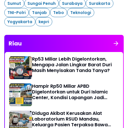
Sumut
Sungai Penuh
Surabaya
Surakarta
TNI-Polri
Tanjab
Tebo
Teknologi
Yogyakarta
kepri
Riau
Rp53 Miliar Lebih Digelontorkan,
Mengapa Jalan Lingkar Barat Duri
Masih Menyisakan Tanda Tanya?
Hampir Rp50 Miliar APBD
Digelontorkan untuk Duri Islamic
Center, Kondisi Lapangan Jadi
Sorotan Publik.
Diduga Akibat Kerusakan Alat
Laboratorium RSUD Mandau,
Keluarga Pasien Terpaksa Bawa