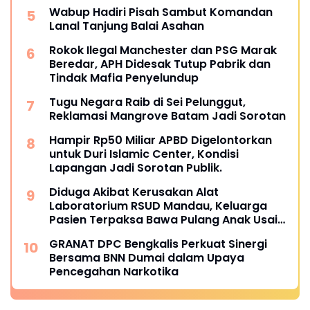
Wabup Hadiri Pisah Sambut Komandan
Lanal Tanjung Balai Asahan
Rokok Ilegal Manchester dan PSG Marak
Beredar, APH Didesak Tutup Pabrik dan
Tindak Mafia Penyelundup
Tugu Negara Raib di Sei Pelunggut,
Reklamasi Mangrove Batam Jadi Sorotan
Hampir Rp50 Miliar APBD Digelontorkan
untuk Duri Islamic Center, Kondisi
Lapangan Jadi Sorotan Publik.
Diduga Akibat Kerusakan Alat
Laboratorium RSUD Mandau, Keluarga
Pasien Terpaksa Bawa Pulang Anak Usai
Operasi di RS Thursina, Meski
GRANAT DPC Bengkalis Perkuat Sinergi
Membutuhkan Transfusi Darah
Bersama BNN Dumai dalam Upaya
Pencegahan Narkotika