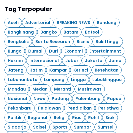
Tag Terpopuler
Aceh
Advertorial
BREAKING NEWS
Bandung
Bangkinang
Bangko
Batam
Batsol
Bengkalis
Berita Research
Bisnis
Bukittinggi
Bungo
Dumai
Duri
Ekonomi
Entertainment
Hukrim
Internasional
Jabar
Jakarta
Jambi
Jateng
Jatim
Kampar
Kerinci
Kesehatan
Labuhanbatu
Lampung
Lingga
Lubuklinggau
Mandau
Medan
Meranti
Musirawas
Nasional
News
Padang
Palembang
Papua
Pekanbaru
Pelalawan
Pendidikan
Peristiwa
Politik
Regional
Religi
Riau
Rohil
Siak
Sidoarjo
Solsel
Sports
Sumbar
Sumsel