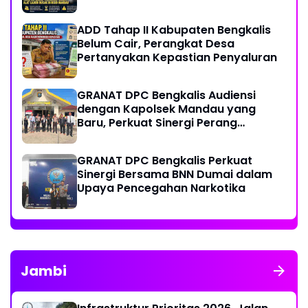
Pulang Anak Usai Operasi di RS
Thursina, Meski Membutuhkan
ADD Tahap II Kabupaten Bengkalis
Transfusi Darah
Belum Cair, Perangkat Desa
Pertanyakan Kepastian Penyaluran
GRANAT DPC Bengkalis Audiensi
dengan Kapolsek Mandau yang
Baru, Perkuat Sinergi Perang
Melawan Narkotika
GRANAT DPC Bengkalis Perkuat
Sinergi Bersama BNN Dumai dalam
Upaya Pencegahan Narkotika
Jambi