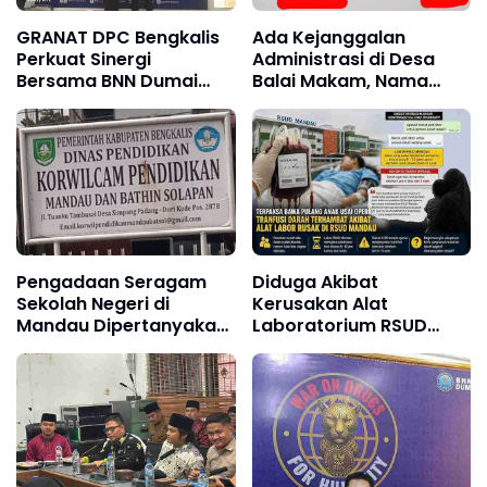
GRANAT DPC Bengkalis
Ada Kejanggalan
Perkuat Sinergi
Administrasi di Desa
Bersama BNN Dumai
Balai Makam, Nama
dalam Upaya
Kepala Desa dalam
Pencegahan Narkotika
Dokumen Resmi Jadi
Sorotan
Pengadaan Seragam
Diduga Akibat
Sekolah Negeri di
Kerusakan Alat
Mandau Dipertanyakan,
Laboratorium RSUD
PPDS Minta
Mandau, Keluarga
Transparansi dan
Pasien Terpaksa Bawa
Kepatuhan terhadap
Pulang Anak Usai
Aturan
Operasi di RS Thursina,
Meski Membutuhkan
Transfusi Darah