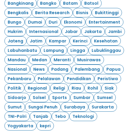
Bangkinang
Bangko
Batam
Batsol
Bengkalis
Berita Research
Bisnis
Bukittinggi
Bungo
Dumai
Duri
Ekonomi
Entertainment
Hukrim
Internasional
Jabar
Jakarta
Jambi
Jateng
Jatim
Kampar
Kerinci
Kesehatan
Labuhanbatu
Lampung
Lingga
Lubuklinggau
Mandau
Medan
Meranti
Musirawas
Nasional
News
Padang
Palembang
Papua
Pekanbaru
Pelalawan
Pendidikan
Peristiwa
Politik
Regional
Religi
Riau
Rohil
Siak
Sidoarjo
Solsel
Sports
Sumbar
Sumsel
Sumut
Sungai Penuh
Surabaya
Surakarta
TNI-Polri
Tanjab
Tebo
Teknologi
Yogyakarta
kepri