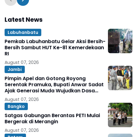
Peduli Lingkungan
Latest News
Labuhanbatu
Pemkab Labuhanbatu Gelar Aksi Bersih-
Bersih Sambut HUT Ke-81 Kemerdekaan
RI
August 07, 2026
Jambi
Pimpin Apel dan Gotong Royong
Serentak Pramuka, Bupati Anwar Sadat
Ajak Generasi Muda Wujudkan Dasa
Darma Melalui Aksi Nyata Peduli
August 07, 2026
Lingkungan
Bangko
Satgas Gabungan Berantas PETI Mulai
Bergerak di Merangin
August 07, 2026