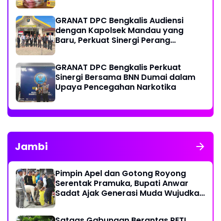
GRANAT DPC Bengkalis Audiensi
dengan Kapolsek Mandau yang
Baru, Perkuat Sinergi Perang
Melawan Narkotika
GRANAT DPC Bengkalis Perkuat
Sinergi Bersama BNN Dumai dalam
Upaya Pencegahan Narkotika
Jambi
Pimpin Apel dan Gotong Royong
Serentak Pramuka, Bupati Anwar
Sadat Ajak Generasi Muda Wujudkan
Dasa Darma Melalui Aksi Nyata
Peduli Lingkungan
Satgas Gabungan Berantas PETI