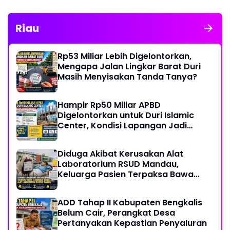
Riau
Rp53 Miliar Lebih Digelontorkan,
Mengapa Jalan Lingkar Barat Duri
Masih Menyisakan Tanda Tanya?
Hampir Rp50 Miliar APBD
Digelontorkan untuk Duri Islamic
Center, Kondisi Lapangan Jadi
Sorotan Publik.
Diduga Akibat Kerusakan Alat
Laboratorium RSUD Mandau,
Keluarga Pasien Terpaksa Bawa
Pulang Anak Usai Operasi di RS
Thursina, Meski Membutuhkan
ADD Tahap II Kabupaten Bengkalis
Transfusi Darah
Belum Cair, Perangkat Desa
Pertanyakan Kepastian Penyaluran