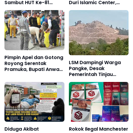
Sambut HUT Ke-81
Duri Islamic Center,
Kemerdekaan RI
Kondisi Lapangan Jadi
Sorotan Publik.
Pimpin Apel dan Gotong
LSM Dampingi Warga
Royong Serentak
Pangke, Desak
Pramuka, Bupati Anwar
Pemerintah Tinjau
Sadat Ajak Generasi
Operasional PT Pacific
Muda Wujudkan Dasa
Granitama dan PT Bukit
Darma Melalui Aksi
Alam Persada
Nyata Peduli Lingkungan
Diduga Akibat
Rokok Ilegal Manchester