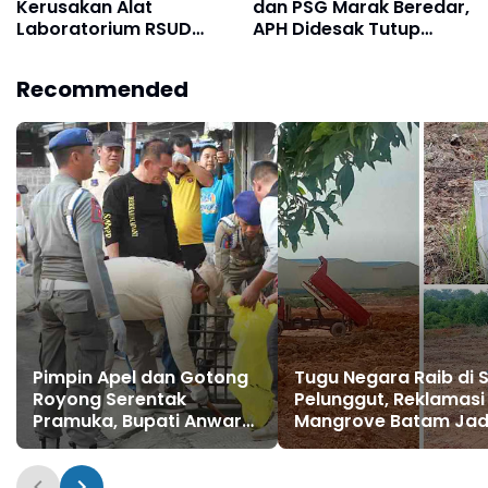
Kerusakan Alat
dan PSG Marak Beredar,
Laboratorium RSUD
APH Didesak Tutup
Mandau, Keluarga
Pabrik dan Tindak Mafia
Pasien Terpaksa Bawa
Penyelundup
Recommended
Pulang Anak Usai
Operasi di RS Thursina,
Meski Membutuhkan
Transfusi Darah
Pimpin Apel dan Gotong
Tugu Negara Raib di S
Royong Serentak
Pelunggut, Reklamasi
Pramuka, Bupati Anwar
Mangrove Batam Jad
Sadat Ajak Generasi
Sorotan
Muda Wujudkan Dasa
Darma Melalui Aksi Nyata