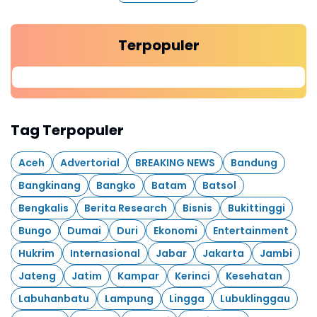
Terpopuler
Tag Terpopuler
Aceh
Advertorial
BREAKING NEWS
Bandung
Bangkinang
Bangko
Batam
Batsol
Bengkalis
Berita Research
Bisnis
Bukittinggi
Bungo
Dumai
Duri
Ekonomi
Entertainment
Hukrim
Internasional
Jabar
Jakarta
Jambi
Jateng
Jatim
Kampar
Kerinci
Kesehatan
Labuhanbatu
Lampung
Lingga
Lubuklinggau