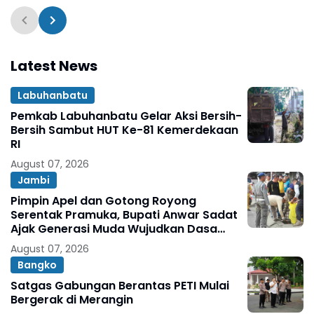
Lakukan Penindakan
Latest News
Labuhanbatu
Pemkab Labuhanbatu Gelar Aksi Bersih-
Bersih Sambut HUT Ke-81 Kemerdekaan
RI
August 07, 2026
Jambi
Pimpin Apel dan Gotong Royong
Serentak Pramuka, Bupati Anwar Sadat
Ajak Generasi Muda Wujudkan Dasa
Darma Melalui Aksi Nyata Peduli
August 07, 2026
Lingkungan
Bangko
Satgas Gabungan Berantas PETI Mulai
Bergerak di Merangin