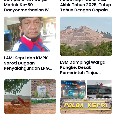
Marinir Ke-80
Akhir Tahun 2025, Tutup
Danyonmarhanlan IV
Tahun Dengan Capaian
Batam Silaturahmi
Kinerja Gemilang
Bersama Purnawirawan
Dan Warakauri
LAMI Kepri dan KMPK
LSM Dampingi Warga
Soroti Dugaan
Pangke, Desak
Penyalahgunaan LPG
Pemerintah Tinjau
Subsidi oleh Pengusaha
Operasional PT Pacific
Scrap di Tanjung
Granitama dan PT Bukit
Uncang
Alam Persada