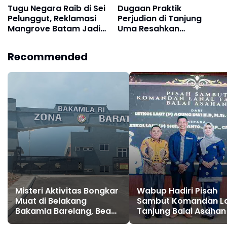
Tugu Negara Raib di Sei
Dugaan Praktik
Pelunggut, Reklamasi
Perjudian di Tanjung
Mangrove Batam Jadi
Uma Resahkan
Sorotan
Masyarakat dan Tokoh
Kota Batam
Recommended
Misteri Aktivitas Bongkar
Wabup Hadiri Pisah
Muat di Belakang
Sambut Komandan L
Bakamla Barelang, Bea
Tanjung Balai Asahan
Cukai dan APH Didesak