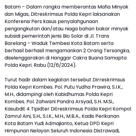
Batam – Dalam rangka memberantas Mafia Minyak
dan Migas, Ditreskrimsus Polda Kepri laksanakan
Konferensi Pers kasus penyalahgunaan
pengangkutan dan/atau niaga bahan bakar minyak
subsidi pemerintah jenis Bio Solar di Jl. Trans
Barelang – Waduk Tembesi Kota Batam serta
berhasil berhasil mengamankan 2 Orang Tersangka,
diselenggarakan di Hanggar Cakra Buana Samapta
Polda Kepri. Rabu (12/6/2024).
Turut hadir dalam kegiatan tersebut Dirreskrimsus
Polda Kepri Kombes. Pol. Putu Yudha Prawira, S.I.K.,
M.H., didampingi oleh Kabidhumas Polda Kepri
Kombes. Pol. Zahwani Pandra Arsyad, S.H. M.Si.,
Kasubdit 4 Tipidter Ditreskrimsus Polda Kepri Kompol
Zamrul Aini, S.H., S.I.K., M.H., M.B.A., Kadis Perikanan
Kota Batam Yudi Admajianto, Ketua DPD Kepri
Himpunan Nelayan Seluruh Indonesia Distrawadi,