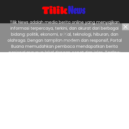
Tilik News adalah media berita online yang menyajikan
informasi terpercaya, terkini, dan akurat dari berbagai
bidang: politik, ekonomi, sosial, teknologi, hiburan, dan
olahraga. Dengan tampilan modern dan responsif, Portal
Buana memudahkan pembaca mendapatkan berita
nasional maupun lokal dengan cepat dan jelas. Tagline:
“Menyajikan Berita Terpercaya, Menginspirasi Indonesia.”
Ikuti Kami
Redaksi
Pedoman Media Siber
Privacy Policy
Kontak Kami
© 2025
TilikNews
from
TILIK NEWS