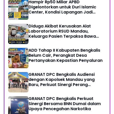
Hampir Rp50 Miliar APBD
Digelontorkan untuk Duri Islamic
Center, Kondisi Lapangan Jadi
Sorotan Publik.
Diduga Akibat Kerusakan Alat
Laboratorium RSUD Mandau,
Keluarga Pasien Terpaksa Bawa
Pulang Anak Usai Operasi di RS
Thursina, Meski Membutuhkan
ADD Tahap II Kabupaten Bengkalis
Transfusi Darah
Belum Cair, Perangkat Desa
Pertanyakan Kepastian Penyaluran
GRANAT DPC Bengkalis Audiensi
dengan Kapolsek Mandau yang
Baru, Perkuat Sinergi Perang
Melawan Narkotika
GRANAT DPC Bengkalis Perkuat
Sinergi Bersama BNN Dumai dalam
Upaya Pencegahan Narkotika