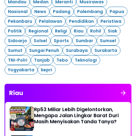
Mandau
Medan
Meranti
Musirawas
Nasional
News
Padang
Palembang
Papua
Pekanbaru
Pelalawan
Pendidikan
Peristiwa
Politik
Regional
Religi
Riau
Rohil
Siak
Sidoarjo
Solsel
Sports
Sumbar
Sumsel
Sumut
Sungai Penuh
Surabaya
Surakarta
TNI-Polri
Tanjab
Tebo
Teknologi
Yogyakarta
kepri
Riau
Rp53 Miliar Lebih Digelontorkan,
Mengapa Jalan Lingkar Barat Duri
Masih Menyisakan Tanda Tanya?