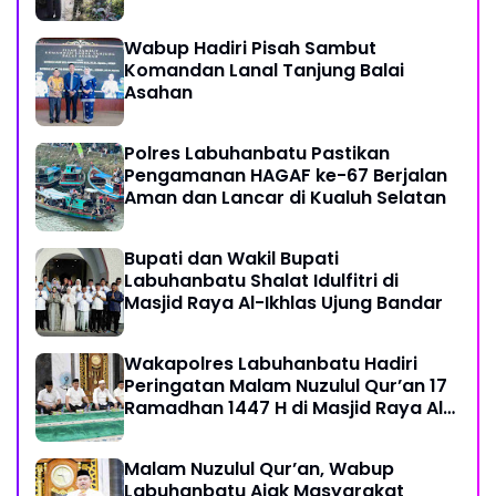
Wabup Hadiri Pisah Sambut
Komandan Lanal Tanjung Balai
Asahan
Polres Labuhanbatu Pastikan
Pengamanan HAGAF ke-67 Berjalan
Aman dan Lancar di Kualuh Selatan
Bupati dan Wakil Bupati
Labuhanbatu Shalat Idulfitri di
Masjid Raya Al-Ikhlas Ujung Bandar
Wakapolres Labuhanbatu Hadiri
Peringatan Malam Nuzulul Qur’an 17
Ramadhan 1447 H di Masjid Raya Al-
Ikhlas
Malam Nuzulul Qur’an, Wabup
Labuhanbatu Ajak Masyarakat