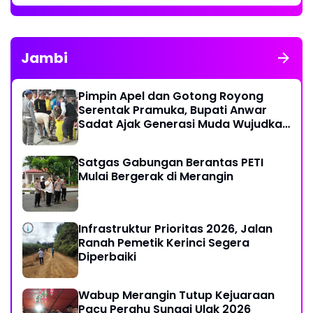
Jambi
Pimpin Apel dan Gotong Royong
Serentak Pramuka, Bupati Anwar
Sadat Ajak Generasi Muda Wujudkan
Dasa Darma Melalui Aksi Nyata
Peduli Lingkungan
Satgas Gabungan Berantas PETI
Mulai Bergerak di Merangin
Infrastruktur Prioritas 2026, Jalan
Ranah Pemetik Kerinci Segera
Diperbaiki
Wabup Merangin Tutup Kejuaraan
Pacu Perahu Sungai Ulak 2026