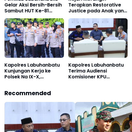
Gelar Aksi Bersih-Bersih
Terapkan Restorative
Sambut HUT Ke-81
Justice pada Anak yang
Kemerdekaan RI
Terlibat Perkara
Narkoba
Kapolres Labuhanbatu
Kapolres Labuhanbatu
Kunjungan Kerja ke
Terima Audiensi
Polsek Na IX-X,
Komisioner KPU
Tekankan Disiplin dan
Labuhanbatu dan
Pelayanan Prima
Labura
Recommended