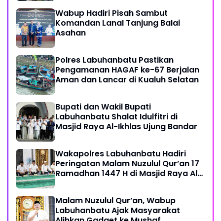
Wabup Hadiri Pisah Sambut
Komandan Lanal Tanjung Balai
Asahan
Polres Labuhanbatu Pastikan
Pengamanan HAGAF ke-67 Berjalan
Aman dan Lancar di Kualuh Selatan
Bupati dan Wakil Bupati
Labuhanbatu Shalat Idulfitri di
Masjid Raya Al-Ikhlas Ujung Bandar
Wakapolres Labuhanbatu Hadiri
Peringatan Malam Nuzulul Qur’an 17
Ramadhan 1447 H di Masjid Raya Al-
Ikhlas
Malam Nuzulul Qur’an, Wabup
Labuhanbatu Ajak Masyarakat
Alihkan Gadget ke Mushaf