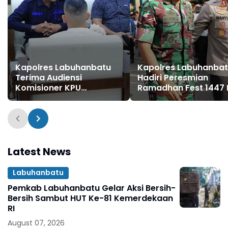
Kapolres Labuhanbatu
Kapolres Labuhanba
Terima Audiensi
Hadiri Peresmian
Komisioner KPU
Ramadhan Fest 1447 
Labuhanbatu dan Labura
Masjid Agung
Rantauprapat
Latest News
Labuhanbatu
Pemkab Labuhanbatu Gelar Aksi Bersih-
Bersih Sambut HUT Ke-81 Kemerdekaan
RI
August 07, 2026