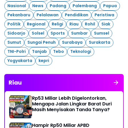
Nasional
News
Padang
Palembang
Papua
Pekanbaru
Pelalawan
Pendidikan
Peristiwa
Politik
Regional
Religi
Riau
Rohil
Siak
Sidoarjo
Solsel
Sports
Sumbar
Sumsel
Sumut
Sungai Penuh
Surabaya
Surakarta
TNI-Polri
Tanjab
Tebo
Teknologi
Yogyakarta
kepri
Riau
Rp53 Miliar Lebih Digelontorkan,
Mengapa Jalan Lingkar Barat Duri
Masih Menyisakan Tanda Tanya?
Hampir Rp50 Miliar APBD