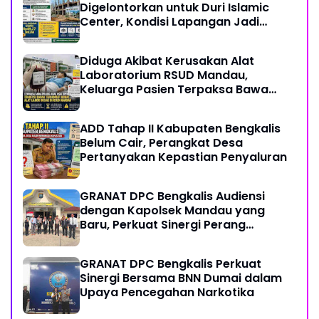
Digelontorkan untuk Duri Islamic
Center, Kondisi Lapangan Jadi
Sorotan Publik.
Diduga Akibat Kerusakan Alat
Laboratorium RSUD Mandau,
Keluarga Pasien Terpaksa Bawa
Pulang Anak Usai Operasi di RS
Thursina, Meski Membutuhkan
ADD Tahap II Kabupaten Bengkalis
Transfusi Darah
Belum Cair, Perangkat Desa
Pertanyakan Kepastian Penyaluran
GRANAT DPC Bengkalis Audiensi
dengan Kapolsek Mandau yang
Baru, Perkuat Sinergi Perang
Melawan Narkotika
GRANAT DPC Bengkalis Perkuat
Sinergi Bersama BNN Dumai dalam
Upaya Pencegahan Narkotika