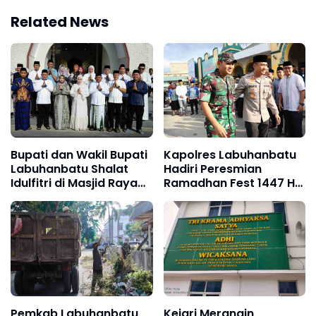
Related News
Bupati dan Wakil Bupati
Kapolres Labuhanbatu
Labuhanbatu Shalat
Hadiri Peresmian
Idulfitri di Masjid Raya
Ramadhan Fest 1447 H
Al-Ikhlas Ujung Bandar
di Masjid Agung
Rantauprapat
Pemkab Labuhanbatu
Kejari Merangin