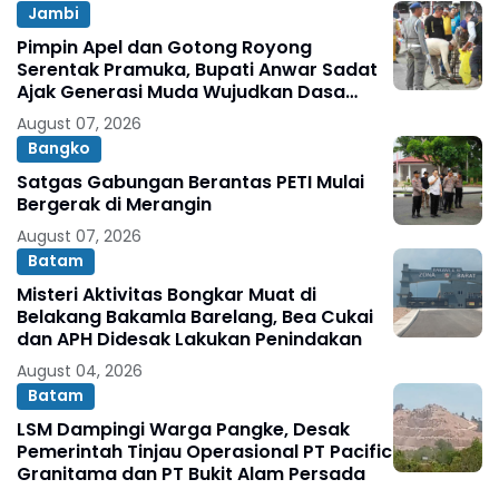
Jambi
Pimpin Apel dan Gotong Royong
Serentak Pramuka, Bupati Anwar Sadat
Ajak Generasi Muda Wujudkan Dasa
Darma Melalui Aksi Nyata Peduli
August 07, 2026
Lingkungan
Bangko
Satgas Gabungan Berantas PETI Mulai
Bergerak di Merangin
August 07, 2026
Batam
Misteri Aktivitas Bongkar Muat di
Belakang Bakamla Barelang, Bea Cukai
dan APH Didesak Lakukan Penindakan
August 04, 2026
Batam
LSM Dampingi Warga Pangke, Desak
Pemerintah Tinjau Operasional PT Pacific
Granitama dan PT Bukit Alam Persada