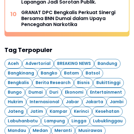
Lapangan Jadi Sorotan Publik.
GRANAT DPC Bengkalis Perkuat Sinergi
Bersama BNN Dumai dalam Upaya
Pencegahan Narkotika
Tag Terpopuler
Aceh
Advertorial
BREAKING NEWS
Bandung
Bangkinang
Bangko
Batam
Batsol
Bengkalis
Berita Research
Bisnis
Bukittinggi
Bungo
Dumai
Duri
Ekonomi
Entertainment
Hukrim
Internasional
Jabar
Jakarta
Jambi
Jateng
Jatim
Kampar
Kerinci
Kesehatan
Labuhanbatu
Lampung
Lingga
Lubuklinggau
Mandau
Medan
Meranti
Musirawas