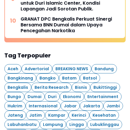
untuk Duri Islamic Center, Kondisi
Lapangan Jadi Sorotan Publik.
GRANAT DPC Bengkalis Perkuat Sinergi
Bersama BNN Dumai dalam Upaya
Pencegahan Narkotika
Tag Terpopuler
Aceh
Advertorial
BREAKING NEWS
Bandung
Bangkinang
Bangko
Batam
Batsol
Bengkalis
Berita Research
Bisnis
Bukittinggi
Bungo
Dumai
Duri
Ekonomi
Entertainment
Hukrim
Internasional
Jabar
Jakarta
Jambi
Jateng
Jatim
Kampar
Kerinci
Kesehatan
Labuhanbatu
Lampung
Lingga
Lubuklinggau