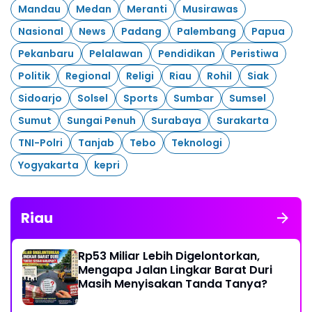
Mandau
Medan
Meranti
Musirawas
Nasional
News
Padang
Palembang
Papua
Pekanbaru
Pelalawan
Pendidikan
Peristiwa
Politik
Regional
Religi
Riau
Rohil
Siak
Sidoarjo
Solsel
Sports
Sumbar
Sumsel
Sumut
Sungai Penuh
Surabaya
Surakarta
TNI-Polri
Tanjab
Tebo
Teknologi
Yogyakarta
kepri
Riau
Rp53 Miliar Lebih Digelontorkan,
Mengapa Jalan Lingkar Barat Duri
Masih Menyisakan Tanda Tanya?