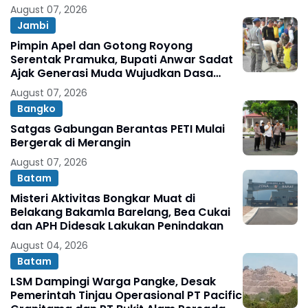
August 07, 2026
Jambi
Pimpin Apel dan Gotong Royong
Serentak Pramuka, Bupati Anwar Sadat
Ajak Generasi Muda Wujudkan Dasa
Darma Melalui Aksi Nyata Peduli
August 07, 2026
Lingkungan
Bangko
Satgas Gabungan Berantas PETI Mulai
Bergerak di Merangin
August 07, 2026
Batam
Misteri Aktivitas Bongkar Muat di
Belakang Bakamla Barelang, Bea Cukai
dan APH Didesak Lakukan Penindakan
August 04, 2026
Batam
LSM Dampingi Warga Pangke, Desak
Pemerintah Tinjau Operasional PT Pacific