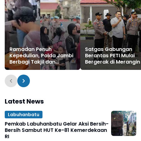
Ramadan Penuh
Satgas Gabungan
Kepedulian, Polda Jambi
Berantas PETI Mulai
Berbagi Takjil dan
Bergerak di Merangin
Sembako Kepada
Masyarakat
Latest News
Labuhanbatu
Pemkab Labuhanbatu Gelar Aksi Bersih-
Bersih Sambut HUT Ke-81 Kemerdekaan
RI