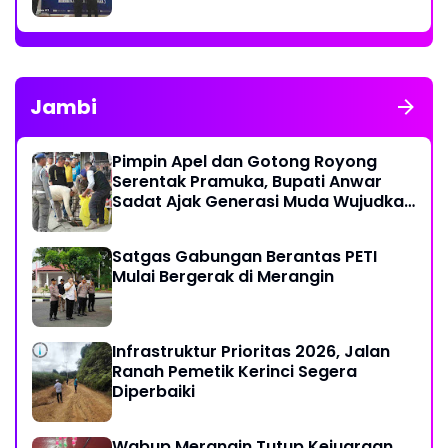
Jambi
Pimpin Apel dan Gotong Royong
Serentak Pramuka, Bupati Anwar
Sadat Ajak Generasi Muda Wujudkan
Dasa Darma Melalui Aksi Nyata
Peduli Lingkungan
Satgas Gabungan Berantas PETI
Mulai Bergerak di Merangin
Infrastruktur Prioritas 2026, Jalan
Ranah Pemetik Kerinci Segera
Diperbaiki
Wabup Merangin Tutup Kejuaraan