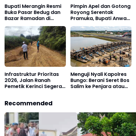
Bupati Merangin Resmi
Pimpin Apel dan Gotong
Buka Pasar Bedug dan
Royong Serentak
Bazar Ramadan di
Pramuka, Bupati Anwar
Bangko
Sadat Ajak Generasi
Muda Wujudkan Dasa
Darma Melalui Aksi
Nyata Peduli Lingkungan
Infrastruktur Prioritas
Menguji Nyali Kapolres
2026, Jalan Ranah
Bungo: Berani Seret Bos
Pemetik Kerinci Segera
Salim ke Penjara atau
Diperbaiki
Biarkan Hukum Takluk di
Tangan Penadah Emas
Recommended
Ilegal?