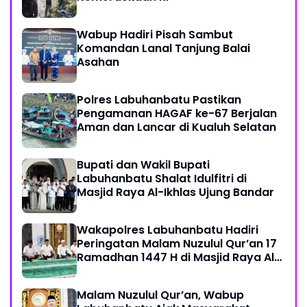
Wabup Hadiri Pisah Sambut
Komandan Lanal Tanjung Balai
Asahan
Polres Labuhanbatu Pastikan
Pengamanan HAGAF ke-67 Berjalan
Aman dan Lancar di Kualuh Selatan
Bupati dan Wakil Bupati
Labuhanbatu Shalat Idulfitri di
Masjid Raya Al-Ikhlas Ujung Bandar
Wakapolres Labuhanbatu Hadiri
Peringatan Malam Nuzulul Qur’an 17
Ramadhan 1447 H di Masjid Raya Al-
Ikhlas
Malam Nuzulul Qur’an, Wabup