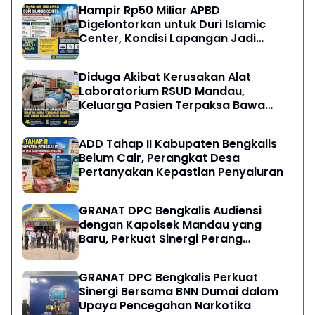
Hampir Rp50 Miliar APBD
Digelontorkan untuk Duri Islamic
Center, Kondisi Lapangan Jadi
Sorotan Publik.
Diduga Akibat Kerusakan Alat
Laboratorium RSUD Mandau,
Keluarga Pasien Terpaksa Bawa
Pulang Anak Usai Operasi di RS
Thursina, Meski Membutuhkan
ADD Tahap II Kabupaten Bengkalis
Transfusi Darah
Belum Cair, Perangkat Desa
Pertanyakan Kepastian Penyaluran
GRANAT DPC Bengkalis Audiensi
dengan Kapolsek Mandau yang
Baru, Perkuat Sinergi Perang
Melawan Narkotika
GRANAT DPC Bengkalis Perkuat
Sinergi Bersama BNN Dumai dalam
Upaya Pencegahan Narkotika