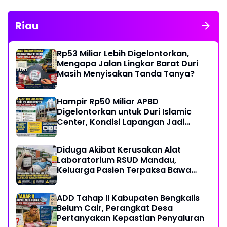
Riau
Rp53 Miliar Lebih Digelontorkan,
Mengapa Jalan Lingkar Barat Duri
Masih Menyisakan Tanda Tanya?
Hampir Rp50 Miliar APBD
Digelontorkan untuk Duri Islamic
Center, Kondisi Lapangan Jadi
Sorotan Publik.
Diduga Akibat Kerusakan Alat
Laboratorium RSUD Mandau,
Keluarga Pasien Terpaksa Bawa
Pulang Anak Usai Operasi di RS
Thursina, Meski Membutuhkan
ADD Tahap II Kabupaten Bengkalis
Transfusi Darah
Belum Cair, Perangkat Desa
Pertanyakan Kepastian Penyaluran