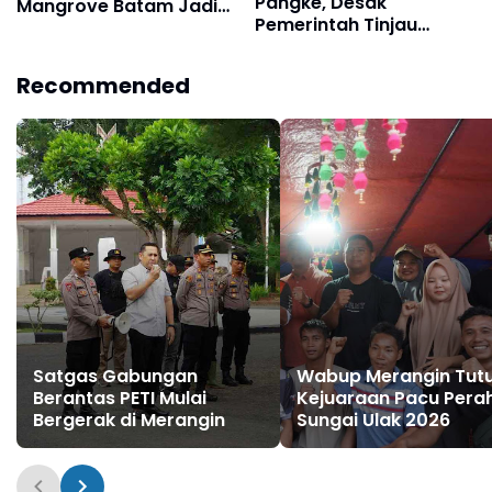
Pangke, Desak
Mangrove Batam Jadi
Pemerintah Tinjau
Sorotan
Operasional PT Pacific
Granitama dan PT Bukit
Recommended
Alam Persada
Satgas Gabungan
Wabup Merangin Tut
Berantas PETI Mulai
Kejuaraan Pacu Pera
Bergerak di Merangin
Sungai Ulak 2026