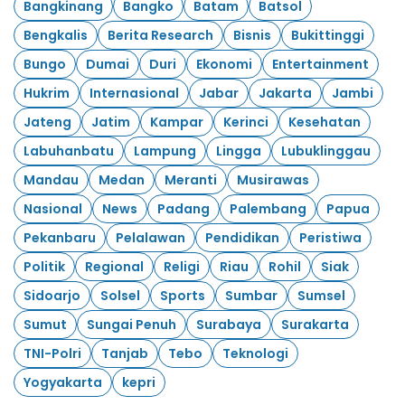
Bangkinang
Bangko
Batam
Batsol
Bengkalis
Berita Research
Bisnis
Bukittinggi
Bungo
Dumai
Duri
Ekonomi
Entertainment
Hukrim
Internasional
Jabar
Jakarta
Jambi
Jateng
Jatim
Kampar
Kerinci
Kesehatan
Labuhanbatu
Lampung
Lingga
Lubuklinggau
Mandau
Medan
Meranti
Musirawas
Nasional
News
Padang
Palembang
Papua
Pekanbaru
Pelalawan
Pendidikan
Peristiwa
Politik
Regional
Religi
Riau
Rohil
Siak
Sidoarjo
Solsel
Sports
Sumbar
Sumsel
Sumut
Sungai Penuh
Surabaya
Surakarta
TNI-Polri
Tanjab
Tebo
Teknologi
Yogyakarta
kepri