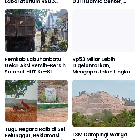
Duri Islamic Center,
Laboratorium RSUD
Kondisi Lapangan Jadi
Mandau, Keluarga
Sorotan Publik.
Pasien Terpaksa Bawa
Pulang Anak Usai
Operasi di RS Thursina,
Meski Membutuhkan
Transfusi Darah
Pemkab Labuhanbatu
Rp53 Miliar Lebih
Gelar Aksi Bersih-Bersih
Digelontorkan,
Sambut HUT Ke-81
Mengapa Jalan Lingkar
Kemerdekaan RI
Barat Duri Masih
Menyisakan Tanda
Tanya?
Tugu Negara Raib di Sei
LSM Dampingi Warga
Pelunggut, Reklamasi