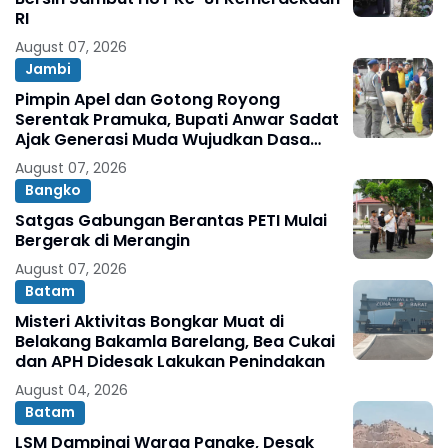
RI
August 07, 2026
Jambi
Pimpin Apel dan Gotong Royong
Serentak Pramuka, Bupati Anwar Sadat
Ajak Generasi Muda Wujudkan Dasa
Darma Melalui Aksi Nyata Peduli
August 07, 2026
Lingkungan
Bangko
Satgas Gabungan Berantas PETI Mulai
Bergerak di Merangin
August 07, 2026
Batam
Misteri Aktivitas Bongkar Muat di
Belakang Bakamla Barelang, Bea Cukai
dan APH Didesak Lakukan Penindakan
August 04, 2026
Batam
LSM Dampingi Warga Pangke, Desak