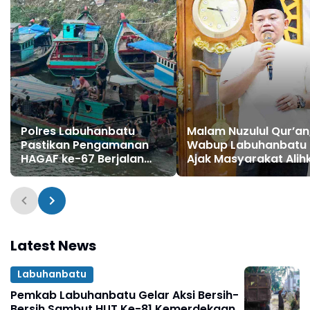
Polres Labuhanbatu
Malam Nuzulul Qur’an
Pastikan Pengamanan
Wabup Labuhanbatu
HAGAF ke-67 Berjalan
Ajak Masyarakat Alih
Aman dan Lancar di
Gadget ke Mushaf
Kualuh Selatan
Latest News
Labuhanbatu
Pemkab Labuhanbatu Gelar Aksi Bersih-
Bersih Sambut HUT Ke-81 Kemerdekaan