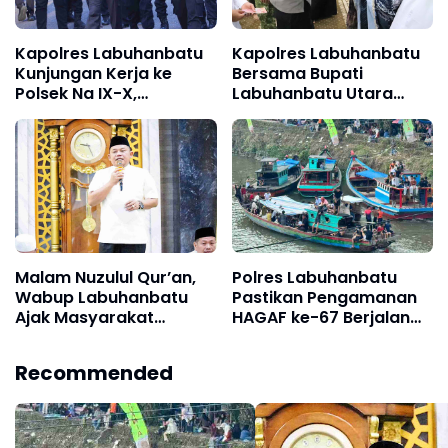
Kapolres Labuhanbatu
Kapolres Labuhanbatu
Kunjungan Kerja ke
Bersama Bupati
Polsek Na IX-X,
Labuhanbatu Utara
Tekankan Disiplin dan
Gelar Safari Ramadan
Pelayanan Prima
di Masjid Syuhada Na
IX-X
Malam Nuzulul Qur’an,
Polres Labuhanbatu
Wabup Labuhanbatu
Pastikan Pengamanan
Ajak Masyarakat
HAGAF ke-67 Berjalan
Alihkan Gadget ke
Aman dan Lancar di
Mushaf
Kualuh Selatan
Recommended