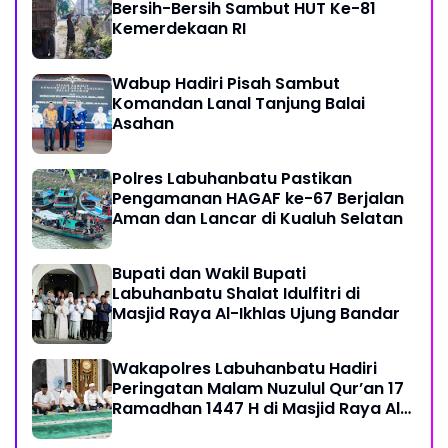
Bersih-Bersih Sambut HUT Ke-81
Kemerdekaan RI
Wabup Hadiri Pisah Sambut
Komandan Lanal Tanjung Balai
Asahan
Polres Labuhanbatu Pastikan
Pengamanan HAGAF ke-67 Berjalan
Aman dan Lancar di Kualuh Selatan
Bupati dan Wakil Bupati
Labuhanbatu Shalat Idulfitri di
Masjid Raya Al-Ikhlas Ujung Bandar
Wakapolres Labuhanbatu Hadiri
Peringatan Malam Nuzulul Qur’an 17
Ramadhan 1447 H di Masjid Raya Al-
Ikhlas