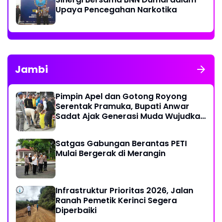
Upaya Pencegahan Narkotika
Jambi
Pimpin Apel dan Gotong Royong
Serentak Pramuka, Bupati Anwar
Sadat Ajak Generasi Muda Wujudkan
Dasa Darma Melalui Aksi Nyata
Peduli Lingkungan
Satgas Gabungan Berantas PETI
Mulai Bergerak di Merangin
Infrastruktur Prioritas 2026, Jalan
Ranah Pemetik Kerinci Segera
Diperbaiki