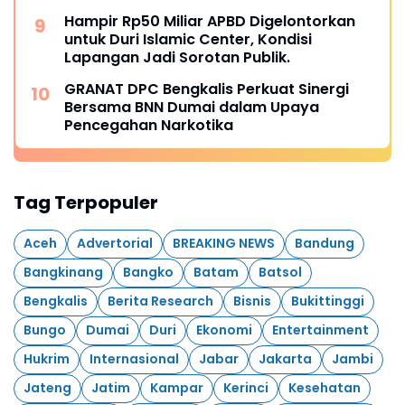
Hampir Rp50 Miliar APBD Digelontorkan
untuk Duri Islamic Center, Kondisi
Lapangan Jadi Sorotan Publik.
GRANAT DPC Bengkalis Perkuat Sinergi
Bersama BNN Dumai dalam Upaya
Pencegahan Narkotika
Tag Terpopuler
Aceh
Advertorial
BREAKING NEWS
Bandung
Bangkinang
Bangko
Batam
Batsol
Bengkalis
Berita Research
Bisnis
Bukittinggi
Bungo
Dumai
Duri
Ekonomi
Entertainment
Hukrim
Internasional
Jabar
Jakarta
Jambi
Jateng
Jatim
Kampar
Kerinci
Kesehatan