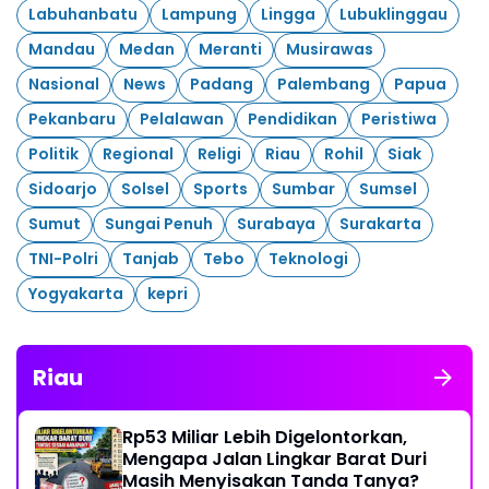
Labuhanbatu
Lampung
Lingga
Lubuklinggau
Mandau
Medan
Meranti
Musirawas
Nasional
News
Padang
Palembang
Papua
Pekanbaru
Pelalawan
Pendidikan
Peristiwa
Politik
Regional
Religi
Riau
Rohil
Siak
Sidoarjo
Solsel
Sports
Sumbar
Sumsel
Sumut
Sungai Penuh
Surabaya
Surakarta
TNI-Polri
Tanjab
Tebo
Teknologi
Yogyakarta
kepri
Riau
Rp53 Miliar Lebih Digelontorkan,
Mengapa Jalan Lingkar Barat Duri
Masih Menyisakan Tanda Tanya?