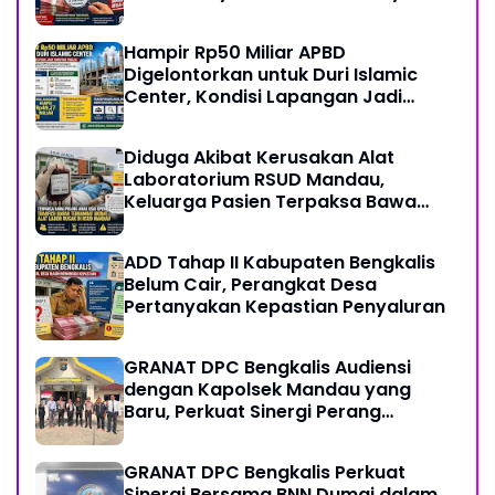
Hampir Rp50 Miliar APBD
Digelontorkan untuk Duri Islamic
Center, Kondisi Lapangan Jadi
Sorotan Publik.
Diduga Akibat Kerusakan Alat
Laboratorium RSUD Mandau,
Keluarga Pasien Terpaksa Bawa
Pulang Anak Usai Operasi di RS
Thursina, Meski Membutuhkan
ADD Tahap II Kabupaten Bengkalis
Transfusi Darah
Belum Cair, Perangkat Desa
Pertanyakan Kepastian Penyaluran
GRANAT DPC Bengkalis Audiensi
dengan Kapolsek Mandau yang
Baru, Perkuat Sinergi Perang
Melawan Narkotika
GRANAT DPC Bengkalis Perkuat
Sinergi Bersama BNN Dumai dalam