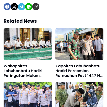
Related News
Wakapolres
Kapolres Labuhanbatu
Labuhanbatu Hadiri
Hadiri Peresmian
Peringatan Malam
Ramadhan Fest 1447 H
Nuzulul Qur’an 17
di Masjid Agung
Ramadhan 1447 H di
Rantauprapat
Masjid Raya Al-Ikhlas