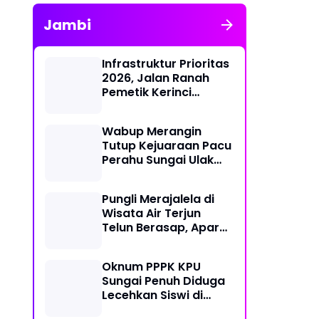
Jambi
Infrastruktur Prioritas
2026, Jalan Ranah
Pemetik Kerinci
Segera Diperbaiki
Wabup Merangin
Tutup Kejuaraan Pacu
Perahu Sungai Ulak
2026
Pungli Merajalela di
Wisata Air Terjun
Telun Berasap, Aparat
Diminta Bertindak
Tegas
Oknum PPPK KPU
Sungai Penuh Diduga
Lecehkan Siswi di
Bawah Umur, Polisi