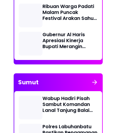
Lakukan Olah TKP
Ribuan Warga Padati
Malam Puncak
Festival Arakan Sahur
2026 di Tanjab Barat
Gubernur Al Haris
Apresiasi Kinerja
Bupati Merangin
dalam Safari
Ramadan
Sumut
Wabup Hadiri Pisah
Sambut Komandan
Lanal Tanjung Balai
Asahan
Polres Labuhanbatu
Pastikan Pengamanan