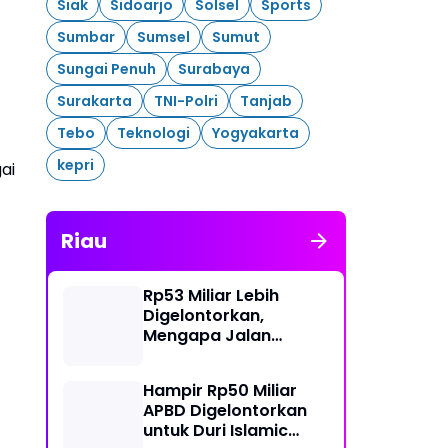
Siak
Sidoarjo
Solsel
Sports
Sumbar
Sumsel
Sumut
Sungai Penuh
Surabaya
Surakarta
TNI-Polri
Tanjab
Tebo
Teknologi
Yogyakarta
kepri
ai
Riau
Rp53 Miliar Lebih
Digelontorkan,
Mengapa Jalan
Lingkar Barat Duri
Masih Menyisakan
Hampir Rp50 Miliar
Tanda Tanya?
APBD Digelontorkan
untuk Duri Islamic