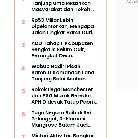
Tanjung Uma Resahkan
Masyarakat dan Tokoh
Kota Batam
Rp53 Miliar Lebih
Digelontorkan, Mengapa
Jalan Lingkar Barat Duri
Masih Menyisakan Tanda
ADD Tahap II Kabupaten
Tanya?
Bengkalis Belum Cair,
Perangkat Desa
Pertanyakan Kepastian
Wabup Hadiri Pisah
Penyaluran
Sambut Komandan Lanal
Tanjung Balai Asahan
Rokok Ilegal Manchester
dan PSG Marak Beredar,
APH Didesak Tutup Pabrik
dan Tindak Mafia
Tugu Negara Raib di Sei
Penyelundup
Pelunggut, Reklamasi
Mangrove Batam Jadi
Sorotan
Misteri Aktivitas Bongkar