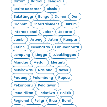
Batam
Batsol
Bengkalis
Berita Research
Bisnis
Bukittinggi
Bungo
Dumai
Duri
Ekonomi
Entertainment
Hukrim
Internasional
Jabar
Jakarta
Jambi
Jateng
Jatim
Kampar
Kerinci
Kesehatan
Labuhanbatu
Lampung
Lingga
Lubuklinggau
Mandau
Medan
Meranti
Musirawas
Nasional
News
Padang
Palembang
Papua
Pekanbaru
Pelalawan
Pendidikan
Peristiwa
Politik
Regional
Religi
Riau
Rohil