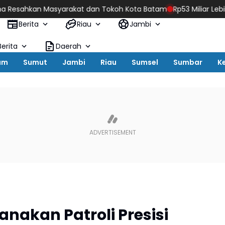
arakat dan Tokoh Kota Batam
Rp53 Miliar Lebih Digelontorkan,
Berita
Riau
Jambi
erita
Daerah
um
Sumut
Jambi
Riau
Sumsel
Sumbar
K
anakan Patroli Presisi