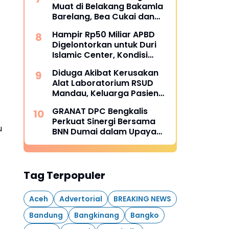
Muat di Belakang Bakamla
Barelang, Bea Cukai dan
APH Didesak Lakukan
Hampir Rp50 Miliar APBD
Penindakan
Digelontorkan untuk Duri
Islamic Center, Kondisi
Lapangan Jadi Sorotan
Diduga Akibat Kerusakan
Publik.
Alat Laboratorium RSUD
Mandau, Keluarga Pasien
Terpaksa Bawa Pulang
GRANAT DPC Bengkalis
Anak Usai Operasi di RS
Perkuat Sinergi Bersama
Thursina, Meski
u
BNN Dumai dalam Upaya
Membutuhkan Transfusi
Pencegahan Narkotika
Darah
Tag Terpopuler
Aceh
Advertorial
BREAKING NEWS
Bandung
Bangkinang
Bangko