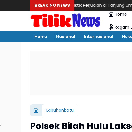
undup
Dugaan Praktik Perjudian di Tanjung Uma Resahkan Masy
BREAKING NEWS
Home
Ragam B
Home
Nasional
Internasional
Huk
Labuhanbatu
Polsek Bilah Hulu Laks