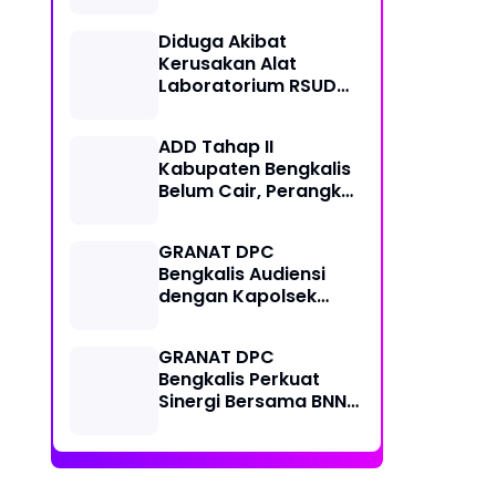
Center, Kondisi
Lapangan Jadi
Diduga Akibat
Sorotan Publik.
Kerusakan Alat
Laboratorium RSUD
Mandau, Keluarga
Pasien Terpaksa Bawa
ADD Tahap II
Pulang Anak Usai
Kabupaten Bengkalis
Operasi di RS
Belum Cair, Perangkat
Thursina, Meski
Desa Pertanyakan
Membutuhkan
Kepastian Penyaluran
Transfusi Darah
GRANAT DPC
Bengkalis Audiensi
dengan Kapolsek
Mandau yang Baru,
Perkuat Sinergi
GRANAT DPC
Perang Melawan
Bengkalis Perkuat
Narkotika
Sinergi Bersama BNN
Dumai dalam Upaya
Pencegahan
Narkotika