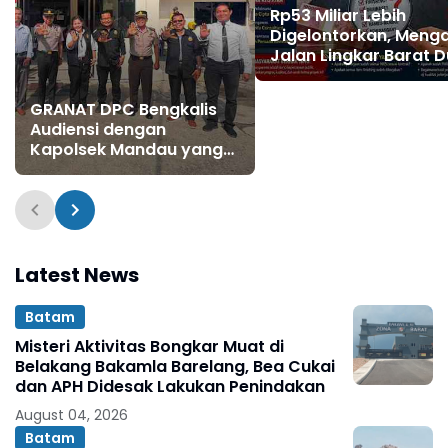
Rp53 Miliar Lebih
Digelontorkan, Meng
Jalan Lingkar Barat D
Masih Menyisakan T
Tanya?
GRANAT DPC Bengkalis
Audiensi dengan
Kapolsek Mandau yang
Baru, Perkuat Sinergi
Perang Melawan
Narkotika
Latest News
Batam
Misteri Aktivitas Bongkar Muat di
Belakang Bakamla Barelang, Bea Cukai
dan APH Didesak Lakukan Penindakan
August 04, 2026
Batam