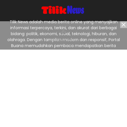
Tilik News adalah media berita online yang menyajikan
informasi terpercaya, terkini, dan akurat dari berbagai
bidang: politik, ekonomi, sosial, teknologi, hiburan, dan
olahraga. Dengan tampilan modern dan responsif, Portal
Buana memudahkan pembaca mendapatkan berita
nasional maupun lokal dengan cepat dan jelas. Tagline:
“Menyajikan Berita Terpercaya, Menginspirasi Indonesia.”
Ikuti Kami
Redaksi
Pedoman Media Siber
Privacy Policy
Kontak Kami
© 2025
TilikNews
from
TILIK NEWS