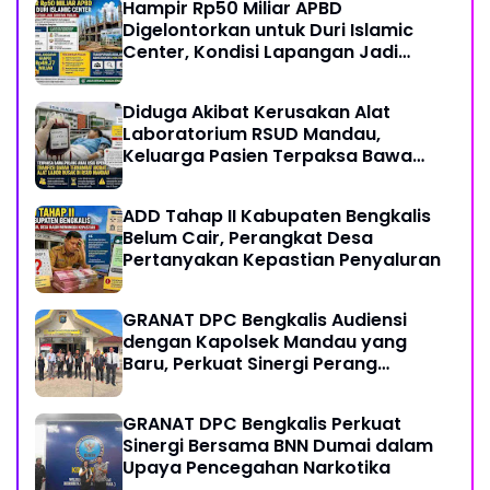
Hampir Rp50 Miliar APBD
Digelontorkan untuk Duri Islamic
Center, Kondisi Lapangan Jadi
Sorotan Publik.
Diduga Akibat Kerusakan Alat
Laboratorium RSUD Mandau,
Keluarga Pasien Terpaksa Bawa
Pulang Anak Usai Operasi di RS
Thursina, Meski Membutuhkan
ADD Tahap II Kabupaten Bengkalis
Transfusi Darah
Belum Cair, Perangkat Desa
Pertanyakan Kepastian Penyaluran
GRANAT DPC Bengkalis Audiensi
dengan Kapolsek Mandau yang
Baru, Perkuat Sinergi Perang
Melawan Narkotika
GRANAT DPC Bengkalis Perkuat
Sinergi Bersama BNN Dumai dalam
Upaya Pencegahan Narkotika