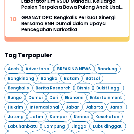
Laboratorium RSUD Mandau, Keluarga
Pasien Terpaksa Bawa Pulang Anak Usai
Operasi di RS Thursina, Meski
GRANAT DPC Bengkalis Perkuat Sinergi
Membutuhkan Transfusi Darah
Bersama BNN Dumai dalam Upaya
Pencegahan Narkotika
Tag Terpopuler
Aceh
Advertorial
BREAKING NEWS
Bandung
Bangkinang
Bangko
Batam
Batsol
Bengkalis
Berita Research
Bisnis
Bukittinggi
Bungo
Dumai
Duri
Ekonomi
Entertainment
Hukrim
Internasional
Jabar
Jakarta
Jambi
Jateng
Jatim
Kampar
Kerinci
Kesehatan
Labuhanbatu
Lampung
Lingga
Lubuklinggau