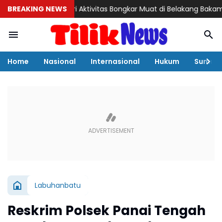
BREAKING NEWS
Misteri Aktivitas Bongkar Muat di Belakang Bakamla Barelang
Home
Nasional
Internasional
Hukum
Sumut
Labuhanbatu
Reskrim Polsek Panai Tengah