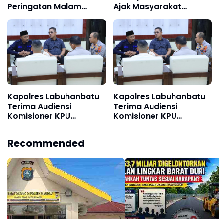
Peringatan Malam
Ajak Masyarakat
Nuzulul Qur’an 17
Alihkan Gadget ke
Ramadhan 1447 H di
Mushaf
Masjid Raya Al-Ikhlas
Kapolres Labuhanbatu
Kapolres Labuhanbatu
Terima Audiensi
Terima Audiensi
Komisioner KPU
Komisioner KPU
Labuhanbatu dan
Labuhanbatu dan
Labura
Labura
Recommended