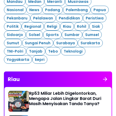
Mandau
Medan
Meranti
Musirawas
Nasional
News
Padang
Palembang
Papua
Pekanbaru
Pelalawan
Pendidikan
Peristiwa
Politik
Regional
Religi
Riau
Rohil
Siak
Sidoarjo
Solsel
Sports
Sumbar
Sumsel
Sumut
Sungai Penuh
Surabaya
Surakarta
TNI-Polri
Tanjab
Tebo
Teknologi
Yogyakarta
kepri
Riau
Rp53 Miliar Lebih Digelontorkan,
Mengapa Jalan Lingkar Barat Duri
Masih Menyisakan Tanda Tanya?