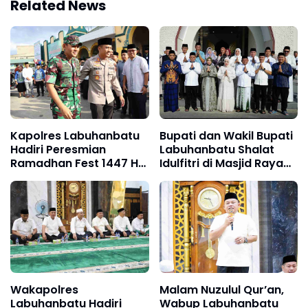
Related News
Kapolres Labuhanbatu
Bupati dan Wakil Bupati
Hadiri Peresmian
Labuhanbatu Shalat
Ramadhan Fest 1447 H
Idulfitri di Masjid Raya
di Masjid Agung
Al-Ikhlas Ujung Bandar
Rantauprapat
Wakapolres
Malam Nuzulul Qur’an,
Labuhanbatu Hadiri
Wabup Labuhanbatu