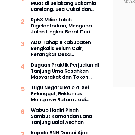
Muat di Belakang Bakamla
Barelang, Bea Cukai dan
APH Didesak Lakukan
Rp53 Miliar Lebih
Penindakan
Digelontorkan, Mengapa
Jalan Lingkar Barat Duri
Masih Menyisakan Tanda
ADD Tahap II Kabupaten
Tanya?
Bengkalis Belum Cair,
Perangkat Desa
Pertanyakan Kepastian
Dugaan Praktik Perjudian di
Penyaluran
Tanjung Uma Resahkan
Masyarakat dan Tokoh
Kota Batam
Tugu Negara Raib di Sei
Pelunggut, Reklamasi
Mangrove Batam Jadi
Sorotan
Wabup Hadiri Pisah
Sambut Komandan Lanal
Tanjung Balai Asahan
Kepala BNN Dumai Ajak