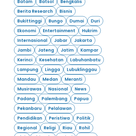
Batam
Batsol
Bengkalis
Berita Research
Bisnis
Bukittinggi
Bungo
Dumai
Duri
Ekonomi
Entertainment
Hukrim
Internasional
Jabar
Jakarta
Jambi
Jateng
Jatim
Kampar
Kerinci
Kesehatan
Labuhanbatu
Lampung
Lingga
Lubuklinggau
Mandau
Medan
Meranti
Musirawas
Nasional
News
Padang
Palembang
Papua
Pekanbaru
Pelalawan
Pendidikan
Peristiwa
Politik
Regional
Religi
Riau
Rohil