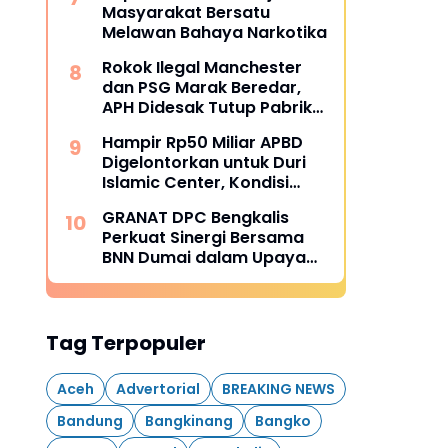
Masyarakat Bersatu
Melawan Bahaya Narkotika
Rokok Ilegal Manchester
dan PSG Marak Beredar,
APH Didesak Tutup Pabrik
dan Tindak Mafia
Hampir Rp50 Miliar APBD
Penyelundup
Digelontorkan untuk Duri
Islamic Center, Kondisi
Lapangan Jadi Sorotan
GRANAT DPC Bengkalis
Publik.
Perkuat Sinergi Bersama
BNN Dumai dalam Upaya
Pencegahan Narkotika
Tag Terpopuler
Aceh
Advertorial
BREAKING NEWS
Bandung
Bangkinang
Bangko