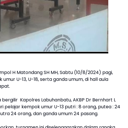
mpol H Matondang SH MH, Sabtu (10/8/2024) pagi,
 umur U-13, U-18, serta ganda umum, di hall aula
apat.
ergilir Kapolres Labuhanbatu, AKBP Dr Bernhart L
ari pelajar kempok umur U-13 putri : 8 orang, putea : 24
, putra 24 orang, dan ganda umum 24 pasang.
porkan, turnamen ini diselenggarakan dalam rangka