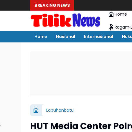
BREAKING NEWS
Home
Ragam B
Home
Nasional
Internasional
Huk
Labuhanbatu
HUT Media Center Polr