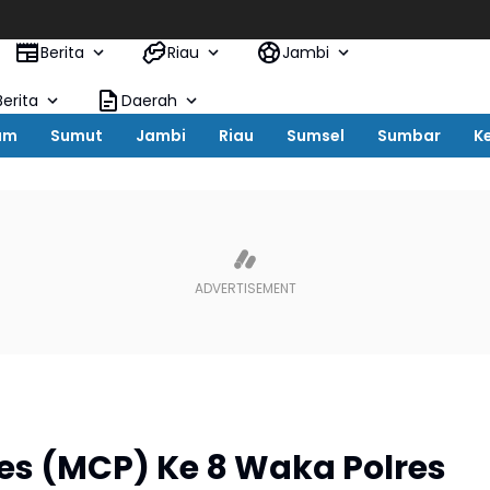
Pemkab 
Berita
Riau
Jambi
erita
Daerah
um
Sumut
Jambi
Riau
Sumsel
Sumbar
K
es (MCP) Ke 8 Waka Polres