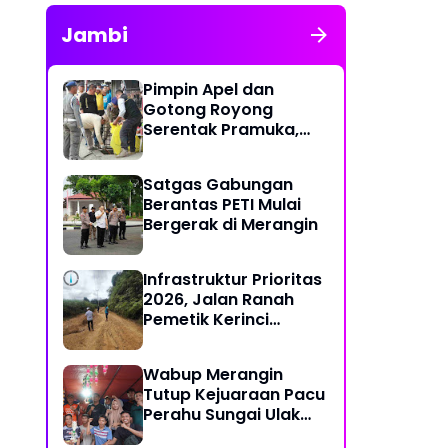
Jambi
Pimpin Apel dan
Gotong Royong
Serentak Pramuka,
Bupati Anwar Sadat
Ajak Generasi Muda
Satgas Gabungan
Wujudkan Dasa
Berantas PETI Mulai
Darma Melalui Aksi
Bergerak di Merangin
Nyata Peduli
Lingkungan
Infrastruktur Prioritas
2026, Jalan Ranah
Pemetik Kerinci
Segera Diperbaiki
Wabup Merangin
Tutup Kejuaraan Pacu
Perahu Sungai Ulak
2026