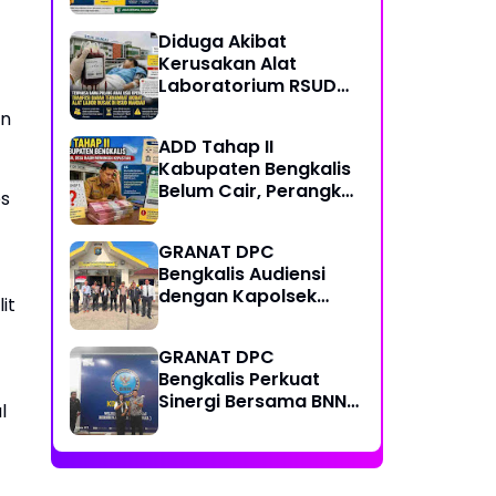
Center, Kondisi
Lapangan Jadi
Diduga Akibat
Sorotan Publik.
Kerusakan Alat
Laboratorium RSUD
Mandau, Keluarga
un
Pasien Terpaksa Bawa
ADD Tahap II
Pulang Anak Usai
Kabupaten Bengkalis
Operasi di RS
Belum Cair, Perangkat
Thursina, Meski
es
Desa Pertanyakan
Membutuhkan
Kepastian Penyaluran
Transfusi Darah
GRANAT DPC
Bengkalis Audiensi
dengan Kapolsek
it
Mandau yang Baru,
Perkuat Sinergi
GRANAT DPC
Perang Melawan
Bengkalis Perkuat
Narkotika
Sinergi Bersama BNN
l
Dumai dalam Upaya
Pencegahan
Narkotika