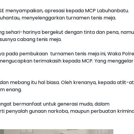
i SE menyampaikan, apresasi kepada MCP Labuhanbatu.
buhantau, menyelenggarkan turnamen tenis meja.
g sehari-harinya bergekut dengan tinta dan pena, nam
ususnya cabang tenis meja.
nya pada pembukaan turnamen tenis meja ini, Waka Polr
mengucapkan terimakasih kepada MCP. Yang menggelar
an mebang itu hal biasa. Oleh krenanya, kepada atlit-atl
n m enang.
 sangat bermanfaat untuk generasi muda, dalam
rti penyalah gunaan narkoba, maupun perbuatan krimina