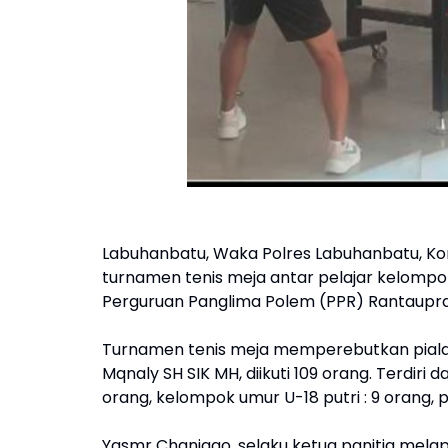
Labuhanbatu, Waka Polres Labuhanbatu, Ko
turnamen tenis meja antar pelajar kelompok
Perguruan Panglima Polem (PPR) Rantaupr
Turnamen tenis meja memperebutkan piala b
Mqnaly SH SIK MH, diikuti 109 orang. Terdiri d
orang, kelompok umur U-18 putri : 9 orang
Yasmr Chaniago, selaku ketua panitia mela