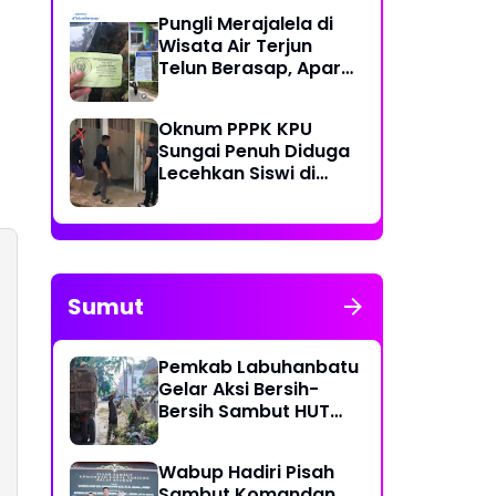
Pungli Merajalela di
Wisata Air Terjun
Telun Berasap, Aparat
Diminta Bertindak
Tegas
Oknum PPPK KPU
Sungai Penuh Diduga
Lecehkan Siswi di
Bawah Umur, Polisi
Lakukan Olah TKP
Sumut
Pemkab Labuhanbatu
Gelar Aksi Bersih-
Bersih Sambut HUT
Ke-81 Kemerdekaan RI
Wabup Hadiri Pisah
Sambut Komandan