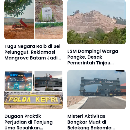
Tugu Negara Raib di Sei
LSM Dampingi Warga
Pelunggut, Reklamasi
Pangke, Desak
Mangrove Batam Jadi
Pemerintah Tinjau
Sorotan
Operasional PT Pacific
Granitama dan PT Bukit
Alam Persada
Dugaan Praktik
Misteri Aktivitas
Perjudian di Tanjung
Bongkar Muat di
Uma Resahkan
Belakang Bakamla