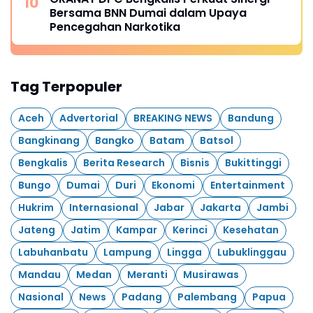
Bersama BNN Dumai dalam Upaya
Pencegahan Narkotika
Tag Terpopuler
Aceh
Advertorial
BREAKING NEWS
Bandung
Bangkinang
Bangko
Batam
Batsol
Bengkalis
Berita Research
Bisnis
Bukittinggi
Bungo
Dumai
Duri
Ekonomi
Entertainment
Hukrim
Internasional
Jabar
Jakarta
Jambi
Jateng
Jatim
Kampar
Kerinci
Kesehatan
Labuhanbatu
Lampung
Lingga
Lubuklinggau
Mandau
Medan
Meranti
Musirawas
Nasional
News
Padang
Palembang
Papua