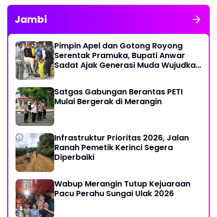
Jambi
Pimpin Apel dan Gotong Royong
Serentak Pramuka, Bupati Anwar
Sadat Ajak Generasi Muda Wujudkan
Dasa Darma Melalui Aksi Nyata
Peduli Lingkungan
Satgas Gabungan Berantas PETI
Mulai Bergerak di Merangin
Infrastruktur Prioritas 2026, Jalan
Ranah Pemetik Kerinci Segera
Diperbaiki
Wabup Merangin Tutup Kejuaraan
Pacu Perahu Sungai Ulak 2026