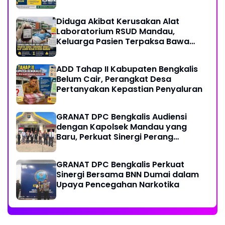
Sorotan Publik.
Diduga Akibat Kerusakan Alat
Laboratorium RSUD Mandau,
Keluarga Pasien Terpaksa Bawa
Pulang Anak Usai Operasi di RS
Thursina, Meski Membutuhkan
ADD Tahap II Kabupaten Bengkalis
Transfusi Darah
Belum Cair, Perangkat Desa
Pertanyakan Kepastian Penyaluran
GRANAT DPC Bengkalis Audiensi
dengan Kapolsek Mandau yang
Baru, Perkuat Sinergi Perang
Melawan Narkotika
GRANAT DPC Bengkalis Perkuat
Sinergi Bersama BNN Dumai dalam
Upaya Pencegahan Narkotika