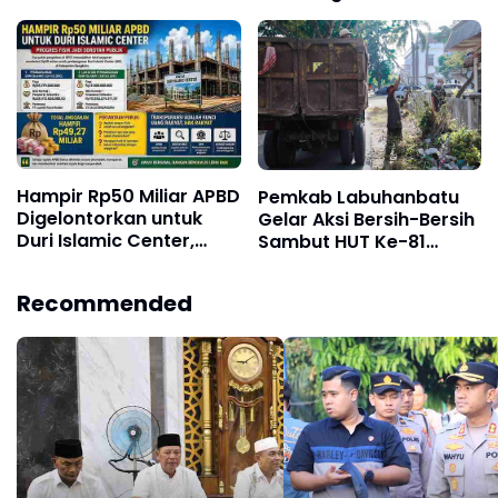
Masyarakat dan Tokoh
Barelang, Bea Cukai dan
Kota Batam
APH Didesak Lakukan
Penindakan
Hampir Rp50 Miliar APBD
Pemkab Labuhanbatu
Digelontorkan untuk
Gelar Aksi Bersih-Bersih
Duri Islamic Center,
Sambut HUT Ke-81
Kondisi Lapangan Jadi
Kemerdekaan RI
Sorotan Publik.
Recommended