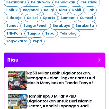
Pekanbaru
Pelalawan
Pendidikan
Peristiwa
Politik
Regional
Religi
Riau
Rohil
Siak
Sidoarjo
Solsel
Sports
Sumbar
Sumsel
Sumut
Sungai Penuh
Surabaya
Surakarta
TNI-Polri
Tanjab
Tebo
Teknologi
Yogyakarta
kepri
Riau
Rp53 Miliar Lebih Digelontorkan,
Mengapa Jalan Lingkar Barat Duri
Masih Menyisakan Tanda Tanya?
Hampir Rp50 Miliar APBD
Digelontorkan untuk Duri Islamic
Center, Kondisi Lapangan Jadi