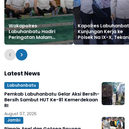
Wakapolres
Kapolres Labuhanba
Labuhanbatu Hadiri
Kunjungan Kerja ke
Peringatan Malam
Polsek Na IX-X, Teka
Nuzulul Qur’an 17
Disiplin dan Pelayana
Ramadhan 1447 H di
Prima
Masjid Raya Al-Ikhlas
Latest News
Labuhanbatu
Pemkab Labuhanbatu Gelar Aksi Bersih-
Bersih Sambut HUT Ke-81 Kemerdekaan
RI
August 07, 2026
Jambi
Pimpin Apel dan Gotong Royong