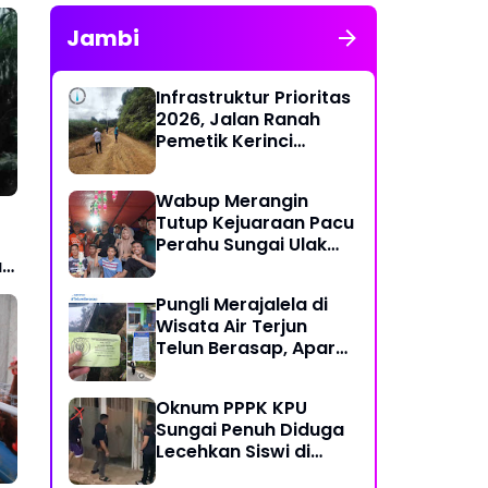
Jambi
Infrastruktur Prioritas
2026, Jalan Ranah
Pemetik Kerinci
Segera Diperbaiki
Wabup Merangin
Tutup Kejuaraan Pacu
Perahu Sungai Ulak
2026
i
Pungli Merajalela di
Wisata Air Terjun
Telun Berasap, Aparat
Diminta Bertindak
Tegas
Oknum PPPK KPU
Sungai Penuh Diduga
Lecehkan Siswi di
Bawah Umur, Polisi