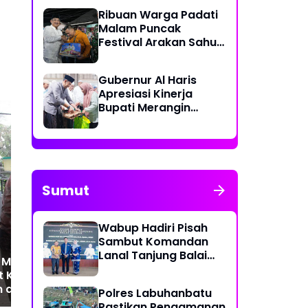
Lakukan Olah TKP
Ribuan Warga Padati
Malam Puncak
Festival Arakan Sahur
2026 di Tanjab Barat
Gubernur Al Haris
Apresiasi Kinerja
Bupati Merangin
dalam Safari
Ramadan
Wabup Merangin Tutup
Bup
Kejuaraan Pacu Perahu
Bu
Sumut
Sungai Ulak 2026
Ba
Ba
Wabup Hadiri Pisah
Sambut Komandan
Lanal Tanjung Balai
 Madani Farm
Asahan
t Ketahanan
 dan Ekonomi
Polres Labuhanbatu
rakat
Pastikan Pengamanan