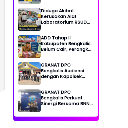
Center, Kondisi
Lapangan Jadi
Diduga Akibat
Sorotan Publik.
Kerusakan Alat
Laboratorium RSUD
Mandau, Keluarga
Pasien Terpaksa Bawa
ADD Tahap II
Pulang Anak Usai
Kabupaten Bengkalis
Operasi di RS
Belum Cair, Perangkat
Thursina, Meski
Desa Pertanyakan
Membutuhkan
Kepastian Penyaluran
Transfusi Darah
GRANAT DPC
Bengkalis Audiensi
dengan Kapolsek
Mandau yang Baru,
Perkuat Sinergi
GRANAT DPC
Perang Melawan
Bengkalis Perkuat
Narkotika
Sinergi Bersama BNN
Dumai dalam Upaya
Pencegahan
Narkotika