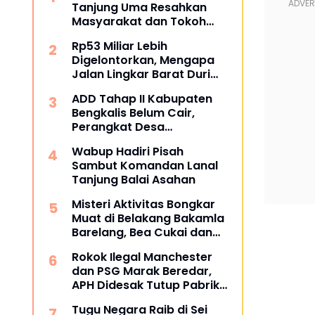
Tanjung Uma Resahkan
Masyarakat dan Tokoh
Kota Batam
Rp53 Miliar Lebih
Digelontorkan, Mengapa
Jalan Lingkar Barat Duri
Masih Menyisakan Tanda
ADD Tahap II Kabupaten
Tanya?
Bengkalis Belum Cair,
Perangkat Desa
Pertanyakan Kepastian
Wabup Hadiri Pisah
Penyaluran
Sambut Komandan Lanal
Tanjung Balai Asahan
Misteri Aktivitas Bongkar
Muat di Belakang Bakamla
Barelang, Bea Cukai dan
APH Didesak Lakukan
Rokok Ilegal Manchester
Penindakan
dan PSG Marak Beredar,
APH Didesak Tutup Pabrik
dan Tindak Mafia
Tugu Negara Raib di Sei
Penyelundup