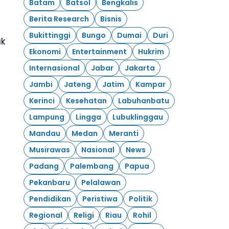
Batam
Batsol
Bengkalis
Berita Research
Bisnis
Bukittinggi
Bungo
Dumai
Duri
ak
Ekonomi
Entertainment
Hukrim
Internasional
Jabar
Jakarta
Jambi
Jateng
Jatim
Kampar
Kerinci
Kesehatan
Labuhanbatu
Lampung
Lingga
Lubuklinggau
Mandau
Medan
Meranti
Musirawas
Nasional
News
Padang
Palembang
Papua
Pekanbaru
Pelalawan
Pendidikan
Peristiwa
Politik
Regional
Religi
Riau
Rohil