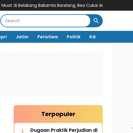
g Bakamla Barelang, Bea Cukai dan APH Didesak Lakukan Penindak
epri
Jatim
Peristiwa
Politik
Religi
TNI Polri
Terpopuler
n
Dugaan Praktik Perjudian di