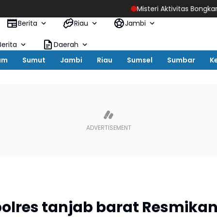
Misteri Aktivitas Bongkar Muat di Belakan
Berita
Riau
Jambi
erita
Daerah
um
Sumut
Jambi
Riau
Sumsel
Sumbar
K
olres tanjab barat Resmika