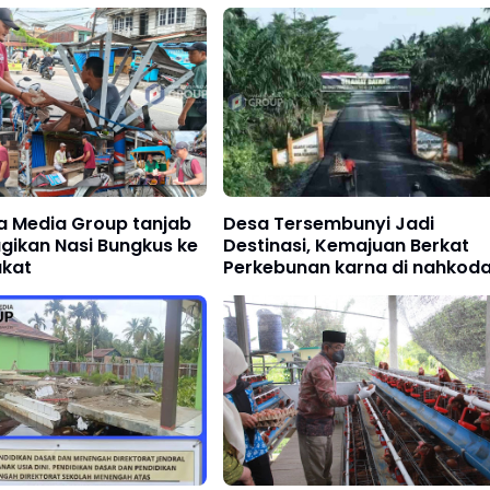
 Media Group tanjab
Desa Tersembunyi Jadi
gikan Nasi Bungkus ke
Destinasi, Kemajuan Berkat
kat
Perkebunan karna di nahkoda
oleh pemimpin yang
berkwalitas