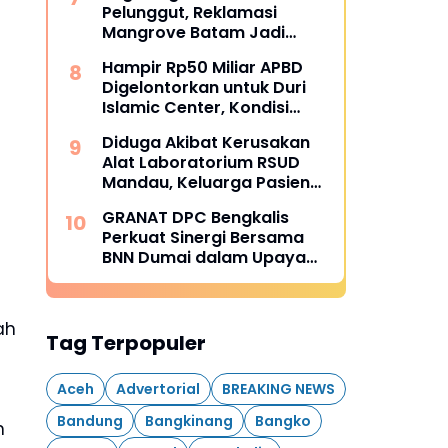
Pelunggut, Reklamasi
Mangrove Batam Jadi
Sorotan
Hampir Rp50 Miliar APBD
Digelontorkan untuk Duri
Islamic Center, Kondisi
Lapangan Jadi Sorotan
Diduga Akibat Kerusakan
Publik.
Alat Laboratorium RSUD
Mandau, Keluarga Pasien
Terpaksa Bawa Pulang
GRANAT DPC Bengkalis
Anak Usai Operasi di RS
Perkuat Sinergi Bersama
Thursina, Meski
BNN Dumai dalam Upaya
Membutuhkan Transfusi
Pencegahan Narkotika
Darah
ah
Tag Terpopuler
Aceh
Advertorial
BREAKING NEWS
Bandung
Bangkinang
Bangko
n