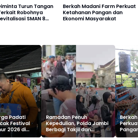
Diminta Turun Tangan
Berkah Madani Farm Perkuat
Terkait Robohnya
Ketahanan Pangan dan
evitalisasi SMAN 8
Ekonomi Masyarakat
barat
rga Padati
Ramadan Penuh
Berkah
ak Festival
Kepedulian, Polda Jambi
Perkua
ur 2026 di
Berbagi Takjil dan
Pangan
at
Sembako Kepada
Masya