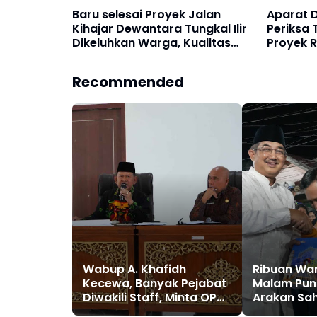
Baru selesai Proyek Jalan
Aparat 
Kihajar Dewantara Tungkal Ilir
Periksa 
Dikeluhkan Warga, Kualitas
Proyek R
Dipertanyakan
Tanjab 
Recommended
Wabup A. Khafidh
Ribuan Wa
Kecewa, Banyak Pejabat
Malam Punc
Diwakili Staff, Minta OPD
Arakan Sah
Turunkan Ego
Tanjab Bar