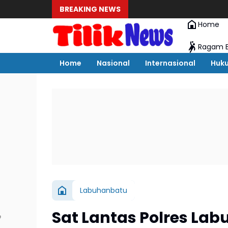
BREAKING NEWS
Home
Ragam B
Home
Nasional
Internasional
Huk
Labuhanbatu
Sat Lantas Polres La