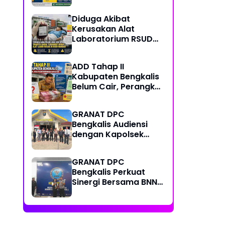
Center, Kondisi
Lapangan Jadi
Diduga Akibat
Sorotan Publik.
Kerusakan Alat
Laboratorium RSUD
Mandau, Keluarga
Pasien Terpaksa Bawa
ADD Tahap II
Pulang Anak Usai
Kabupaten Bengkalis
Operasi di RS
Belum Cair, Perangkat
Thursina, Meski
Desa Pertanyakan
Membutuhkan
Kepastian Penyaluran
Transfusi Darah
GRANAT DPC
Bengkalis Audiensi
dengan Kapolsek
Mandau yang Baru,
Perkuat Sinergi
GRANAT DPC
Perang Melawan
Bengkalis Perkuat
Narkotika
Sinergi Bersama BNN
Dumai dalam Upaya
Pencegahan
Narkotika