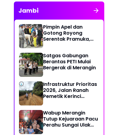
Jambi
Pimpin Apel dan
Gotong Royong
Serentak Pramuka,
Bupati Anwar Sadat
Ajak Generasi Muda
Satgas Gabungan
Wujudkan Dasa
Berantas PETI Mulai
Darma Melalui Aksi
Bergerak di Merangin
Nyata Peduli
Lingkungan
Infrastruktur Prioritas
2026, Jalan Ranah
Pemetik Kerinci
Segera Diperbaiki
Wabup Merangin
Tutup Kejuaraan Pacu
Perahu Sungai Ulak
2026