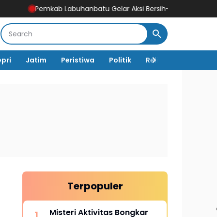
Labuhanbatu Gelar Aksi Bersih-Bersih Sambut HUT Ke-81 Kemer
epri
Jatim
Peristiwa
Politik
Religi
TNI Polri
Terpopuler
Misteri Aktivitas Bongkar