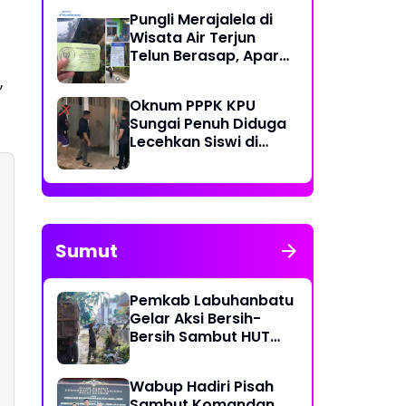
Pungli Merajalela di
Wisata Air Terjun
Telun Berasap, Aparat
Diminta Bertindak
,
Tegas
Oknum PPPK KPU
Sungai Penuh Diduga
Lecehkan Siswi di
Bawah Umur, Polisi
Lakukan Olah TKP
Sumut
Pemkab Labuhanbatu
Gelar Aksi Bersih-
Bersih Sambut HUT
Ke-81 Kemerdekaan RI
Wabup Hadiri Pisah
Sambut Komandan