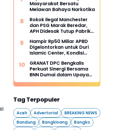
Masyarakat Bersatu
Melawan Bahaya Narkotika
Rokok Ilegal Manchester
dan PSG Marak Beredar,
APH Didesak Tutup Pabrik
dan Tindak Mafia
Hampir Rp50 Miliar APBD
Penyelundup
Digelontorkan untuk Duri
Islamic Center, Kondisi
Lapangan Jadi Sorotan
GRANAT DPC Bengkalis
Publik.
Perkuat Sinergi Bersama
BNN Dumai dalam Upaya
Pencegahan Narkotika
Tag Terpopuler
si
Aceh
Advertorial
BREAKING NEWS
Bandung
Bangkinang
Bangko