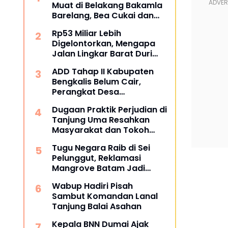
Muat di Belakang Bakamla
Barelang, Bea Cukai dan
APH Didesak Lakukan
Rp53 Miliar Lebih
Penindakan
Digelontorkan, Mengapa
Jalan Lingkar Barat Duri
Masih Menyisakan Tanda
ADD Tahap II Kabupaten
Tanya?
Bengkalis Belum Cair,
Perangkat Desa
Pertanyakan Kepastian
Dugaan Praktik Perjudian di
Penyaluran
Tanjung Uma Resahkan
Masyarakat dan Tokoh
Kota Batam
Tugu Negara Raib di Sei
Pelunggut, Reklamasi
Mangrove Batam Jadi
Sorotan
Wabup Hadiri Pisah
Sambut Komandan Lanal
Tanjung Balai Asahan
Kepala BNN Dumai Ajak