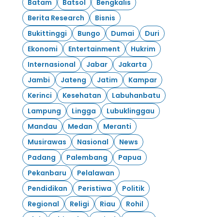
Batam
Batsol
Bengkalis
Berita Research
Bisnis
Bukittinggi
Bungo
Dumai
Duri
Ekonomi
Entertainment
Hukrim
Internasional
Jabar
Jakarta
Jambi
Jateng
Jatim
Kampar
Kerinci
Kesehatan
Labuhanbatu
Lampung
Lingga
Lubuklinggau
Mandau
Medan
Meranti
Musirawas
Nasional
News
Padang
Palembang
Papua
Pekanbaru
Pelalawan
Pendidikan
Peristiwa
Politik
Regional
Religi
Riau
Rohil