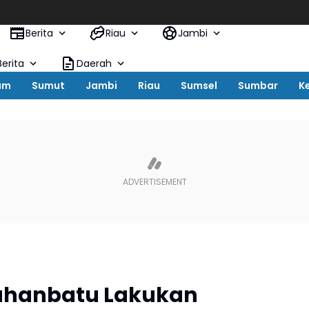
Pemkab 
Berita
Riau
Jambi
erita
Daerah
um
Sumut
Jambi
Riau
Sumsel
Sumbar
K
buhanbatu Lakukan