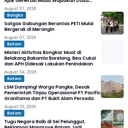
Ajak Generasi Muda Wujudkan Dasa
Darma Melalui Aksi Nyata Peduli
August 07, 2026
Lingkungan
Bangko
Satgas Gabungan Berantas PETI Mulai
Bergerak di Merangin
August 07, 2026
Batam
Misteri Aktivitas Bongkar Muat di
Belakang Bakamla Barelang, Bea Cukai
dan APH Didesak Lakukan Penindakan
August 04, 2026
Batam
LSM Dampingi Warga Pangke, Desak
Pemerintah Tinjau Operasional PT Pacific
Granitama dan PT Bukit Alam Persada
August 03, 2026
Batam
Tugu Negara Raib di Sei Pelunggut,
Reklamasi Mangrove Batam Jadi