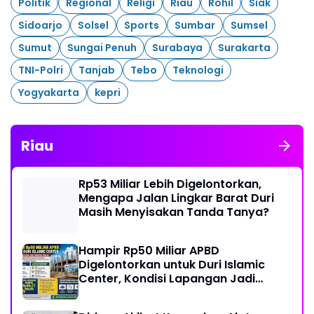
Politik
Regional
Religi
Riau
Rohil
Siak
Sidoarjo
Solsel
Sports
Sumbar
Sumsel
Sumut
Sungai Penuh
Surabaya
Surakarta
TNI-Polri
Tanjab
Tebo
Teknologi
Yogyakarta
kepri
Riau
Rp53 Miliar Lebih Digelontorkan,
Mengapa Jalan Lingkar Barat Duri
Masih Menyisakan Tanda Tanya?
Hampir Rp50 Miliar APBD
Digelontorkan untuk Duri Islamic
Center, Kondisi Lapangan Jadi
Sorotan Publik.