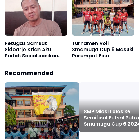
Petugas Samsat
Turnamen Voli
Sidoarjo Krian Akui
Smamuga Cup 6 Masuki
Sudah Sosialisasikan
Perempat Final
Keterlambatan Cetak
STNK
Recommended
SMP Miosi Lolos ke
Semifinal Futsal Putr
Smamuga Cup 6 202