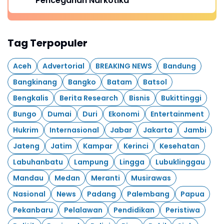
Pencegahan Narkotika
Tag Terpopuler
Aceh
Advertorial
BREAKING NEWS
Bandung
Bangkinang
Bangko
Batam
Batsol
Bengkalis
Berita Research
Bisnis
Bukittinggi
Bungo
Dumai
Duri
Ekonomi
Entertainment
Hukrim
Internasional
Jabar
Jakarta
Jambi
Jateng
Jatim
Kampar
Kerinci
Kesehatan
Labuhanbatu
Lampung
Lingga
Lubuklinggau
Mandau
Medan
Meranti
Musirawas
Nasional
News
Padang
Palembang
Papua
Pekanbaru
Pelalawan
Pendidikan
Peristiwa