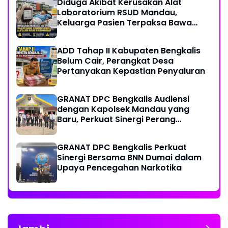
Diduga Akibat Kerusakan Alat
Laboratorium RSUD Mandau,
Keluarga Pasien Terpaksa Bawa
Pulang Anak Usai Operasi di RS
Thursina, Meski Membutuhkan
ADD Tahap II Kabupaten Bengkalis
Transfusi Darah
Belum Cair, Perangkat Desa
Pertanyakan Kepastian Penyaluran
GRANAT DPC Bengkalis Audiensi
dengan Kapolsek Mandau yang
Baru, Perkuat Sinergi Perang
Melawan Narkotika
GRANAT DPC Bengkalis Perkuat
Sinergi Bersama BNN Dumai dalam
Upaya Pencegahan Narkotika