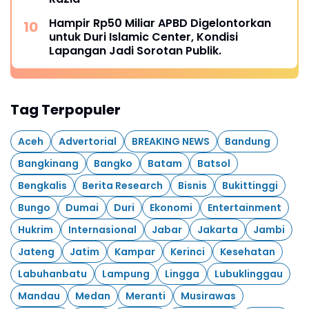
Hampir Rp50 Miliar APBD Digelontorkan
untuk Duri Islamic Center, Kondisi
Lapangan Jadi Sorotan Publik.
Tag Terpopuler
Aceh
Advertorial
BREAKING NEWS
Bandung
Bangkinang
Bangko
Batam
Batsol
Bengkalis
Berita Research
Bisnis
Bukittinggi
Bungo
Dumai
Duri
Ekonomi
Entertainment
Hukrim
Internasional
Jabar
Jakarta
Jambi
Jateng
Jatim
Kampar
Kerinci
Kesehatan
Labuhanbatu
Lampung
Lingga
Lubuklinggau
Mandau
Medan
Meranti
Musirawas