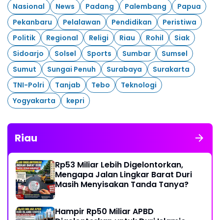
Nasional
News
Padang
Palembang
Papua
Pekanbaru
Pelalawan
Pendidikan
Peristiwa
Politik
Regional
Religi
Riau
Rohil
Siak
Sidoarjo
Solsel
Sports
Sumbar
Sumsel
Sumut
Sungai Penuh
Surabaya
Surakarta
TNI-Polri
Tanjab
Tebo
Teknologi
Yogyakarta
kepri
Riau
Rp53 Miliar Lebih Digelontorkan,
Mengapa Jalan Lingkar Barat Duri
Masih Menyisakan Tanda Tanya?
Hampir Rp50 Miliar APBD