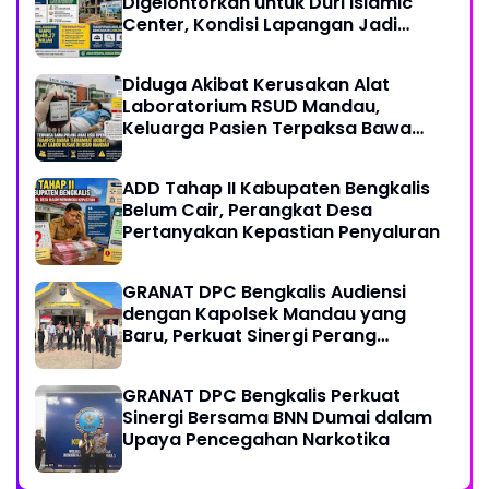
Digelontorkan untuk Duri Islamic
Center, Kondisi Lapangan Jadi
Sorotan Publik.
Diduga Akibat Kerusakan Alat
Laboratorium RSUD Mandau,
Keluarga Pasien Terpaksa Bawa
Pulang Anak Usai Operasi di RS
Thursina, Meski Membutuhkan
ADD Tahap II Kabupaten Bengkalis
Transfusi Darah
Belum Cair, Perangkat Desa
Pertanyakan Kepastian Penyaluran
GRANAT DPC Bengkalis Audiensi
dengan Kapolsek Mandau yang
Baru, Perkuat Sinergi Perang
Melawan Narkotika
GRANAT DPC Bengkalis Perkuat
Sinergi Bersama BNN Dumai dalam
Upaya Pencegahan Narkotika