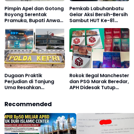
Pimpin Apel dan Gotong
Pemkab Labuhanbatu
Royong Serentak
Gelar Aksi Bersih-Bersih
Pramuka, Bupati Anwar
Sambut HUT Ke-81
Sadat Ajak Generasi
Kemerdekaan RI
Muda Wujudkan Dasa
Darma Melalui Aksi
Nyata Peduli Lingkungan
Dugaan Praktik
Rokok Ilegal Manchester
Perjudian di Tanjung
dan PSG Marak Beredar,
Uma Resahkan
APH Didesak Tutup
Masyarakat dan Tokoh
Pabrik dan Tindak Mafia
Kota Batam
Penyelundup
Recommended