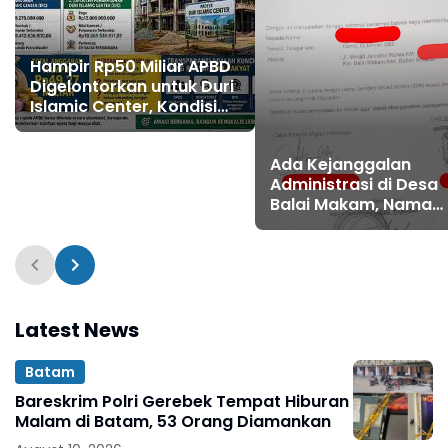
Hampir Rp50 Miliar APBD
Digelontorkan untuk Duri
Islamic Center, Kondisi
Lapangan Jadi Sorotan
Publik.
Ada Kejanggalan
Administrasi di Desa
Balai Makam, Nama
Kepala Desa dalam
Dokumen Resmi Jadi
Sorotan
Latest News
Batam
Bareskrim Polri Gerebek Tempat Hiburan
Malam di Batam, 53 Orang Diamankan