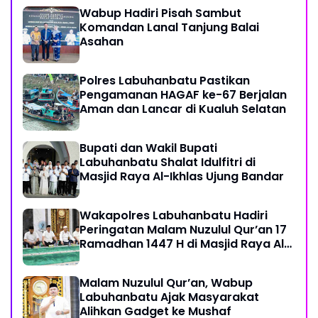
Wabup Hadiri Pisah Sambut
Komandan Lanal Tanjung Balai
Asahan
Polres Labuhanbatu Pastikan
Pengamanan HAGAF ke-67 Berjalan
Aman dan Lancar di Kualuh Selatan
Bupati dan Wakil Bupati
Labuhanbatu Shalat Idulfitri di
Masjid Raya Al-Ikhlas Ujung Bandar
Wakapolres Labuhanbatu Hadiri
Peringatan Malam Nuzulul Qur’an 17
Ramadhan 1447 H di Masjid Raya Al-
Ikhlas
Malam Nuzulul Qur’an, Wabup
Labuhanbatu Ajak Masyarakat
Alihkan Gadget ke Mushaf