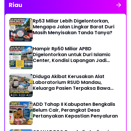
Riau
Rp53 Miliar Lebih Digelontorkan,
Mengapa Jalan Lingkar Barat Duri
Masih Menyisakan Tanda Tanya?
Hampir Rp50 Miliar APBD
Digelontorkan untuk Duri Islamic
Center, Kondisi Lapangan Jadi
Sorotan Publik.
Diduga Akibat Kerusakan Alat
Laboratorium RSUD Mandau,
Keluarga Pasien Terpaksa Bawa
Pulang Anak Usai Operasi di RS
Thursina, Meski Membutuhkan
ADD Tahap II Kabupaten Bengkalis
Transfusi Darah
Belum Cair, Perangkat Desa
Pertanyakan Kepastian Penyaluran