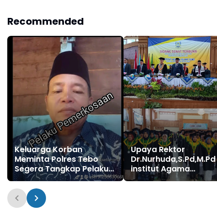
Pabrik dan Tindak Mafia
Penyelundup
Recommended
Keluarga Korban
Upaya Rektor
Meminta Polres Tebo
Dr.Nurhuda,S.Pd,M.Pd
Segera Tangkap Pelaku
institut Agama
Pemerkosaan Anak di
Islam(IAI)Tebo Menja
Bawah Umur
Universitas