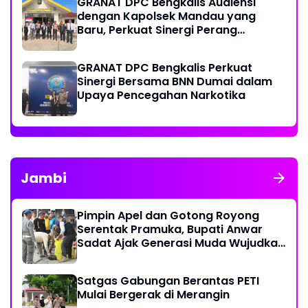
GRANAT DPC Bengkalis Audiensi
dengan Kapolsek Mandau yang
Baru, Perkuat Sinergi Perang
Melawan Narkotika
GRANAT DPC Bengkalis Perkuat
Sinergi Bersama BNN Dumai dalam
Upaya Pencegahan Narkotika
Jambi
Pimpin Apel dan Gotong Royong
Serentak Pramuka, Bupati Anwar
Sadat Ajak Generasi Muda Wujudkan
Dasa Darma Melalui Aksi Nyata
Peduli Lingkungan
Satgas Gabungan Berantas PETI
Mulai Bergerak di Merangin