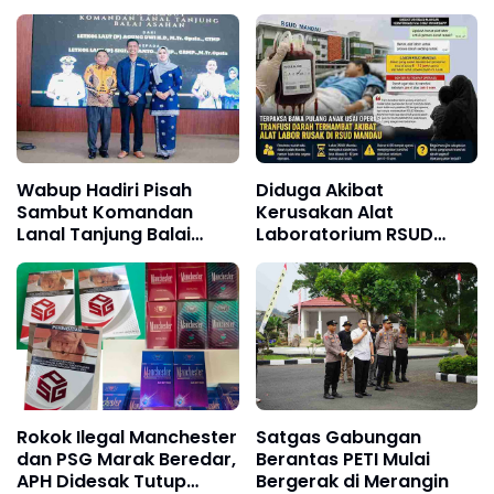
Kondisi Lapangan Jadi
Barelang, Bea Cukai dan
Sorotan Publik.
APH Didesak Lakukan
Penindakan
Wabup Hadiri Pisah
Diduga Akibat
Sambut Komandan
Kerusakan Alat
Lanal Tanjung Balai
Laboratorium RSUD
Asahan
Mandau, Keluarga
Pasien Terpaksa Bawa
Pulang Anak Usai
Operasi di RS Thursina,
Meski Membutuhkan
Transfusi Darah
Rokok Ilegal Manchester
Satgas Gabungan
dan PSG Marak Beredar,
Berantas PETI Mulai
APH Didesak Tutup
Bergerak di Merangin