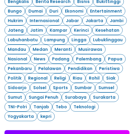
Bengkalis
Berita Research
Bisnis
Bukittinggi
Bungo
Dumai
Duri
Ekonomi
Entertainment
Hukrim
Internasional
Jabar
Jakarta
Jambi
Jateng
Jatim
Kampar
Kerinci
Kesehatan
Labuhanbatu
Lampung
Lingga
Lubuklinggau
Mandau
Medan
Meranti
Musirawas
Nasional
News
Padang
Palembang
Papua
Pekanbaru
Pelalawan
Pendidikan
Peristiwa
Politik
Regional
Religi
Riau
Rohil
Siak
Sidoarjo
Solsel
Sports
Sumbar
Sumsel
Sumut
Sungai Penuh
Surabaya
Surakarta
TNI-Polri
Tanjab
Tebo
Teknologi
Yogyakarta
kepri