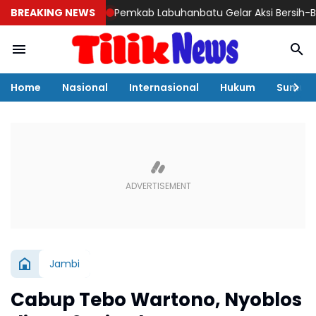
BREAKING NEWS
Pemkab Labuhanbatu Gelar Aksi Bersih-Bersih S
Home
Nasional
Internasional
Hukum
Sumut
Jambi
Cabup Tebo Wartono, Nyoblos