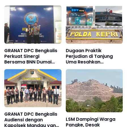
GRANAT DPC Bengkalis
Dugaan Praktik
Perkuat Sinergi
Perjudian di Tanjung
Bersama BNN Dumai
Uma Resahkan
dalam Upaya
Masyarakat dan Tokoh
Pencegahan Narkotika
Kota Batam
GRANAT DPC Bengkalis
LSM Dampingi Warga
Audiensi dengan
Pangke, Desak
Kapolsek Mandau yang