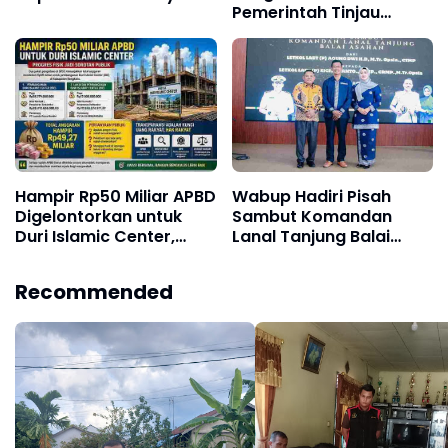
Pemerintah Tinjau
Baru, Perkuat Sinergi
Operasional PT Pacific
Perang Melawan
Granitama dan PT Bukit
Narkotika
Alam Persada
Hampir Rp50 Miliar APBD
Wabup Hadiri Pisah
Digelontorkan untuk
Sambut Komandan
Duri Islamic Center,
Lanal Tanjung Balai
Kondisi Lapangan Jadi
Asahan
Sorotan Publik.
Recommended