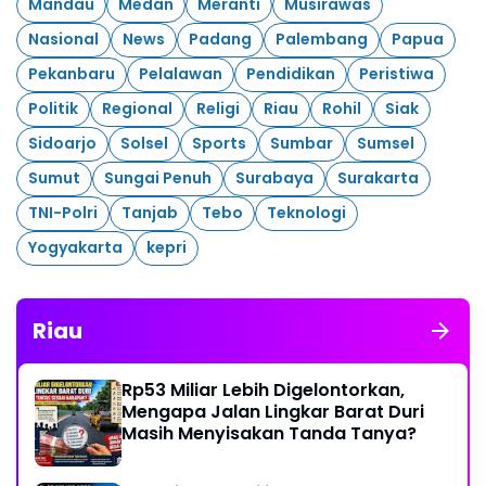
Mandau
Medan
Meranti
Musirawas
Nasional
News
Padang
Palembang
Papua
Pekanbaru
Pelalawan
Pendidikan
Peristiwa
Politik
Regional
Religi
Riau
Rohil
Siak
Sidoarjo
Solsel
Sports
Sumbar
Sumsel
Sumut
Sungai Penuh
Surabaya
Surakarta
TNI-Polri
Tanjab
Tebo
Teknologi
Yogyakarta
kepri
Riau
Rp53 Miliar Lebih Digelontorkan,
Mengapa Jalan Lingkar Barat Duri
Masih Menyisakan Tanda Tanya?