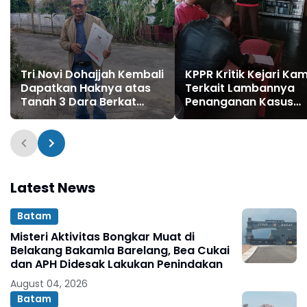
Tri Novi Dohajjah Kembali
KPPR Kritik Kejari Ka
Dapatkan Haknya atas
Terkait Lambannya
Tanah 3 Dara Berkat
Penanganan Kasus
Upaya Hukum bersama
Tanah Kas Desa Indr
Kantor Hukum ETOS
Sakti
Latest News
Batam
Misteri Aktivitas Bongkar Muat di
Belakang Bakamla Barelang, Bea Cukai
dan APH Didesak Lakukan Penindakan
August 04, 2026
Batam