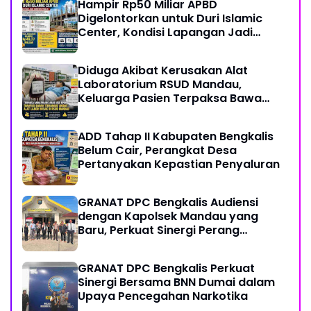
Hampir Rp50 Miliar APBD
Digelontorkan untuk Duri Islamic
Center, Kondisi Lapangan Jadi
Sorotan Publik.
Diduga Akibat Kerusakan Alat
Laboratorium RSUD Mandau,
Keluarga Pasien Terpaksa Bawa
Pulang Anak Usai Operasi di RS
Thursina, Meski Membutuhkan
ADD Tahap II Kabupaten Bengkalis
Transfusi Darah
Belum Cair, Perangkat Desa
Pertanyakan Kepastian Penyaluran
GRANAT DPC Bengkalis Audiensi
dengan Kapolsek Mandau yang
Baru, Perkuat Sinergi Perang
Melawan Narkotika
GRANAT DPC Bengkalis Perkuat
Sinergi Bersama BNN Dumai dalam
Upaya Pencegahan Narkotika