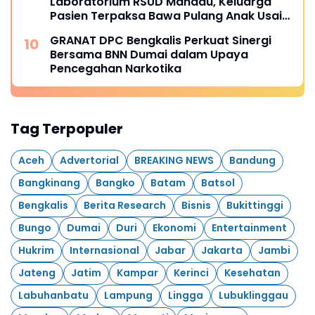
Laboratorium RSUD Mandau, Keluarga
Pasien Terpaksa Bawa Pulang Anak Usai
Operasi di RS Thursina, Meski
GRANAT DPC Bengkalis Perkuat Sinergi
Membutuhkan Transfusi Darah
Bersama BNN Dumai dalam Upaya
Pencegahan Narkotika
Tag Terpopuler
Aceh
Advertorial
BREAKING NEWS
Bandung
Bangkinang
Bangko
Batam
Batsol
Bengkalis
Berita Research
Bisnis
Bukittinggi
Bungo
Dumai
Duri
Ekonomi
Entertainment
Hukrim
Internasional
Jabar
Jakarta
Jambi
Jateng
Jatim
Kampar
Kerinci
Kesehatan
Labuhanbatu
Lampung
Lingga
Lubuklinggau