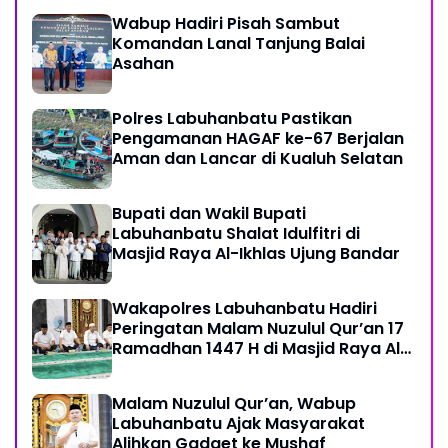
Wabup Hadiri Pisah Sambut
Komandan Lanal Tanjung Balai
Asahan
Polres Labuhanbatu Pastikan
Pengamanan HAGAF ke-67 Berjalan
Aman dan Lancar di Kualuh Selatan
Bupati dan Wakil Bupati
Labuhanbatu Shalat Idulfitri di
Masjid Raya Al-Ikhlas Ujung Bandar
Wakapolres Labuhanbatu Hadiri
Peringatan Malam Nuzulul Qur’an 17
Ramadhan 1447 H di Masjid Raya Al-
Ikhlas
Malam Nuzulul Qur’an, Wabup
Labuhanbatu Ajak Masyarakat
Alihkan Gadget ke Mushaf