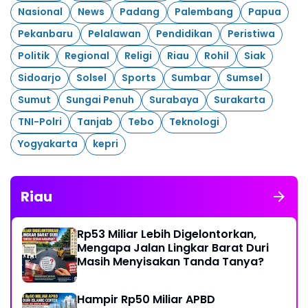
Nasional
News
Padang
Palembang
Papua
Pekanbaru
Pelalawan
Pendidikan
Peristiwa
Politik
Regional
Religi
Riau
Rohil
Siak
Sidoarjo
Solsel
Sports
Sumbar
Sumsel
Sumut
Sungai Penuh
Surabaya
Surakarta
TNI-Polri
Tanjab
Tebo
Teknologi
Yogyakarta
kepri
Riau
Rp53 Miliar Lebih Digelontorkan,
Mengapa Jalan Lingkar Barat Duri
Masih Menyisakan Tanda Tanya?
Hampir Rp50 Miliar APBD