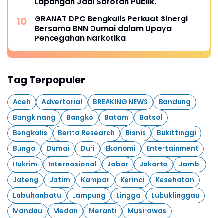
Lapangan Jadi Sorotan Publik.
GRANAT DPC Bengkalis Perkuat Sinergi
Bersama BNN Dumai dalam Upaya
Pencegahan Narkotika
Tag Terpopuler
Aceh
Advertorial
BREAKING NEWS
Bandung
Bangkinang
Bangko
Batam
Batsol
Bengkalis
Berita Research
Bisnis
Bukittinggi
Bungo
Dumai
Duri
Ekonomi
Entertainment
Hukrim
Internasional
Jabar
Jakarta
Jambi
Jateng
Jatim
Kampar
Kerinci
Kesehatan
Labuhanbatu
Lampung
Lingga
Lubuklinggau
Mandau
Medan
Meranti
Musirawas