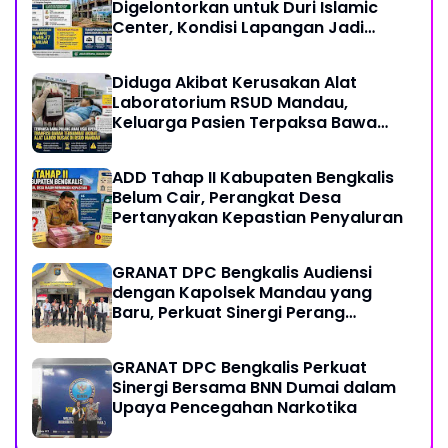
Digelontorkan untuk Duri Islamic
Center, Kondisi Lapangan Jadi
Sorotan Publik.
Diduga Akibat Kerusakan Alat
Laboratorium RSUD Mandau,
Keluarga Pasien Terpaksa Bawa
Pulang Anak Usai Operasi di RS
Thursina, Meski Membutuhkan
ADD Tahap II Kabupaten Bengkalis
Transfusi Darah
Belum Cair, Perangkat Desa
Pertanyakan Kepastian Penyaluran
GRANAT DPC Bengkalis Audiensi
dengan Kapolsek Mandau yang
Baru, Perkuat Sinergi Perang
Melawan Narkotika
GRANAT DPC Bengkalis Perkuat
Sinergi Bersama BNN Dumai dalam
Upaya Pencegahan Narkotika