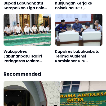
Bupati Labuhanbatu
Kunjungan Kerja ke
Sampaikan Tiga Poin
Polsek Na IX-X,
Penting
Tekankan Disiplin dan
Pelayanan Prima
Wakapolres
Kapolres Labuhanbatu
Labuhanbatu Hadiri
Terima Audiensi
Peringatan Malam
Komisioner KPU
Nuzulul Qur’an 17
Labuhanbatu dan
Ramadhan 1447 H di
Labura
Recommended
Masjid Raya Al-Ikhlas