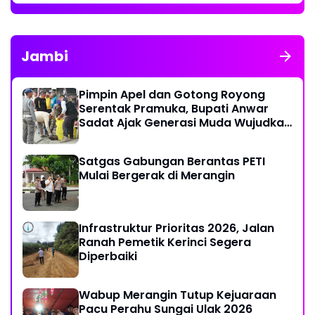
Jambi
Pimpin Apel dan Gotong Royong
Serentak Pramuka, Bupati Anwar
Sadat Ajak Generasi Muda Wujudkan
Dasa Darma Melalui Aksi Nyata
Peduli Lingkungan
Satgas Gabungan Berantas PETI
Mulai Bergerak di Merangin
Infrastruktur Prioritas 2026, Jalan
Ranah Pemetik Kerinci Segera
Diperbaiki
Wabup Merangin Tutup Kejuaraan
Pacu Perahu Sungai Ulak 2026