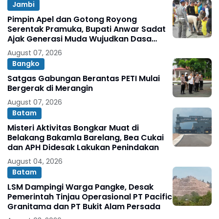
Jambi
Pimpin Apel dan Gotong Royong
Serentak Pramuka, Bupati Anwar Sadat
Ajak Generasi Muda Wujudkan Dasa
Darma Melalui Aksi Nyata Peduli
August 07, 2026
Lingkungan
Bangko
Satgas Gabungan Berantas PETI Mulai
Bergerak di Merangin
August 07, 2026
Batam
Misteri Aktivitas Bongkar Muat di
Belakang Bakamla Barelang, Bea Cukai
dan APH Didesak Lakukan Penindakan
August 04, 2026
Batam
LSM Dampingi Warga Pangke, Desak
Pemerintah Tinjau Operasional PT Pacific
Granitama dan PT Bukit Alam Persada