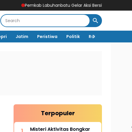
kab Labuhanbatu Gelar Aksi Bersih-Bersih Sambut HUT Ke-81 K
epri
Jatim
Peristiwa
Politik
Religi
TNI Polri
Terpopuler
Misteri Aktivitas Bongkar