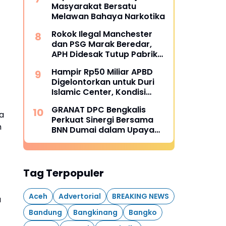
Masyarakat Bersatu
Melawan Bahaya Narkotika
Rokok Ilegal Manchester
dan PSG Marak Beredar,
APH Didesak Tutup Pabrik
dan Tindak Mafia
Hampir Rp50 Miliar APBD
Penyelundup
Digelontorkan untuk Duri
Islamic Center, Kondisi
Lapangan Jadi Sorotan
GRANAT DPC Bengkalis
Publik.
a
Perkuat Sinergi Bersama
m
BNN Dumai dalam Upaya
Pencegahan Narkotika
Tag Terpopuler
Aceh
Advertorial
BREAKING NEWS
a
Bandung
Bangkinang
Bangko