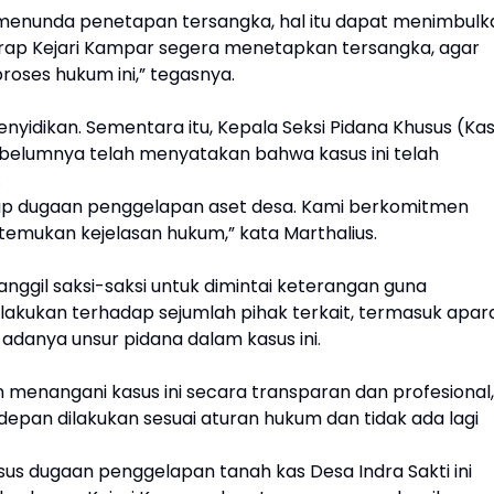
 menunda penetapan tersangka, hal itu dapat menimbulk
harap Kejari Kampar segera menetapkan tersangka, agar
roses hukum ini,” tegasnya.
nyidikan. Sementara itu, Kepala Seksi Pidana Khusus (Kas
 sebelumnya telah menyatakan bahwa kasus ini telah
.
adap dugaan penggelapan aset desa. Kami berkomitmen
itemukan kejelasan hukum,” kata Marthalius.
ggil saksi-saksi untuk dimintai keterangan guna
lakukan terhadap sejumlah pihak terkait, termasuk apar
 adanya unsur pidana dalam kasus ini.
 menangani kasus ini secara transparan dan profesional,
epan dilakukan sesuai aturan hukum dan tidak ada lagi
us dugaan penggelapan tanah kas Desa Indra Sakti ini