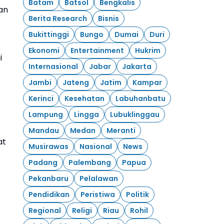
Batam
Batsol
Bengkalis
an
Berita Research
Bisnis
Bukittinggi
Bungo
Dumai
Duri
Ekonomi
Entertainment
Hukrim
i
Internasional
Jabar
Jakarta
Jambi
Jateng
Jatim
Kampar
Kerinci
Kesehatan
Labuhanbatu
Lampung
Lingga
Lubuklinggau
Mandau
Medan
Meranti
at
Musirawas
Nasional
News
Padang
Palembang
Papua
Pekanbaru
Pelalawan
Pendidikan
Peristiwa
Politik
Regional
Religi
Riau
Rohil