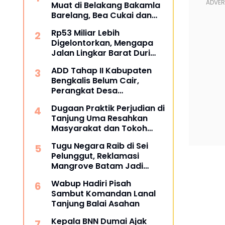
Muat di Belakang Bakamla
Barelang, Bea Cukai dan
APH Didesak Lakukan
Rp53 Miliar Lebih
Penindakan
Digelontorkan, Mengapa
Jalan Lingkar Barat Duri
Masih Menyisakan Tanda
ADD Tahap II Kabupaten
Tanya?
Bengkalis Belum Cair,
Perangkat Desa
Pertanyakan Kepastian
Dugaan Praktik Perjudian di
Penyaluran
Tanjung Uma Resahkan
Masyarakat dan Tokoh
Kota Batam
Tugu Negara Raib di Sei
Pelunggut, Reklamasi
Mangrove Batam Jadi
Sorotan
Wabup Hadiri Pisah
Sambut Komandan Lanal
Tanjung Balai Asahan
Kepala BNN Dumai Ajak