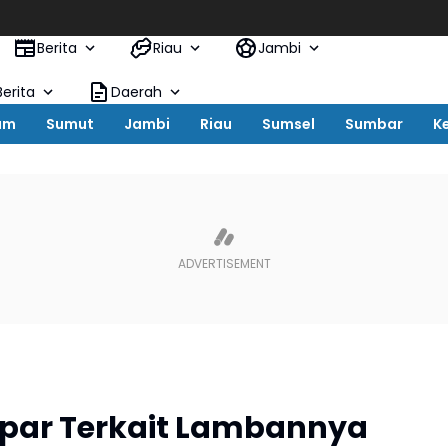
Pem
Berita
Riau
Jambi
erita
Daerah
um
Sumut
Jambi
Riau
Sumsel
Sumbar
K
ampar Terkait Lambannya