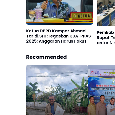
Ketua DPRD Kampar Ahmad
Pemkab 
Taridi.SHI :Tegaskan KUA-PPAS
Rapat T
2025: Anggaran Harus Fokus
antar N
pada Rakyat
Airtiris
Recommended