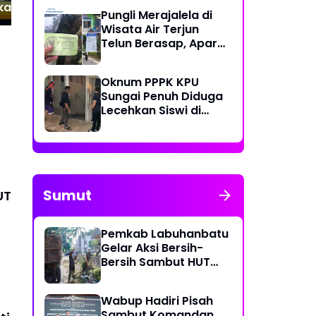
kan KUA-PPAS
Pungli Merajalela di
Anggaran Harus
Wisata Air Terjun
pada Rakyat
Telun Berasap, Aparat
Diminta Bertindak
Tegas
Oknum PPPK KPU
Sungai Penuh Diduga
Lecehkan Siswi di
Bawah Umur, Polisi
Lakukan Olah TKP
Sumut
UT
Pemkab Labuhanbatu
Gelar Aksi Bersih-
Bersih Sambut HUT
Ke-81 Kemerdekaan RI
Wabup Hadiri Pisah
Sambut Komandan