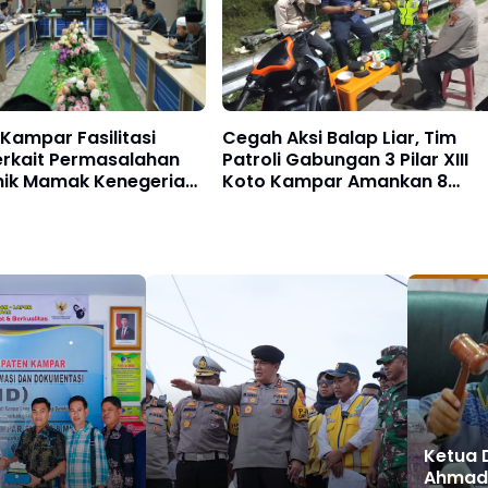
Kampar Fasilitasi
Cegah Aksi Balap Liar, Tim
erkait Permasalahan
Patroli Gabungan 3 Pilar XIII
inik Mamak Kenegerian
Koto Kampar Amankan 8
Motor
Ketua
Ahmad 