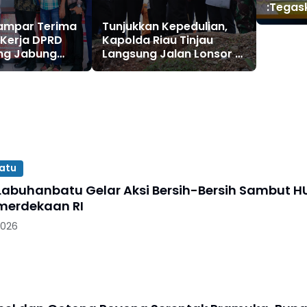
:Tegas
2025: 
ampar Terima
Tunjukkan Kepedulian,
Fokus 
Kerja DPRD
Kapolda Riau Tinjau
ung Jabung
Langsung Jalan Lonsor di
ait
Tanjung Alai
an
n Informasi
atu
abuhanbatu Gelar Aksi Bersih-Bersih Sambut H
merdekaan RI
2026