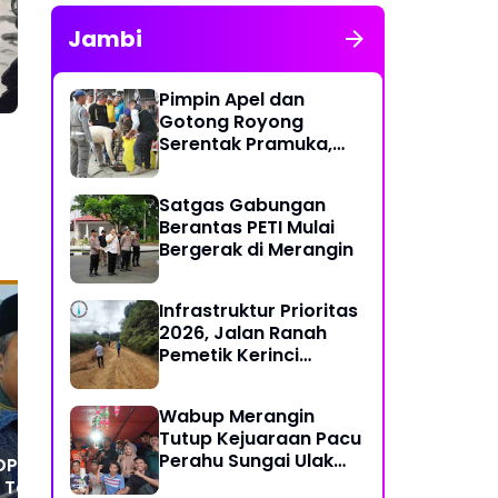
Jambi
Pimpin Apel dan
Gotong Royong
Serentak Pramuka,
Bupati Anwar Sadat
Ajak Generasi Muda
Satgas Gabungan
Wujudkan Dasa
Berantas PETI Mulai
Darma Melalui Aksi
Bergerak di Merangin
Nyata Peduli
Lingkungan
Infrastruktur Prioritas
2026, Jalan Ranah
Pemetik Kerinci
Segera Diperbaiki
Transformasi Digital
Ceg
Bapenda Kampar, Bayar
Tim
Wabup Merangin
Pajak Jadi Lebih Praktis
Pil
Tutup Kejuaraan Pacu
dan Transparan
Am
Perahu Sungai Ulak
 DPRD Kampar
2026
Taridi.SHI