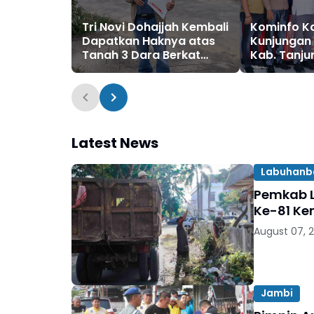
Tri Novi Dohajjah Kembali
Kominfo K
Dapatkan Haknya atas
Kunjungan 
Tanah 3 Dara Berkat
Kab. Tanj
Upaya Hukum bersama
Timur Terk
Kantor Hukum ETOS
Pelaksana
Keterbukaa
Publik.
Latest News
Labuhanb
Pemkab L
Ke-81 Ke
August 07, 
Jambi