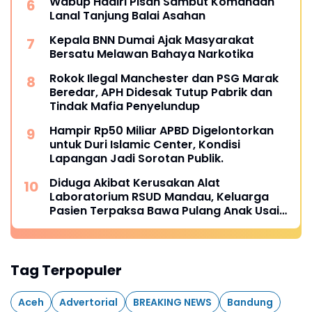
Wabup Hadiri Pisah Sambut Komandan
Lanal Tanjung Balai Asahan
Kepala BNN Dumai Ajak Masyarakat
Bersatu Melawan Bahaya Narkotika
Rokok Ilegal Manchester dan PSG Marak
Beredar, APH Didesak Tutup Pabrik dan
Tindak Mafia Penyelundup
Hampir Rp50 Miliar APBD Digelontorkan
untuk Duri Islamic Center, Kondisi
Lapangan Jadi Sorotan Publik.
Diduga Akibat Kerusakan Alat
Laboratorium RSUD Mandau, Keluarga
Pasien Terpaksa Bawa Pulang Anak Usai
Operasi di RS Thursina, Meski
Membutuhkan Transfusi Darah
Tag Terpopuler
Aceh
Advertorial
BREAKING NEWS
Bandung