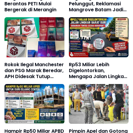
Berantas PETI Mulai
Pelunggut, Reklamasi
Bergerak di Merangin
Mangrove Batam Jadi
Sorotan
Rokok Ilegal Manchester
Rp53 Miliar Lebih
dan PSG Marak Beredar,
Digelontorkan,
APH Didesak Tutup
Mengapa Jalan Lingkar
Pabrik dan Tindak Mafia
Barat Duri Masih
Penyelundup
Menyisakan Tanda
Tanya?
Hampir Rp50 Miliar APBD
Pimpin Apel dan Gotong