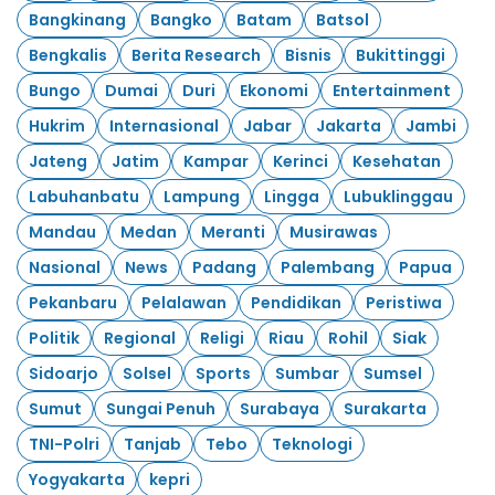
Bangkinang
Bangko
Batam
Batsol
Bengkalis
Berita Research
Bisnis
Bukittinggi
Bungo
Dumai
Duri
Ekonomi
Entertainment
Hukrim
Internasional
Jabar
Jakarta
Jambi
Jateng
Jatim
Kampar
Kerinci
Kesehatan
Labuhanbatu
Lampung
Lingga
Lubuklinggau
Mandau
Medan
Meranti
Musirawas
Nasional
News
Padang
Palembang
Papua
Pekanbaru
Pelalawan
Pendidikan
Peristiwa
Politik
Regional
Religi
Riau
Rohil
Siak
Sidoarjo
Solsel
Sports
Sumbar
Sumsel
Sumut
Sungai Penuh
Surabaya
Surakarta
TNI-Polri
Tanjab
Tebo
Teknologi
Yogyakarta
kepri