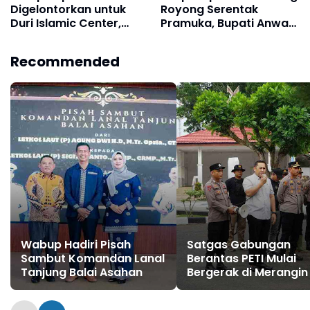
Digelontorkan untuk
Royong Serentak
Duri Islamic Center,
Pramuka, Bupati Anwar
Kondisi Lapangan Jadi
Sadat Ajak Generasi
Sorotan Publik.
Muda Wujudkan Dasa
Recommended
Darma Melalui Aksi
Nyata Peduli Lingkungan
Wabup Hadiri Pisah
Satgas Gabungan
Sambut Komandan Lanal
Berantas PETI Mulai
Tanjung Balai Asahan
Bergerak di Merangin