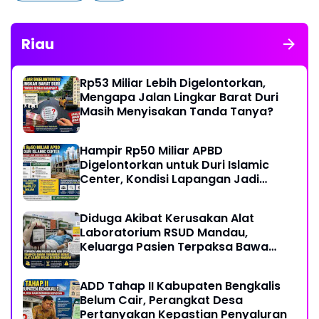
Riau
Rp53 Miliar Lebih Digelontorkan,
Mengapa Jalan Lingkar Barat Duri
Masih Menyisakan Tanda Tanya?
Hampir Rp50 Miliar APBD
Digelontorkan untuk Duri Islamic
Center, Kondisi Lapangan Jadi
Sorotan Publik.
Diduga Akibat Kerusakan Alat
Laboratorium RSUD Mandau,
Keluarga Pasien Terpaksa Bawa
Pulang Anak Usai Operasi di RS
Thursina, Meski Membutuhkan
ADD Tahap II Kabupaten Bengkalis
Transfusi Darah
Belum Cair, Perangkat Desa
Pertanyakan Kepastian Penyaluran