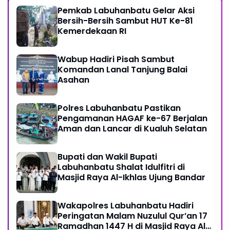
Pemkab Labuhanbatu Gelar Aksi
Bersih-Bersih Sambut HUT Ke-81
Kemerdekaan RI
Wabup Hadiri Pisah Sambut
Komandan Lanal Tanjung Balai
Asahan
Polres Labuhanbatu Pastikan
Pengamanan HAGAF ke-67 Berjalan
Aman dan Lancar di Kualuh Selatan
Bupati dan Wakil Bupati
Labuhanbatu Shalat Idulfitri di
Masjid Raya Al-Ikhlas Ujung Bandar
Wakapolres Labuhanbatu Hadiri
Peringatan Malam Nuzulul Qur’an 17
Ramadhan 1447 H di Masjid Raya Al-