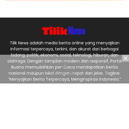
Tilik News adalah media berita online yang menyajikan
informasi terpercaya, terkini, dan akurat dari berbagai
bidang: politik, ekonomi, sosial, teknologi, hiburan, dan
olahraga. Dengan tampilan modern dan responsif, Portal
Buana memudahkan pembaca mendapatkan berita
nasional maupun lokal dengan cepat dan jelas. Tagline:
“Menyajikan Berita Terpercaya, Menginspirasi Indonesia.”
Ikuti Kami
Redaksi
Pedoman Media Siber
Privacy Policy
Kontak Kami