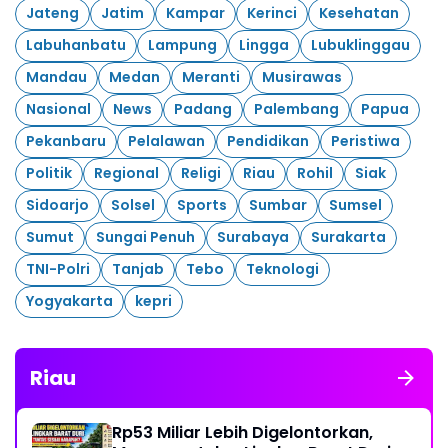
Jateng
Jatim
Kampar
Kerinci
Kesehatan
Labuhanbatu
Lampung
Lingga
Lubuklinggau
Mandau
Medan
Meranti
Musirawas
Nasional
News
Padang
Palembang
Papua
Pekanbaru
Pelalawan
Pendidikan
Peristiwa
Politik
Regional
Religi
Riau
Rohil
Siak
Sidoarjo
Solsel
Sports
Sumbar
Sumsel
Sumut
Sungai Penuh
Surabaya
Surakarta
TNI-Polri
Tanjab
Tebo
Teknologi
Yogyakarta
kepri
Riau
Rp53 Miliar Lebih Digelontorkan,