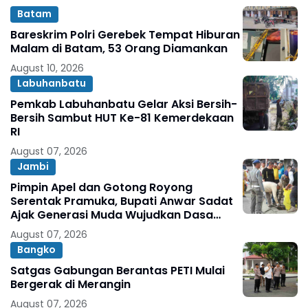
Batam
Bareskrim Polri Gerebek Tempat Hiburan
Malam di Batam, 53 Orang Diamankan
August 10, 2026
Labuhanbatu
Pemkab Labuhanbatu Gelar Aksi Bersih-
Bersih Sambut HUT Ke-81 Kemerdekaan
RI
August 07, 2026
Jambi
Pimpin Apel dan Gotong Royong
Serentak Pramuka, Bupati Anwar Sadat
Ajak Generasi Muda Wujudkan Dasa
Darma Melalui Aksi Nyata Peduli
August 07, 2026
Lingkungan
Bangko
Satgas Gabungan Berantas PETI Mulai
Bergerak di Merangin
August 07, 2026