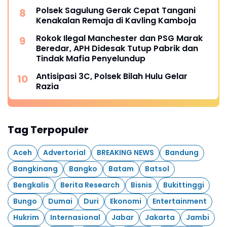
Polsek Sagulung Gerak Cepat Tangani
Kenakalan Remaja di Kavling Kamboja
Rokok Ilegal Manchester dan PSG Marak
Beredar, APH Didesak Tutup Pabrik dan
Tindak Mafia Penyelundup
Antisipasi 3C, Polsek Bilah Hulu Gelar
Razia
Tag Terpopuler
Aceh
Advertorial
BREAKING NEWS
Bandung
Bangkinang
Bangko
Batam
Batsol
Bengkalis
Berita Research
Bisnis
Bukittinggi
Bungo
Dumai
Duri
Ekonomi
Entertainment
Hukrim
Internasional
Jabar
Jakarta
Jambi