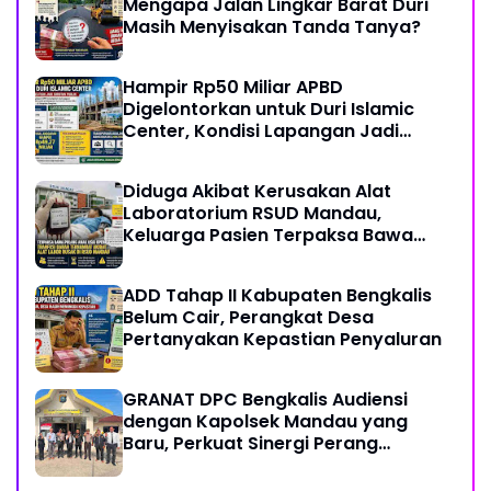
Mengapa Jalan Lingkar Barat Duri
Masih Menyisakan Tanda Tanya?
Hampir Rp50 Miliar APBD
Digelontorkan untuk Duri Islamic
Center, Kondisi Lapangan Jadi
Sorotan Publik.
Diduga Akibat Kerusakan Alat
Laboratorium RSUD Mandau,
Keluarga Pasien Terpaksa Bawa
Pulang Anak Usai Operasi di RS
Thursina, Meski Membutuhkan
ADD Tahap II Kabupaten Bengkalis
Transfusi Darah
Belum Cair, Perangkat Desa
Pertanyakan Kepastian Penyaluran
GRANAT DPC Bengkalis Audiensi
dengan Kapolsek Mandau yang
Baru, Perkuat Sinergi Perang
Melawan Narkotika