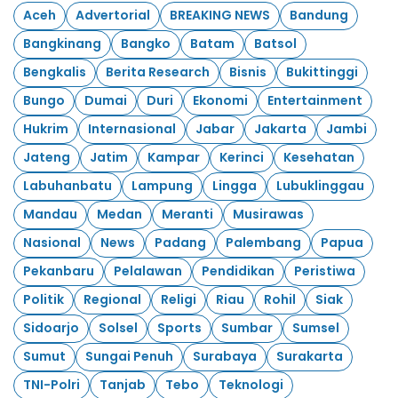
Aceh
Advertorial
BREAKING NEWS
Bandung
Bangkinang
Bangko
Batam
Batsol
Bengkalis
Berita Research
Bisnis
Bukittinggi
Bungo
Dumai
Duri
Ekonomi
Entertainment
Hukrim
Internasional
Jabar
Jakarta
Jambi
Jateng
Jatim
Kampar
Kerinci
Kesehatan
Labuhanbatu
Lampung
Lingga
Lubuklinggau
Mandau
Medan
Meranti
Musirawas
Nasional
News
Padang
Palembang
Papua
Pekanbaru
Pelalawan
Pendidikan
Peristiwa
Politik
Regional
Religi
Riau
Rohil
Siak
Sidoarjo
Solsel
Sports
Sumbar
Sumsel
Sumut
Sungai Penuh
Surabaya
Surakarta
TNI-Polri
Tanjab
Tebo
Teknologi