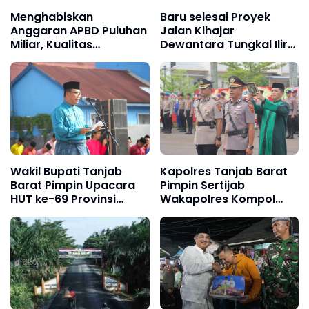
Menghabiskan
Baru selesai Proyek
Anggaran APBD Puluhan
Jalan Kihajar
Miliar, Kualitas
Dewantara Tungkal Ilir
Peningkatan Jalan Seko
Dikeluhkan Warga,
Jadi Sorotan Warga
Kualitas Dipertanyakan
Wakil Bupati Tanjab
Kapolres Tanjab Barat
Barat Pimpin Upacara
Pimpin Sertijab
HUT ke-69 Provinsi
Wakapolres Kompol
Jambi Tahun 2026
Andi Musahar Resmi
Menjabat.