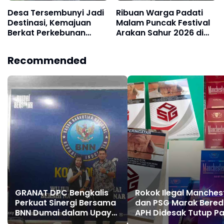
Desa Tersembunyi Jadi
Ribuan Warga Padati
Destinasi, Kemajuan
Malam Puncak Festival
Berkat Perkebunan
Arakan Sahur 2026 di
karna di nahkodai oleh
Tanjab Barat
pemimpin yang
Recommended
berkwalitas
GRANAT DPC Bengkalis
Rokok Ilegal Manches
Perkuat Sinergi Bersama
dan PSG Marak Bered
BNN Dumai dalam Upaya
APH Didesak Tutup Pa
Pencegahan Narkotika
dan Tindak Mafia