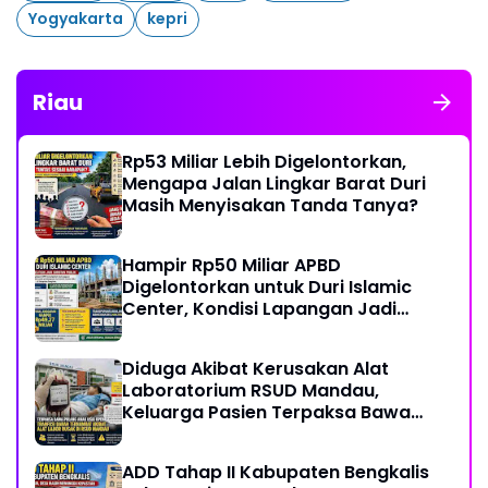
Yogyakarta
kepri
Riau
Rp53 Miliar Lebih Digelontorkan,
Mengapa Jalan Lingkar Barat Duri
Masih Menyisakan Tanda Tanya?
Hampir Rp50 Miliar APBD
Digelontorkan untuk Duri Islamic
Center, Kondisi Lapangan Jadi
Sorotan Publik.
Diduga Akibat Kerusakan Alat
Laboratorium RSUD Mandau,
Keluarga Pasien Terpaksa Bawa
Pulang Anak Usai Operasi di RS
Thursina, Meski Membutuhkan
ADD Tahap II Kabupaten Bengkalis
Transfusi Darah