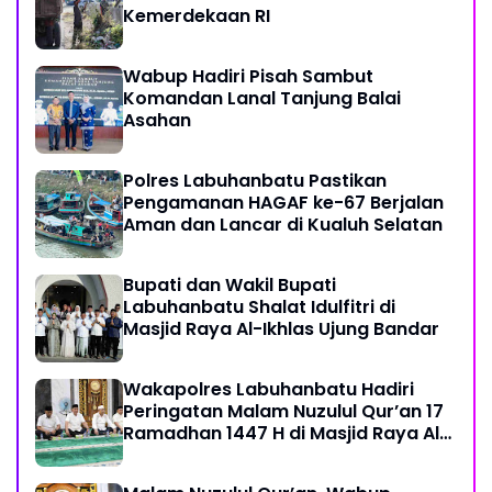
Kemerdekaan RI
Wabup Hadiri Pisah Sambut
Komandan Lanal Tanjung Balai
Asahan
Polres Labuhanbatu Pastikan
Pengamanan HAGAF ke-67 Berjalan
Aman dan Lancar di Kualuh Selatan
Bupati dan Wakil Bupati
Labuhanbatu Shalat Idulfitri di
Masjid Raya Al-Ikhlas Ujung Bandar
Wakapolres Labuhanbatu Hadiri
Peringatan Malam Nuzulul Qur’an 17
Ramadhan 1447 H di Masjid Raya Al-
Ikhlas