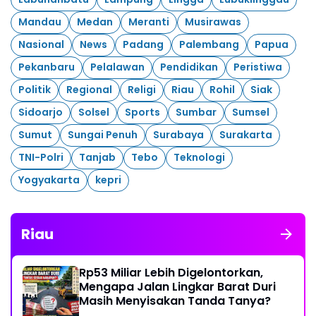
Mandau
Medan
Meranti
Musirawas
Nasional
News
Padang
Palembang
Papua
Pekanbaru
Pelalawan
Pendidikan
Peristiwa
Politik
Regional
Religi
Riau
Rohil
Siak
Sidoarjo
Solsel
Sports
Sumbar
Sumsel
Sumut
Sungai Penuh
Surabaya
Surakarta
TNI-Polri
Tanjab
Tebo
Teknologi
Yogyakarta
kepri
Riau
Rp53 Miliar Lebih Digelontorkan,
Mengapa Jalan Lingkar Barat Duri
Masih Menyisakan Tanda Tanya?