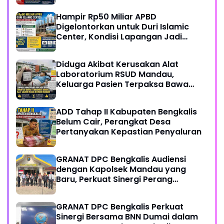
Hampir Rp50 Miliar APBD
Digelontorkan untuk Duri Islamic
Center, Kondisi Lapangan Jadi
Sorotan Publik.
Diduga Akibat Kerusakan Alat
Laboratorium RSUD Mandau,
Keluarga Pasien Terpaksa Bawa
Pulang Anak Usai Operasi di RS
Thursina, Meski Membutuhkan
ADD Tahap II Kabupaten Bengkalis
Transfusi Darah
Belum Cair, Perangkat Desa
Pertanyakan Kepastian Penyaluran
GRANAT DPC Bengkalis Audiensi
dengan Kapolsek Mandau yang
Baru, Perkuat Sinergi Perang
Melawan Narkotika
GRANAT DPC Bengkalis Perkuat
Sinergi Bersama BNN Dumai dalam