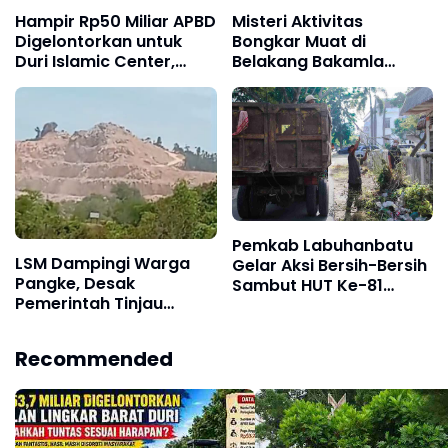
Hampir Rp50 Miliar APBD
Misteri Aktivitas
Digelontorkan untuk
Bongkar Muat di
Duri Islamic Center,
Belakang Bakamla
Kondisi Lapangan Jadi
Barelang, Bea Cukai dan
Sorotan Publik.
APH Didesak Lakukan
Penindakan
Pemkab Labuhanbatu
LSM Dampingi Warga
Gelar Aksi Bersih-Bersih
Pangke, Desak
Sambut HUT Ke-81
Pemerintah Tinjau
Kemerdekaan RI
Operasional PT Pacific
Granitama dan PT Bukit
Recommended
Alam Persada