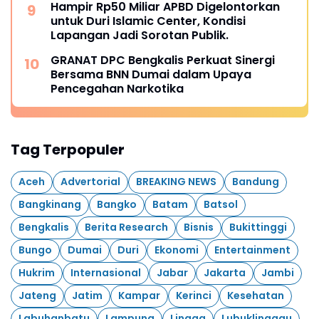
Hampir Rp50 Miliar APBD Digelontorkan
untuk Duri Islamic Center, Kondisi
Lapangan Jadi Sorotan Publik.
GRANAT DPC Bengkalis Perkuat Sinergi
Bersama BNN Dumai dalam Upaya
Pencegahan Narkotika
Tag Terpopuler
Aceh
Advertorial
BREAKING NEWS
Bandung
Bangkinang
Bangko
Batam
Batsol
Bengkalis
Berita Research
Bisnis
Bukittinggi
Bungo
Dumai
Duri
Ekonomi
Entertainment
Hukrim
Internasional
Jabar
Jakarta
Jambi
Jateng
Jatim
Kampar
Kerinci
Kesehatan
Labuhanbatu
Lampung
Lingga
Lubuklinggau