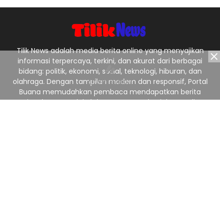
Tilik News adalah media berita online yang menyajikan
informasi terpercaya, terkini, dan akurat dari berbagai
bidang: politik, ekonomi, sosial, teknologi, hiburan, dan
olahraga. Dengan tampilan modern dan responsif, Portal
Buana memudahkan pembaca mendapatkan berita
nasional maupun lokal dengan cepat dan jelas. Tagline:
“Menyajikan Berita Terpercaya, Menginspirasi Indonesia.”
Ikuti Kami
Redaksi
Pedoman Media Siber
Privacy Policy
Kontak Kami