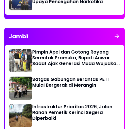
Upaya Pencegahan Narkotika
Jambi
Pimpin Apel dan Gotong Royong
Serentak Pramuka, Bupati Anwar
Sadat Ajak Generasi Muda Wujudkan
Dasa Darma Melalui Aksi Nyata
Peduli Lingkungan
Satgas Gabungan Berantas PETI
Mulai Bergerak di Merangin
Infrastruktur Prioritas 2026, Jalan
Ranah Pemetik Kerinci Segera
Diperbaiki