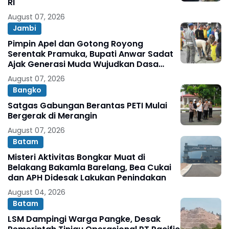
RI
August 07, 2026
Jambi
Pimpin Apel dan Gotong Royong
Serentak Pramuka, Bupati Anwar Sadat
Ajak Generasi Muda Wujudkan Dasa
Darma Melalui Aksi Nyata Peduli
August 07, 2026
Lingkungan
Bangko
Satgas Gabungan Berantas PETI Mulai
Bergerak di Merangin
August 07, 2026
Batam
Misteri Aktivitas Bongkar Muat di
Belakang Bakamla Barelang, Bea Cukai
dan APH Didesak Lakukan Penindakan
August 04, 2026
Batam
LSM Dampingi Warga Pangke, Desak