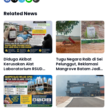
Related News
Diduga Akibat
Tugu Negara Raib di Sei
Kerusakan Alat
Pelunggut, Reklamasi
Laboratorium RSUD
Mangrove Batam Jadi
Mandau, Keluarga
Sorotan
Pasien Terpaksa Bawa
Pulang Anak Usai
Operasi di RS Thursina,
Meski Membutuhkan
Transfusi Darah