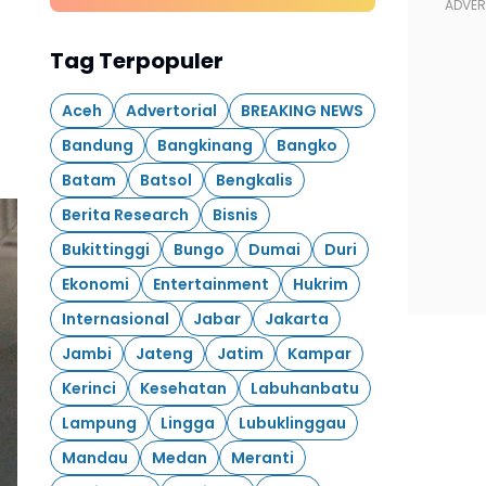
Tag Terpopuler
Aceh
Advertorial
BREAKING NEWS
Bandung
Bangkinang
Bangko
Batam
Batsol
Bengkalis
Berita Research
Bisnis
Bukittinggi
Bungo
Dumai
Duri
Ekonomi
Entertainment
Hukrim
Internasional
Jabar
Jakarta
Jambi
Jateng
Jatim
Kampar
Kerinci
Kesehatan
Labuhanbatu
Lampung
Lingga
Lubuklinggau
Mandau
Medan
Meranti