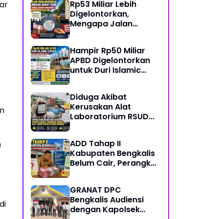
Rp53 Miliar Lebih
sar
Digelontorkan,
Mengapa Jalan
Lingkar Barat Duri
Masih Menyisakan
Hampir Rp50 Miliar
Tanda Tanya?
APBD Digelontorkan
untuk Duri Islamic
Center, Kondisi
Lapangan Jadi
Diduga Akibat
Sorotan Publik.
Kerusakan Alat
am
Laboratorium RSUD
Mandau, Keluarga
Pasien Terpaksa Bawa
ADD Tahap II
)
Pulang Anak Usai
Kabupaten Bengkalis
Operasi di RS
Belum Cair, Perangkat
Thursina, Meski
Desa Pertanyakan
Membutuhkan
Kepastian Penyaluran
Transfusi Darah
GRANAT DPC
Bengkalis Audiensi
di
dengan Kapolsek