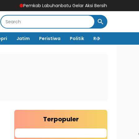
ab Labuhanbatu Gelar Aksi Bersih-Bersih Sambut HUT Ke-81 Ke
epri
Jatim
Peristiwa
Politik
Religi
TNI Polri
Terpopuler