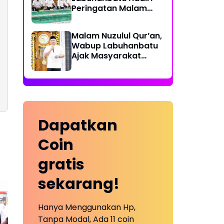
Peringatan Malam
Nuzulul Qur’an 17
Ramadhan 1447 H di
Malam Nuzulul Qur’an,
Masjid Raya Al-Ikhlas
Wabup Labuhanbatu
Ajak Masyarakat
Alihkan Gadget ke
Mushaf
Dapatkan
Coin
gratis
sekarang!
Hanya Menggunakan Hp,
Tanpa Modal, Ada 11 coin