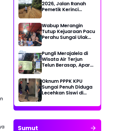
2026, Jalan Ranah
Pemetik Kerinci
Segera Diperbaiki
Wabup Merangin
Tutup Kejuaraan Pacu
Perahu Sungai Ulak
2026
Pungli Merajalela di
Wisata Air Terjun
Telun Berasap, Aparat
Diminta Bertindak
Tegas
Oknum PPPK KPU
Sungai Penuh Diduga
Lecehkan Siswi di
an
Bawah Umur, Polisi
Lakukan Olah TKP
ya
Sumut