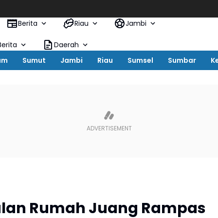
Pemk
Berita
Riau
Jambi
erita
Daerah
um
Sumut
Jambi
Riau
Sumsel
Sumbar
K
pulan Rumah Juang Rampas