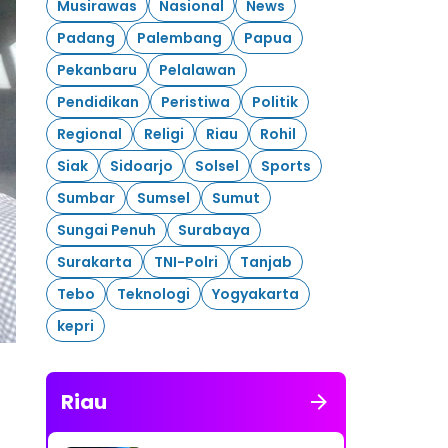
Musirawas
Nasional
News
Padang
Palembang
Papua
Pekanbaru
Pelalawan
Pendidikan
Peristiwa
Politik
Regional
Religi
Riau
Rohil
Siak
Sidoarjo
Solsel
Sports
Sumbar
Sumsel
Sumut
Sungai Penuh
Surabaya
Surakarta
TNI-Polri
Tanjab
Tebo
Teknologi
Yogyakarta
kepri
Riau