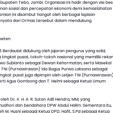
bupaten Tebo, Jambi. Organisasi ini hadir dengan visi be
nan sosial dan percepatan ekonomi demi kemaslahatan
mian ini disambut hangat oleh berbagai lapisan
 nyata dari Ormas tersebut dalam mendukung
peten
erdaulat didukung oleh jajaran pengurus yang solid,
a tingkat pusat, tokoh-tokoh nasional yang memiliki rek
Prabowo Subianto sebagai Dewan Kehormatan, serta Masekal
 TNI (Purnawirawan) Ida Bagus Purwa Laksana sebagai
ngkat pusat juga dipimpin oleh Letjen TNI (Purnawirawan
perti Agus Gombong dan T. Helmi sebagai Ketua Umum
eh Dr. Ir. H. A. R. Sutan Adil Hendra, MM, yang
hudhori dan bendahara DPW Abdul Halim. Sementara itu, 
 M. Husni sebagai Ketua DPD, Hafit, S.Pd sebagai Ketua