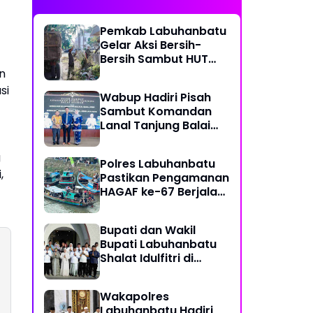
Pemkab Labuhanbatu
Gelar Aksi Bersih-
Bersih Sambut HUT
Ke-81 Kemerdekaan RI
n
si
Wabup Hadiri Pisah
Sambut Komandan
Lanal Tanjung Balai
Asahan
g
Polres Labuhanbatu
,
Pastikan Pengamanan
HAGAF ke-67 Berjalan
Aman dan Lancar di
Kualuh Selatan
Bupati dan Wakil
Bupati Labuhanbatu
Shalat Idulfitri di
Masjid Raya Al-Ikhlas
Ujung Bandar
Wakapolres
Labuhanbatu Hadiri