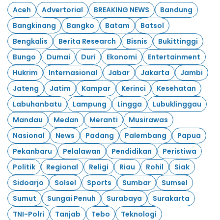
Aceh
Advertorial
BREAKING NEWS
Bandung
Bangkinang
Bangko
Batam
Batsol
Bengkalis
Berita Research
Bisnis
Bukittinggi
Bungo
Dumai
Duri
Ekonomi
Entertainment
Hukrim
Internasional
Jabar
Jakarta
Jambi
Jateng
Jatim
Kampar
Kerinci
Kesehatan
Labuhanbatu
Lampung
Lingga
Lubuklinggau
Mandau
Medan
Meranti
Musirawas
Nasional
News
Padang
Palembang
Papua
Pekanbaru
Pelalawan
Pendidikan
Peristiwa
Politik
Regional
Religi
Riau
Rohil
Siak
Sidoarjo
Solsel
Sports
Sumbar
Sumsel
Sumut
Sungai Penuh
Surabaya
Surakarta
TNI-Polri
Tanjab
Tebo
Teknologi