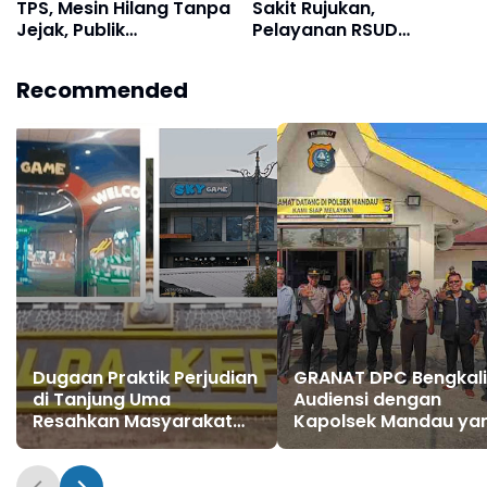
TPS, Mesin Hilang Tanpa
Sakit Rujukan,
Jejak, Publik
Pelayanan RSUD
Pertanyakan
Mandau Kembali
Pengawasan
Dikeluhkan Warga
Recommended
Dugaan Praktik Perjudian
GRANAT DPC Bengkali
di Tanjung Uma
Audiensi dengan
Resahkan Masyarakat
Kapolsek Mandau ya
dan Tokoh Kota Batam
Baru, Perkuat Sinergi
Perang Melawan
Narkotika