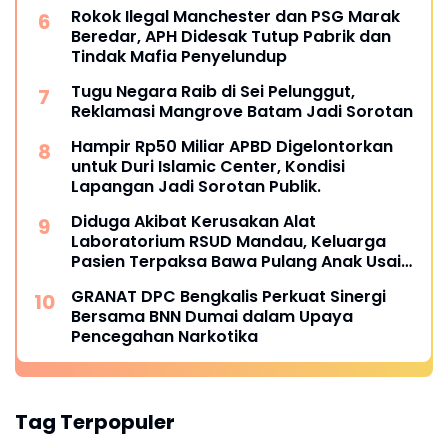
Rokok Ilegal Manchester dan PSG Marak
Beredar, APH Didesak Tutup Pabrik dan
Tindak Mafia Penyelundup
Tugu Negara Raib di Sei Pelunggut,
Reklamasi Mangrove Batam Jadi Sorotan
Hampir Rp50 Miliar APBD Digelontorkan
untuk Duri Islamic Center, Kondisi
Lapangan Jadi Sorotan Publik.
Diduga Akibat Kerusakan Alat
Laboratorium RSUD Mandau, Keluarga
Pasien Terpaksa Bawa Pulang Anak Usai
Operasi di RS Thursina, Meski
GRANAT DPC Bengkalis Perkuat Sinergi
Membutuhkan Transfusi Darah
Bersama BNN Dumai dalam Upaya
Pencegahan Narkotika
Tag Terpopuler