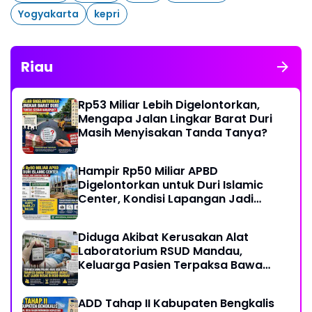
Yogyakarta
kepri
Riau
Rp53 Miliar Lebih Digelontorkan,
Mengapa Jalan Lingkar Barat Duri
Masih Menyisakan Tanda Tanya?
Hampir Rp50 Miliar APBD
Digelontorkan untuk Duri Islamic
Center, Kondisi Lapangan Jadi
Sorotan Publik.
Diduga Akibat Kerusakan Alat
Laboratorium RSUD Mandau,
Keluarga Pasien Terpaksa Bawa
Pulang Anak Usai Operasi di RS
Thursina, Meski Membutuhkan
ADD Tahap II Kabupaten Bengkalis
Transfusi Darah