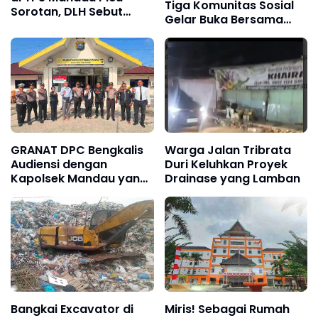
Tiga Komunitas Sosial
Sorotan, DLH Sebut
Gelar Buka Bersama
Mesin Dibongkar, Publik
Dadakan demi Perkuat
Minta Transparansi
Kolaborasi Relawan
GRANAT DPC Bengkalis
Warga Jalan Tribrata
Audiensi dengan
Duri Keluhkan Proyek
Kapolsek Mandau yang
Drainase yang Lamban
Baru, Perkuat Sinergi
Perang Melawan
Narkotika
Bangkai Excavator di
Miris! Sebagai Rumah