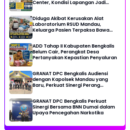
Center, Kondisi Lapangan Jadi
Sorotan Publik.
Diduga Akibat Kerusakan Alat
Laboratorium RSUD Mandau,
Keluarga Pasien Terpaksa Bawa
Pulang Anak Usai Operasi di RS
Thursina, Meski Membutuhkan
ADD Tahap II Kabupaten Bengkalis
Transfusi Darah
Belum Cair, Perangkat Desa
Pertanyakan Kepastian Penyaluran
GRANAT DPC Bengkalis Audiensi
dengan Kapolsek Mandau yang
Baru, Perkuat Sinergi Perang
Melawan Narkotika
GRANAT DPC Bengkalis Perkuat
Sinergi Bersama BNN Dumai dalam
Upaya Pencegahan Narkotika