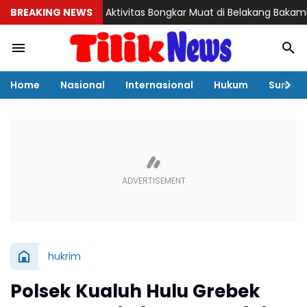
Misteri Aktivitas Bongkar Muat di Belakang Bakamla Barelang
BREAKING NEWS
Home
Nasional
Internasional
Hukum
Sumut
hukrim
Polsek Kualuh Hulu Grebek