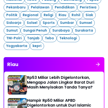
Pekanbaru
Pelalawan
Pendidikan
Peristiwa
Politik
Regional
Religi
Riau
Rohil
Siak
Sidoarjo
Solsel
Sports
Sumbar
Sumsel
Sumut
Sungai Penuh
Surabaya
Surakarta
TNI-Polri
Tanjab
Tebo
Teknologi
Yogyakarta
kepri
Riau
Rp53 Miliar Lebih Digelontorkan,
Mengapa Jalan Lingkar Barat Duri
Masih Menyisakan Tanda Tanya?
Hampir Rp50 Miliar APBD
Digelontorkan untuk Duri Islamic