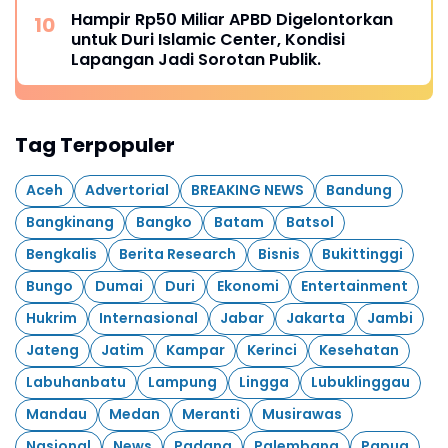
Hampir Rp50 Miliar APBD Digelontorkan
untuk Duri Islamic Center, Kondisi
Lapangan Jadi Sorotan Publik.
Tag Terpopuler
Aceh
Advertorial
BREAKING NEWS
Bandung
Bangkinang
Bangko
Batam
Batsol
Bengkalis
Berita Research
Bisnis
Bukittinggi
Bungo
Dumai
Duri
Ekonomi
Entertainment
Hukrim
Internasional
Jabar
Jakarta
Jambi
Jateng
Jatim
Kampar
Kerinci
Kesehatan
Labuhanbatu
Lampung
Lingga
Lubuklinggau
Mandau
Medan
Meranti
Musirawas
Nasional
News
Padang
Palembang
Papua