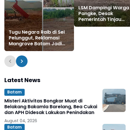
LSM Dampingi Warga
Pangke, Desak
Pemerintah Tinjau
Operasional PT Pacifi
Granitama dan PT Buk
Tugu Negara Raib di Sei
Alam Persada
Pelunggut, Reklamasi
Mangrove Batam Jadi
Sorotan
Latest News
Batam
Misteri Aktivitas Bongkar Muat di
Belakang Bakamla Barelang, Bea Cukai
dan APH Didesak Lakukan Penindakan
August 04, 2026
Batam