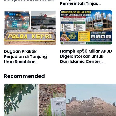
Pemerintah Tinjau
Sorotan
Operasional PT Pacific
Granitama dan PT Bukit
Alam Persada
Hampir Rp50 Miliar APBD
Dugaan Praktik
Digelontorkan untuk
Perjudian di Tanjung
Duri Islamic Center,
Uma Resahkan
Kondisi Lapangan Jadi
Masyarakat dan Tokoh
Sorotan Publik.
Kota Batam
Recommended