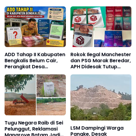
ADD Tahap II Kabupaten
Rokok Ilegal Manchester
Bengkalis Belum Cair,
dan PSG Marak Beredar,
Perangkat Desa
APH Didesak Tutup
Pertanyakan Kepastian
Pabrik dan Tindak Mafia
Penyaluran
Penyelundup
Tugu Negara Raib di Sei
LSM Dampingi Warga
Pelunggut, Reklamasi
Pangke, Desak
Mangrove Batam Jadi