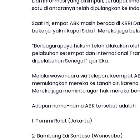
Dari informasi yang dihimpun, terdapat lim
satu di antaranya telah dipulangkan ke Ind
Saat ini, empat ABK masih berada di KBRI D
bekerja, yakni kapal Sidia 1. Mereka juga be
“Berbagai upaya hukum telah dilakukan oleh
pelabuhan setempat dan International Transp
di pelabuhan Senegal,” ujar Eka.
Melalui wawancara via telepon, keempat 
memulangkan mereka ke tanah air, karena m
Mereka juga meminta agar hak mereka berup
Adapun nama-nama ABK tersebut adalah:
1. Tommi Rolot (Jakarta)
2. Bambang Edi Santoso (Wonosobo)