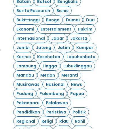
Batam
Batsol
Bengkalis
Berita Research
Bisnis
Bukittinggi
Bungo
Dumai
Duri
Ekonomi
Entertainment
Hukrim
Internasional
Jabar
Jakarta
Jambi
Jateng
Jatim
Kampar
n
Kerinci
Kesehatan
Labuhanbatu
Lampung
Lingga
Lubuklinggau
Mandau
Medan
Meranti
Musirawas
Nasional
News
Padang
Palembang
Papua
Pekanbaru
Pelalawan
Pendidikan
Peristiwa
Politik
Regional
Religi
Riau
Rohil