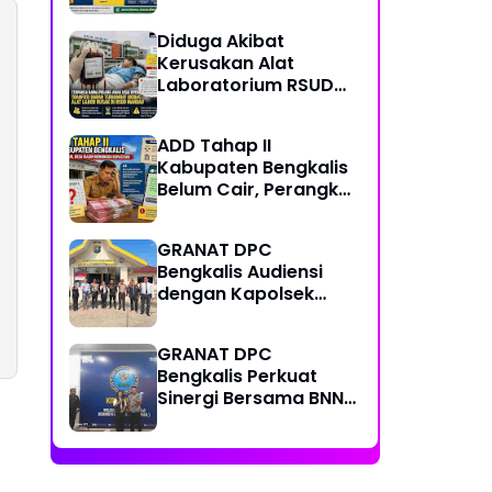
Center, Kondisi
Lapangan Jadi
Diduga Akibat
Sorotan Publik.
Kerusakan Alat
Laboratorium RSUD
Mandau, Keluarga
Pasien Terpaksa Bawa
ADD Tahap II
Pulang Anak Usai
Kabupaten Bengkalis
Operasi di RS
Belum Cair, Perangkat
Thursina, Meski
Desa Pertanyakan
Membutuhkan
Kepastian Penyaluran
Transfusi Darah
GRANAT DPC
Bengkalis Audiensi
dengan Kapolsek
Mandau yang Baru,
Perkuat Sinergi
GRANAT DPC
Perang Melawan
Bengkalis Perkuat
Narkotika
Sinergi Bersama BNN
Dumai dalam Upaya
Pencegahan
Narkotika