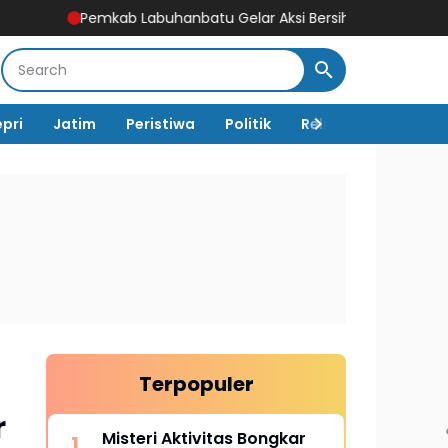
mkab Labuhanbatu Gelar Aksi Bersih-Bersih Sambut HUT Ke-81 
epri
Jatim
Peristiwa
Politik
Religi
TNI Polri
Terpopuler
r
Misteri Aktivitas Bongkar