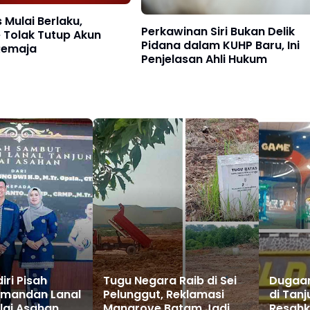
 Mulai Berlaku,
Perkawinan Siri Bukan Delik
 Tolak Tutup Akun
Pidana dalam KUHP Baru, Ini
Remaja
Penjelasan Ahli Hukum
ri Pisah
Tugu Negara Raib di Sei
Dugaan
mandan Lanal
Pelunggut, Reklamasi
di Tan
lai Asahan
Mangrove Batam Jadi
Resahk