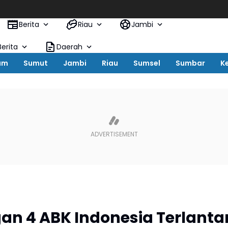
Pe
Berita
Riau
Jambi
erita
Daerah
um
Sumut
Jambi
Riau
Sumsel
Sumbar
K
n 4 ABK Indonesia Terlanta