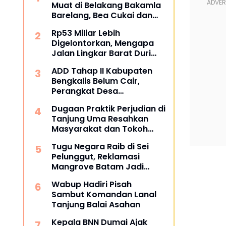
Muat di Belakang Bakamla
Barelang, Bea Cukai dan
APH Didesak Lakukan
Rp53 Miliar Lebih
Penindakan
Digelontorkan, Mengapa
Jalan Lingkar Barat Duri
Masih Menyisakan Tanda
ADD Tahap II Kabupaten
Tanya?
Bengkalis Belum Cair,
Perangkat Desa
Pertanyakan Kepastian
Dugaan Praktik Perjudian di
Penyaluran
Tanjung Uma Resahkan
Masyarakat dan Tokoh
Kota Batam
Tugu Negara Raib di Sei
Pelunggut, Reklamasi
Mangrove Batam Jadi
Sorotan
Wabup Hadiri Pisah
Sambut Komandan Lanal
Tanjung Balai Asahan
Kepala BNN Dumai Ajak