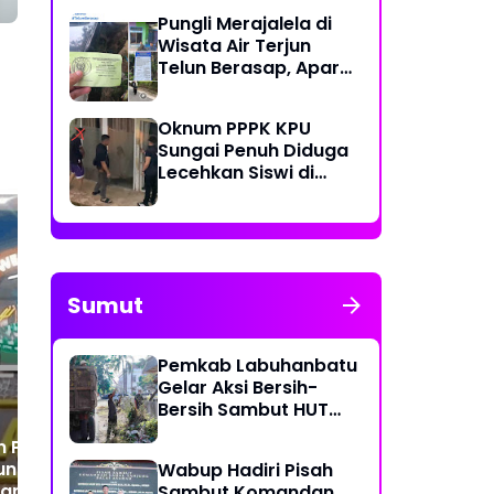
Pungli Merajalela di
Wisata Air Terjun
Telun Berasap, Aparat
Diminta Bertindak
Tegas
Oknum PPPK KPU
Sungai Penuh Diduga
Lecehkan Siswi di
Bawah Umur, Polisi
Lakukan Olah TKP
LSM Dampingi Warga
Pe
Sumut
Pangke, Desak
Gel
Pemerintah Tinjau
Sa
Operasional PT Pacific
Ke
Pemkab Labuhanbatu
Granitama dan PT Bukit
Gelar Aksi Bersih-
Alam Persada
Bersih Sambut HUT
Ke-81 Kemerdekaan RI
 Praktik Perjudian
jung Uma
Wabup Hadiri Pisah
an Masyarakat
Sambut Komandan