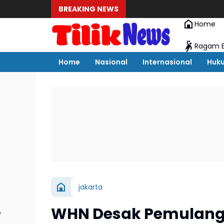
BREAKING NEWS
Home
Ragam B
Home
Nasional
Internasional
Huk
jakarta
WHN Desak Pemulanga