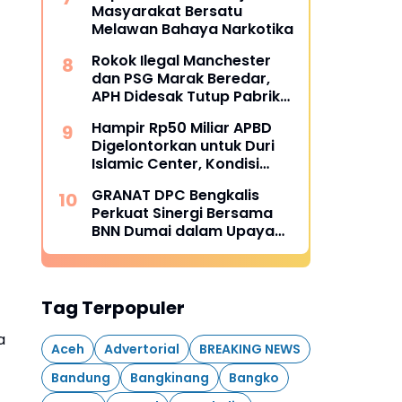
Masyarakat Bersatu
Melawan Bahaya Narkotika
Rokok Ilegal Manchester
dan PSG Marak Beredar,
APH Didesak Tutup Pabrik
dan Tindak Mafia
Hampir Rp50 Miliar APBD
Penyelundup
Digelontorkan untuk Duri
Islamic Center, Kondisi
Lapangan Jadi Sorotan
GRANAT DPC Bengkalis
Publik.
Perkuat Sinergi Bersama
BNN Dumai dalam Upaya
Pencegahan Narkotika
Tag Terpopuler
a
Aceh
Advertorial
BREAKING NEWS
Bandung
Bangkinang
Bangko