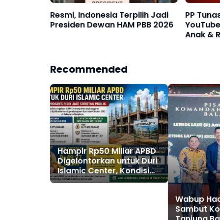
Resmi, Indonesia Terpilih Jadi
PP Tunas
Presiden Dewan HAM PBB 2026
YouTube
Anak & 
Recommended
Hampir Rp50 Miliar APBD
Digelontorkan untuk Duri
Islamic Center, Kondisi
Lapangan Jadi Sorotan
Publik.
Wabup Hadi
Sambut Ko
Tanjung Ba