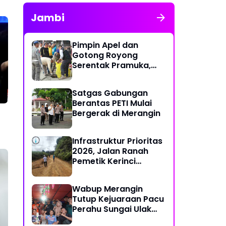
Jambi
Pimpin Apel dan
Gotong Royong
Serentak Pramuka,
Bupati Anwar Sadat
Ajak Generasi Muda
Satgas Gabungan
Wujudkan Dasa
Berantas PETI Mulai
Darma Melalui Aksi
Bergerak di Merangin
Nyata Peduli
Lingkungan
Infrastruktur Prioritas
2026, Jalan Ranah
Pemetik Kerinci
Segera Diperbaiki
Wabup Merangin
Tutup Kejuaraan Pacu
Perahu Sungai Ulak
2026