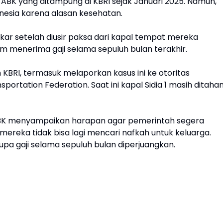
a ABK yang ditampung di KBRI sejak Januari 2025. Namun,
onesia karena alasan kesehatan.
akar setelah diusir paksa dari kapal tempat mereka
lum menerima gaji selama sepuluh bulan terakhir.
 KBRI, termasuk melaporkan kasus ini ke otoritas
ortation Federation. Saat ini kapal Sidia 1 masih ditaha
ABK menyampaikan harapan agar pemerintah segera
ereka tidak bisa lagi mencari nafkah untuk keluarga.
a gaji selama sepuluh bulan diperjuangkan.