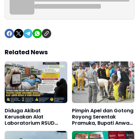
Related News
Diduga Akibat
Pimpin Apel dan Gotong
Kerusakan Alat
Royong Serentak
Laboratorium RSUD
Pramuka, Bupati Anwar
Mandau, Keluarga
Sadat Ajak Generasi
Pasien Terpaksa Bawa
Muda Wujudkan Dasa