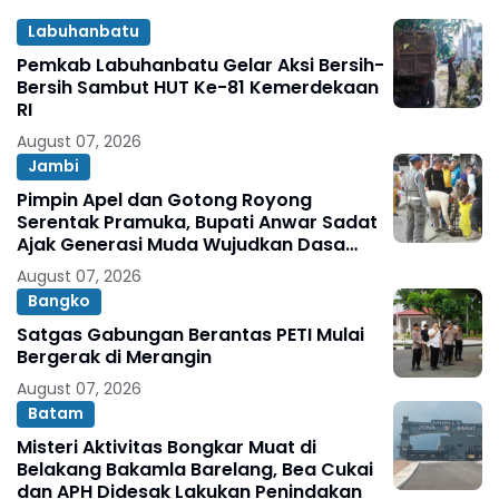
Labuhanbatu
Pemkab Labuhanbatu Gelar Aksi Bersih-
Bersih Sambut HUT Ke-81 Kemerdekaan
RI
August 07, 2026
Jambi
Pimpin Apel dan Gotong Royong
Serentak Pramuka, Bupati Anwar Sadat
Ajak Generasi Muda Wujudkan Dasa
Darma Melalui Aksi Nyata Peduli
August 07, 2026
Lingkungan
Bangko
Satgas Gabungan Berantas PETI Mulai
Bergerak di Merangin
August 07, 2026
Batam
Misteri Aktivitas Bongkar Muat di
Belakang Bakamla Barelang, Bea Cukai
dan APH Didesak Lakukan Penindakan