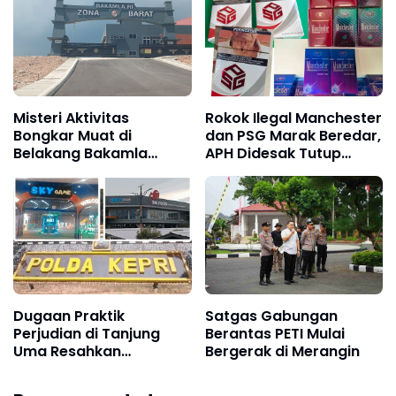
Pulang Anak Usai
Darma Melalui Aksi
Operasi di RS Thursina,
Nyata Peduli Lingkungan
Meski Membutuhkan
Transfusi Darah
Misteri Aktivitas
Rokok Ilegal Manchester
Bongkar Muat di
dan PSG Marak Beredar,
Belakang Bakamla
APH Didesak Tutup
Barelang, Bea Cukai dan
Pabrik dan Tindak Mafia
APH Didesak Lakukan
Penyelundup
Penindakan
Dugaan Praktik
Satgas Gabungan
Perjudian di Tanjung
Berantas PETI Mulai
Uma Resahkan
Bergerak di Merangin
Masyarakat dan Tokoh
Kota Batam