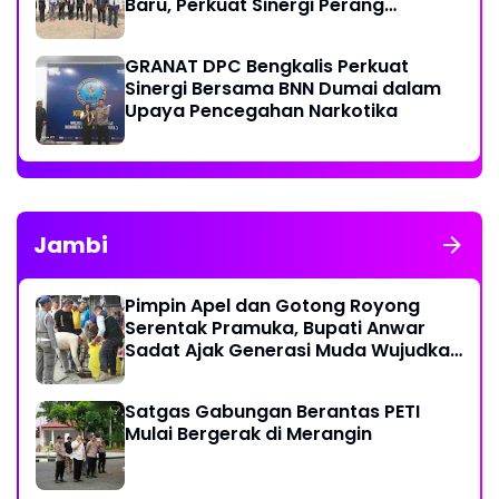
Baru, Perkuat Sinergi Perang
Melawan Narkotika
GRANAT DPC Bengkalis Perkuat
Sinergi Bersama BNN Dumai dalam
Upaya Pencegahan Narkotika
Jambi
Pimpin Apel dan Gotong Royong
Serentak Pramuka, Bupati Anwar
Sadat Ajak Generasi Muda Wujudkan
Dasa Darma Melalui Aksi Nyata
Peduli Lingkungan
Satgas Gabungan Berantas PETI
Mulai Bergerak di Merangin