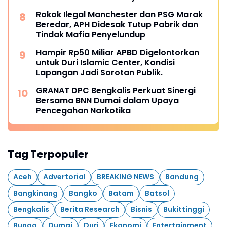
Rokok Ilegal Manchester dan PSG Marak
Beredar, APH Didesak Tutup Pabrik dan
Tindak Mafia Penyelundup
Hampir Rp50 Miliar APBD Digelontorkan
untuk Duri Islamic Center, Kondisi
Lapangan Jadi Sorotan Publik.
GRANAT DPC Bengkalis Perkuat Sinergi
Bersama BNN Dumai dalam Upaya
Pencegahan Narkotika
Tag Terpopuler
Aceh
Advertorial
BREAKING NEWS
Bandung
Bangkinang
Bangko
Batam
Batsol
Bengkalis
Berita Research
Bisnis
Bukittinggi
Bungo
Dumai
Duri
Ekonomi
Entertainment