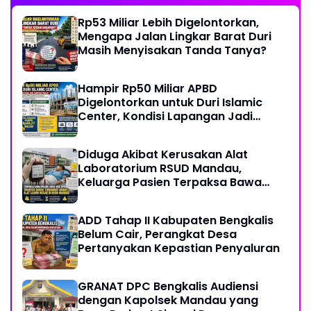
Rp53 Miliar Lebih Digelontorkan,
Mengapa Jalan Lingkar Barat Duri
Masih Menyisakan Tanda Tanya?
Hampir Rp50 Miliar APBD
Digelontorkan untuk Duri Islamic
Center, Kondisi Lapangan Jadi
Sorotan Publik.
Diduga Akibat Kerusakan Alat
Laboratorium RSUD Mandau,
Keluarga Pasien Terpaksa Bawa
Pulang Anak Usai Operasi di RS
Thursina, Meski Membutuhkan
ADD Tahap II Kabupaten Bengkalis
Transfusi Darah
Belum Cair, Perangkat Desa
Pertanyakan Kepastian Penyaluran
GRANAT DPC Bengkalis Audiensi
dengan Kapolsek Mandau yang