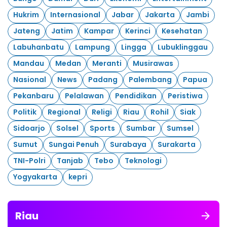
Hukrim
Internasional
Jabar
Jakarta
Jambi
Jateng
Jatim
Kampar
Kerinci
Kesehatan
Labuhanbatu
Lampung
Lingga
Lubuklinggau
Mandau
Medan
Meranti
Musirawas
Nasional
News
Padang
Palembang
Papua
Pekanbaru
Pelalawan
Pendidikan
Peristiwa
Politik
Regional
Religi
Riau
Rohil
Siak
Sidoarjo
Solsel
Sports
Sumbar
Sumsel
Sumut
Sungai Penuh
Surabaya
Surakarta
TNI-Polri
Tanjab
Tebo
Teknologi
Yogyakarta
kepri
Riau