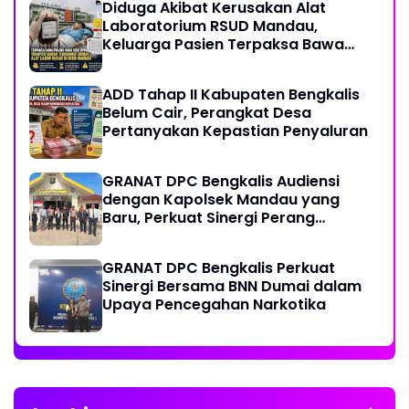
Diduga Akibat Kerusakan Alat
Laboratorium RSUD Mandau,
Keluarga Pasien Terpaksa Bawa
Pulang Anak Usai Operasi di RS
Thursina, Meski Membutuhkan
ADD Tahap II Kabupaten Bengkalis
Transfusi Darah
Belum Cair, Perangkat Desa
Pertanyakan Kepastian Penyaluran
GRANAT DPC Bengkalis Audiensi
dengan Kapolsek Mandau yang
Baru, Perkuat Sinergi Perang
Melawan Narkotika
GRANAT DPC Bengkalis Perkuat
Sinergi Bersama BNN Dumai dalam
Upaya Pencegahan Narkotika