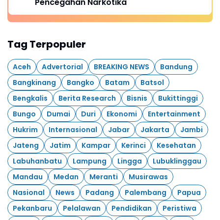
Pencegahan Narkotika
Tag Terpopuler
Aceh
Advertorial
BREAKING NEWS
Bandung
Bangkinang
Bangko
Batam
Batsol
Bengkalis
Berita Research
Bisnis
Bukittinggi
Bungo
Dumai
Duri
Ekonomi
Entertainment
Hukrim
Internasional
Jabar
Jakarta
Jambi
Jateng
Jatim
Kampar
Kerinci
Kesehatan
Labuhanbatu
Lampung
Lingga
Lubuklinggau
Mandau
Medan
Meranti
Musirawas
Nasional
News
Padang
Palembang
Papua
Pekanbaru
Pelalawan
Pendidikan
Peristiwa