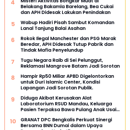
Misteri Aktivitas Bongkar Muat di
Belakang Bakamla Barelang, Bea Cukai
dan APH Didesak Lakukan Penindakan
Wabup Hadiri Pisah Sambut Komandan
Lanal Tanjung Balai Asahan
Rokok Ilegal Manchester dan PSG Marak
Beredar, APH Didesak Tutup Pabrik dan
Tindak Mafia Penyelundup
Tugu Negara Raib di Sei Pelunggut,
Reklamasi Mangrove Batam Jadi Sorotan
Hampir Rp50 Miliar APBD Digelontorkan
untuk Duri Islamic Center, Kondisi
Lapangan Jadi Sorotan Publik.
Diduga Akibat Kerusakan Alat
Laboratorium RSUD Mandau, Keluarga
Pasien Terpaksa Bawa Pulang Anak Usai
Operasi di RS Thursina, Meski
GRANAT DPC Bengkalis Perkuat Sinergi
Membutuhkan Transfusi Darah
Bersama BNN Dumai dalam Upaya