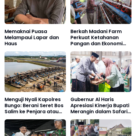
Memaknai Puasa
Berkah Madani Farm
Melampaui Lapar dan
Perkuat Ketahanan
Haus
Pangan dan Ekonomi
Masyarakat
Menguji Nyali Kapolres
Gubernur Al Haris
Bungo: Berani Seret Bos
Apresiasi Kinerja Bupati
Salim ke Penjara atau
Merangin dalam Safari
Biarkan Hukum Takluk di
Ramadan
Tangan Penadah Emas
Ilegal?