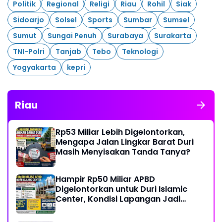
Politik
Regional
Religi
Riau
Rohil
Siak
Sidoarjo
Solsel
Sports
Sumbar
Sumsel
Sumut
Sungai Penuh
Surabaya
Surakarta
TNI-Polri
Tanjab
Tebo
Teknologi
Yogyakarta
kepri
Riau
Rp53 Miliar Lebih Digelontorkan,
Mengapa Jalan Lingkar Barat Duri
Masih Menyisakan Tanda Tanya?
Hampir Rp50 Miliar APBD
Digelontorkan untuk Duri Islamic
Center, Kondisi Lapangan Jadi
Sorotan Publik.