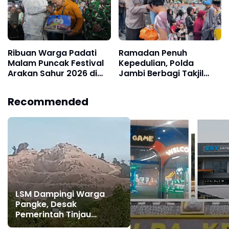
Ribuan Warga Padati
Ramadan Penuh
Malam Puncak Festival
Kepedulian, Polda
Arakan Sahur 2026 di
Jambi Berbagi Takjil
Tanjab Barat
dan Sembako Kepada
Masyarakat
Recommended
LSM Dampingi Warga
Pangke, Desak
Pemerintah Tinjau
Operasional PT Pacific