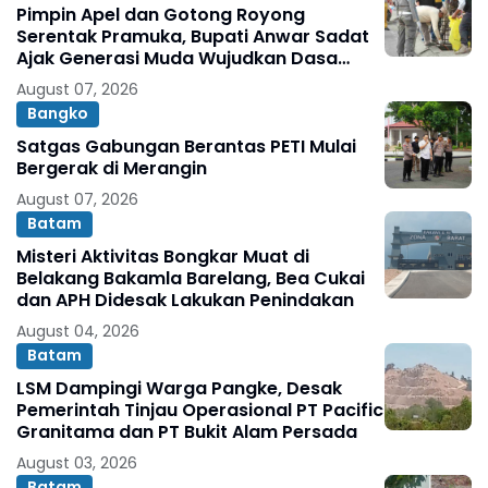
Pimpin Apel dan Gotong Royong
Serentak Pramuka, Bupati Anwar Sadat
Ajak Generasi Muda Wujudkan Dasa
Darma Melalui Aksi Nyata Peduli
August 07, 2026
Lingkungan
Bangko
Satgas Gabungan Berantas PETI Mulai
Bergerak di Merangin
August 07, 2026
Batam
Misteri Aktivitas Bongkar Muat di
Belakang Bakamla Barelang, Bea Cukai
dan APH Didesak Lakukan Penindakan
August 04, 2026
Batam
LSM Dampingi Warga Pangke, Desak
Pemerintah Tinjau Operasional PT Pacific
Granitama dan PT Bukit Alam Persada
August 03, 2026
Batam