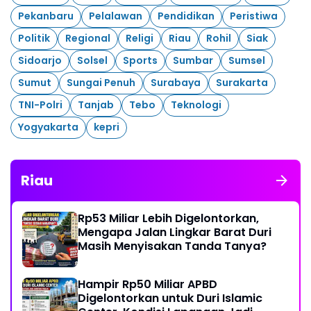
Pekanbaru
Pelalawan
Pendidikan
Peristiwa
Politik
Regional
Religi
Riau
Rohil
Siak
Sidoarjo
Solsel
Sports
Sumbar
Sumsel
Sumut
Sungai Penuh
Surabaya
Surakarta
TNI-Polri
Tanjab
Tebo
Teknologi
Yogyakarta
kepri
Riau
Rp53 Miliar Lebih Digelontorkan,
Mengapa Jalan Lingkar Barat Duri
Masih Menyisakan Tanda Tanya?
Hampir Rp50 Miliar APBD
Digelontorkan untuk Duri Islamic