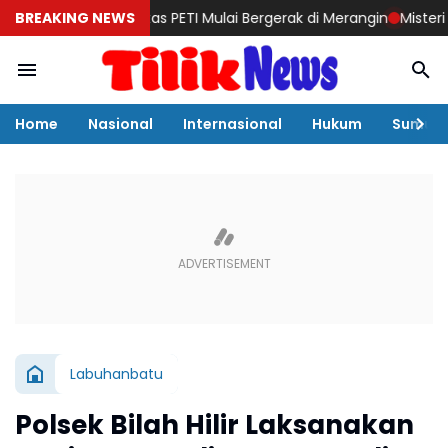
an Berantas PETI Mulai Bergerak di Merangin
BREAKING NEWS
Misteri Aktivitas
Home
Nasional
Internasional
Hukum
Sumut
Labuhanbatu
Polsek Bilah Hilir Laksanakan