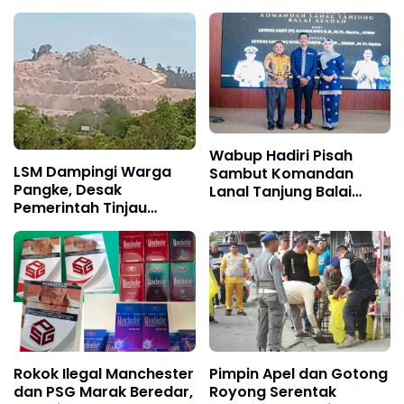
Wabup Hadiri Pisah
LSM Dampingi Warga
Sambut Komandan
Pangke, Desak
Lanal Tanjung Balai
Pemerintah Tinjau
Asahan
Operasional PT Pacific
Granitama dan PT Bukit
Alam Persada
Rokok Ilegal Manchester
Pimpin Apel dan Gotong
dan PSG Marak Beredar,
Royong Serentak