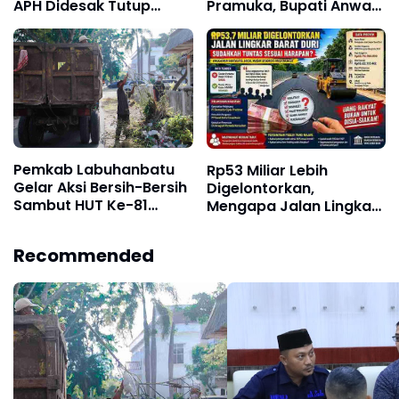
APH Didesak Tutup
Pramuka, Bupati Anwar
Pabrik dan Tindak Mafia
Sadat Ajak Generasi
Penyelundup
Muda Wujudkan Dasa
Darma Melalui Aksi
Nyata Peduli Lingkungan
Pemkab Labuhanbatu
Rp53 Miliar Lebih
Gelar Aksi Bersih-Bersih
Digelontorkan,
Sambut HUT Ke-81
Mengapa Jalan Lingkar
Kemerdekaan RI
Barat Duri Masih
Menyisakan Tanda
Recommended
Tanya?