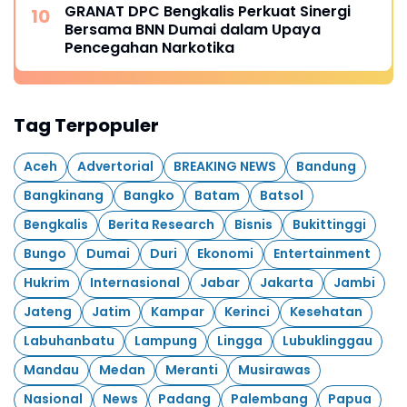
GRANAT DPC Bengkalis Perkuat Sinergi
Bersama BNN Dumai dalam Upaya
Pencegahan Narkotika
Tag Terpopuler
Aceh
Advertorial
BREAKING NEWS
Bandung
Bangkinang
Bangko
Batam
Batsol
Bengkalis
Berita Research
Bisnis
Bukittinggi
Bungo
Dumai
Duri
Ekonomi
Entertainment
Hukrim
Internasional
Jabar
Jakarta
Jambi
Jateng
Jatim
Kampar
Kerinci
Kesehatan
Labuhanbatu
Lampung
Lingga
Lubuklinggau
Mandau
Medan
Meranti
Musirawas
Nasional
News
Padang
Palembang
Papua