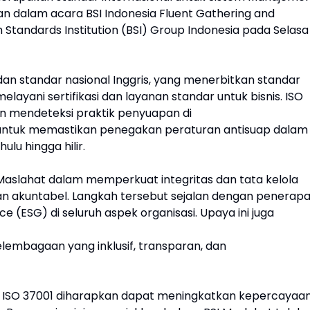
an dalam acara BSI Indonesia Fluent Gathering and
h Standards Institution (BSI) Group Indonesia pada Selasa
badan standar nasional Inggris, yang menerbitkan standar
layani sertifikasi dan layanan standar untuk bisnis. ISO
n mendeteksi praktik penyuapan di
a untuk memastikan penegakan peraturan antisuap dalam
ulu hingga hilir.
Maslahat dalam memperkuat integritas dan tata kelola
dan akuntabel. Langkah tersebut sejalan dengan penerap
e (ESG) di seluruh aspek organisasi. Upaya ini juga
elembagaan yang inklusif, transparan, dan
asi ISO 37001 diharapkan dapat meningkatkan kepercayaa