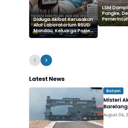
LSM Dampi
Pangke, D
Pemerintah
Diduga Akibat Kerusakan
Operasiona
Alat Laboratorium RSUD
Granitama 
Mandau, Keluarga Pasien
Alam Pers
Terpaksa Bawa Pulang
Anak Usai Operasi di RS
Thursina, Meski
Membutuhkan Transfusi
Darah
Latest News
Batam
Misteri 
Barelang
August 04, 