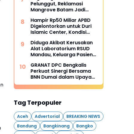
Pelunggut, Reklamasi
Mangrove Batam Jadi
Sorotan
Hampir Rp50 Miliar APBD
Digelontorkan untuk Duri
Islamic Center, Kondisi
Lapangan Jadi Sorotan
Diduga Akibat Kerusakan
Publik.
Alat Laboratorium RSUD
Mandau, Keluarga Pasien
Terpaksa Bawa Pulang
GRANAT DPC Bengkalis
Anak Usai Operasi di RS
Perkuat Sinergi Bersama
Thursina, Meski
BNN Dumai dalam Upaya
Membutuhkan Transfusi
Pencegahan Narkotika
Darah
an
Tag Terpopuler
Aceh
Advertorial
BREAKING NEWS
Bandung
Bangkinang
Bangko
n