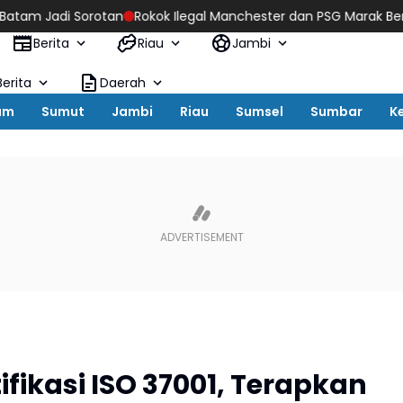
otan
Rokok Ilegal Manchester dan PSG Marak Beredar, APH Dide
Berita
Riau
Jambi
erita
Daerah
um
Sumut
Jambi
Riau
Sumsel
Sumbar
K
ifikasi ISO 37001, Terapkan