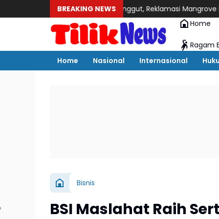
gara Raib di Sei Pelunggut, Reklamasi Mangrove Batam Jadi Sor
BREAKING NEWS
Home
Ragam B
Home
Nasional
Internasional
Huk
Bisnis
BSI Maslahat Raih Sert