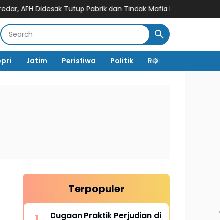
sak Tutup Pabrik dan Tindak Mafia Penyelundup
Dugaan Praktik
epri
Jatim
Peristiwa
Politik
Religi
TNI Polri
Terpopuler
Dugaan Praktik Perjudian di