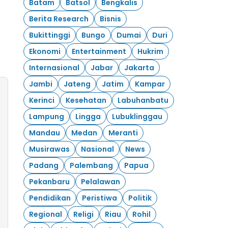
Batam
Batsol
Bengkalis
Berita Research
Bisnis
Bukittinggi
Bungo
Dumai
Duri
Ekonomi
Entertainment
Hukrim
Internasional
Jabar
Jakarta
Jambi
Jateng
Jatim
Kampar
Kerinci
Kesehatan
Labuhanbatu
Lampung
Lingga
Lubuklinggau
Mandau
Medan
Meranti
Musirawas
Nasional
News
Padang
Palembang
Papua
Pekanbaru
Pelalawan
Pendidikan
Peristiwa
Politik
Regional
Religi
Riau
Rohil