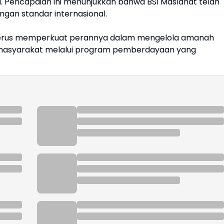
a. Pencapaian ini menunjukkan bahwa BSI Maslahat telah
gan standar internasional.
 terus memperkuat perannya dalam mengelola amanah
 masyarakat melalui program pemberdayaan yang