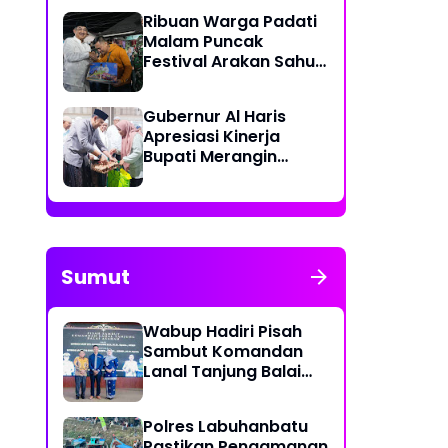
Lakukan Olah TKP
Ribuan Warga Padati
Malam Puncak
Festival Arakan Sahur
2026 di Tanjab Barat
Gubernur Al Haris
Apresiasi Kinerja
Bupati Merangin
dalam Safari
Ramadan
Sumut
Wabup Hadiri Pisah
Sambut Komandan
Lanal Tanjung Balai
Asahan
Polres Labuhanbatu
Pastikan Pengamanan