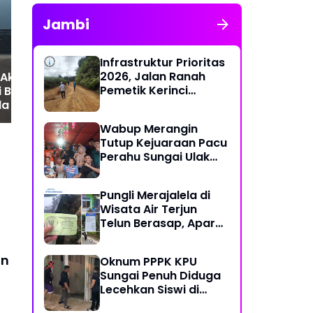
Resahkan Masyarakat
Isl
dan Tokoh Kota Batam
La
Jambi
Pub
Infrastruktur Prioritas
2026, Jalan Ranah
 Aktivitas Bongkar
Pemetik Kerinci
i Belakang
Segera Diperbaiki
a Barelang, Bea
dan APH Didesak
Wabup Merangin
n Penindakan
Tutup Kejuaraan Pacu
Perahu Sungai Ulak
2026
Pungli Merajalela di
Wisata Air Terjun
Telun Berasap, Aparat
Diminta Bertindak
Tegas
an
Oknum PPPK KPU
Sungai Penuh Diduga
Lecehkan Siswi di
Bawah Umur, Polisi