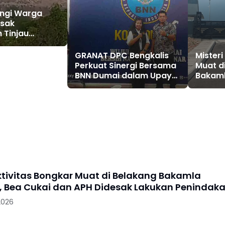
ngi Warga
esak
 Tinjau
l PT Pacific
dan PT Bukit
GRANAT DPC Bengkalis
Misteri
ada
Perkuat Sinergi Bersama
Muat d
BNN Dumai dalam Upaya
Bakaml
Pencegahan Narkotika
Cukai 
Lakuka
Aktivitas Bongkar Muat di Belakang Bakamla
, Bea Cukai dan APH Didesak Lakukan Penindak
2026