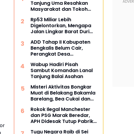
Tanjung Uma Resahkan
Masyarakat dan Tokoh
Kota Batam
Rp53 Miliar Lebih
Digelontorkan, Mengapa
Jalan Lingkar Barat Duri
Masih Menyisakan Tanda
ADD Tahap II Kabupaten
Tanya?
Bengkalis Belum Cair,
Perangkat Desa
Pertanyakan Kepastian
Wabup Hadiri Pisah
Penyaluran
Sambut Komandan Lanal
Tanjung Balai Asahan
Misteri Aktivitas Bongkar
Muat di Belakang Bakamla
Barelang, Bea Cukai dan
APH Didesak Lakukan
Rokok Ilegal Manchester
Penindakan
dan PSG Marak Beredar,
APH Didesak Tutup Pabrik
for
dan Tindak Mafia
Tugu Negara Raib di Sei
n
Penyelundup