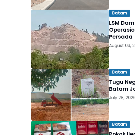
Batam
LSM Damp
Operasio
Persada
August 03, 
Batam
Tugu Neg
Batam Ja
July 28, 202
Batam
Rokok Il