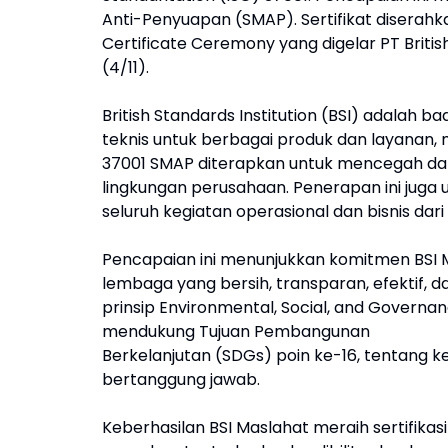
Anti-Penyuapan (SMAP). Sertifikat diserahk
Certificate Ceremony yang digelar PT Britis
(4/11).
British Standards Institution (BSI) adalah 
teknis untuk berbagai produk dan layanan, me
37001 SMAP diterapkan untuk mencegah da
lingkungan perusahaan. Penerapan ini jug
seluruh kegiatan operasional dan bisnis dari h
Pencapaian ini menunjukkan komitmen BSI 
lembaga yang bersih, transparan, efektif, 
prinsip Environmental, Social, and Governanc
mendukung Tujuan Pembangunan
Berkelanjutan (SDGs) poin ke-16, tentang k
bertanggung jawab.
Keberhasilan BSI Maslahat meraih sertifik