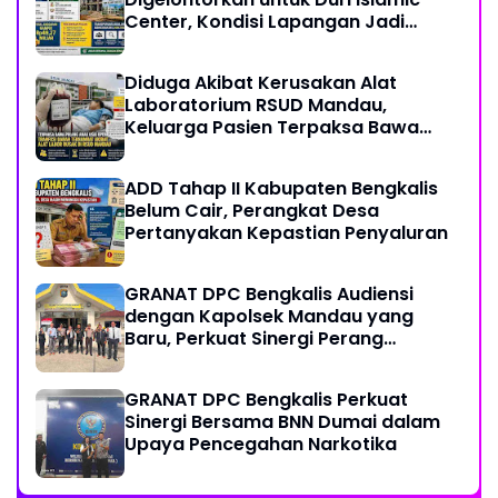
Center, Kondisi Lapangan Jadi
Sorotan Publik.
Diduga Akibat Kerusakan Alat
Laboratorium RSUD Mandau,
Keluarga Pasien Terpaksa Bawa
Pulang Anak Usai Operasi di RS
Thursina, Meski Membutuhkan
ADD Tahap II Kabupaten Bengkalis
Transfusi Darah
Belum Cair, Perangkat Desa
Pertanyakan Kepastian Penyaluran
GRANAT DPC Bengkalis Audiensi
dengan Kapolsek Mandau yang
Baru, Perkuat Sinergi Perang
Melawan Narkotika
GRANAT DPC Bengkalis Perkuat
Sinergi Bersama BNN Dumai dalam
Upaya Pencegahan Narkotika