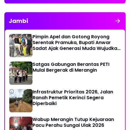
Jambi
Pimpin Apel dan Gotong Royong
Serentak Pramuka, Bupati Anwar
Sadat Ajak Generasi Muda Wujudkan
Dasa Darma Melalui Aksi Nyata
Peduli Lingkungan
Satgas Gabungan Berantas PETI
Mulai Bergerak di Merangin
Infrastruktur Prioritas 2026, Jalan
Ranah Pemetik Kerinci Segera
Diperbaiki
Wabup Merangin Tutup Kejuaraan
Pacu Perahu Sungai Ulak 2026