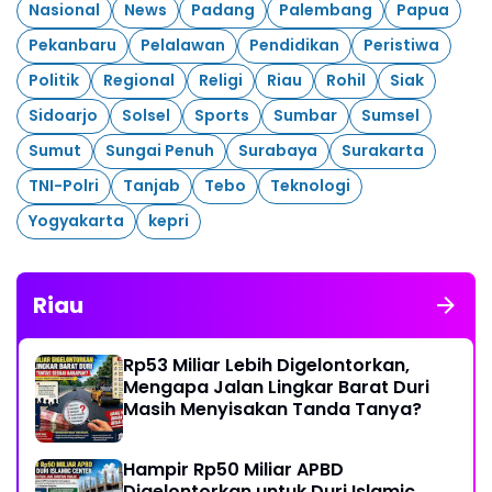
Nasional
News
Padang
Palembang
Papua
Pekanbaru
Pelalawan
Pendidikan
Peristiwa
Politik
Regional
Religi
Riau
Rohil
Siak
Sidoarjo
Solsel
Sports
Sumbar
Sumsel
Sumut
Sungai Penuh
Surabaya
Surakarta
TNI-Polri
Tanjab
Tebo
Teknologi
Yogyakarta
kepri
Riau
Rp53 Miliar Lebih Digelontorkan,
Mengapa Jalan Lingkar Barat Duri
Masih Menyisakan Tanda Tanya?
Hampir Rp50 Miliar APBD
Digelontorkan untuk Duri Islamic