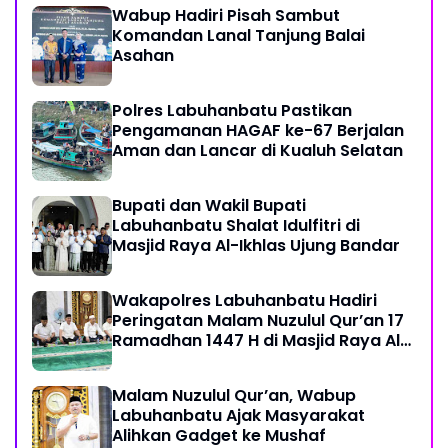
Wabup Hadiri Pisah Sambut
Komandan Lanal Tanjung Balai
Asahan
Polres Labuhanbatu Pastikan
Pengamanan HAGAF ke-67 Berjalan
Aman dan Lancar di Kualuh Selatan
Bupati dan Wakil Bupati
Labuhanbatu Shalat Idulfitri di
Masjid Raya Al-Ikhlas Ujung Bandar
Wakapolres Labuhanbatu Hadiri
Peringatan Malam Nuzulul Qur’an 17
Ramadhan 1447 H di Masjid Raya Al-
Ikhlas
Malam Nuzulul Qur’an, Wabup
Labuhanbatu Ajak Masyarakat
Alihkan Gadget ke Mushaf