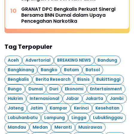
GRANAT DPC Bengkalis Perkuat Sinergi
Bersama BNN Dumai dalam Upaya
Pencegahan Narkotika
Tag Terpopuler
Aceh
Advertorial
BREAKING NEWS
Bandung
Bangkinang
Bangko
Batam
Batsol
Bengkalis
Berita Research
Bisnis
Bukittinggi
Bungo
Dumai
Duri
Ekonomi
Entertainment
Hukrim
Internasional
Jabar
Jakarta
Jambi
Jateng
Jatim
Kampar
Kerinci
Kesehatan
Labuhanbatu
Lampung
Lingga
Lubuklinggau
Mandau
Medan
Meranti
Musirawas