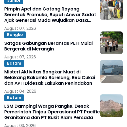
Jambi
Pimpin Apel dan Gotong Royong
Serentak Pramuka, Bupati Anwar Sadat
Ajak Generasi Muda Wujudkan Dasa
Darma Melalui Aksi Nyata Peduli
August 07, 2026
Lingkungan
Bangko
Satgas Gabungan Berantas PETI Mulai
Bergerak di Merangin
August 07, 2026
Batam
Misteri Aktivitas Bongkar Muat di
Belakang Bakamla Barelang, Bea Cukai
dan APH Didesak Lakukan Penindakan
August 04, 2026
Batam
LSM Dampingi Warga Pangke, Desak
Pemerintah Tinjau Operasional PT Pacific
Granitama dan PT Bukit Alam Persada
August 03, 2026