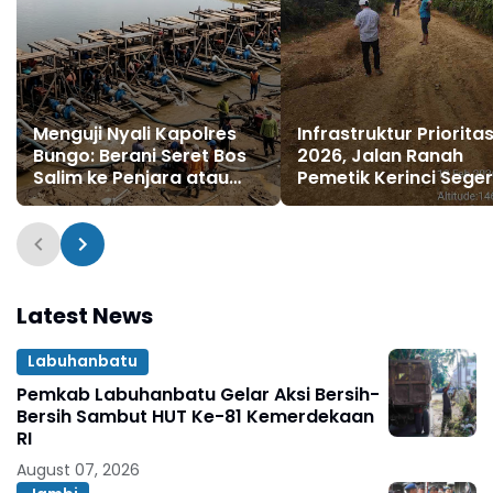
Menguji Nyali Kapolres
Infrastruktur Priorita
Bungo: Berani Seret Bos
2026, Jalan Ranah
Salim ke Penjara atau
Pemetik Kerinci Sege
Biarkan Hukum Takluk di
Diperbaiki
Tangan Penadah Emas
Ilegal?
Latest News
Labuhanbatu
Pemkab Labuhanbatu Gelar Aksi Bersih-
Bersih Sambut HUT Ke-81 Kemerdekaan
RI
August 07, 2026