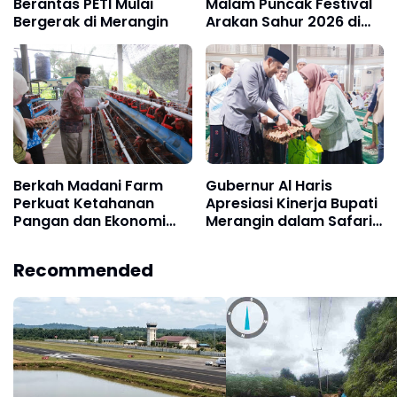
Berantas PETI Mulai
Malam Puncak Festival
Bergerak di Merangin
Arakan Sahur 2026 di
Tanjab Barat
Berkah Madani Farm
Gubernur Al Haris
Perkuat Ketahanan
Apresiasi Kinerja Bupati
Pangan dan Ekonomi
Merangin dalam Safari
Masyarakat
Ramadan
Recommended