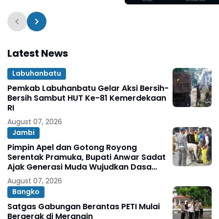
Terpaksa Bawa Pula
Anak Usai Operasi di 
Thursina, Meski
Membutuhkan Transf
Darah
Latest News
Labuhanbatu
Pemkab Labuhanbatu Gelar Aksi Bersih-
Bersih Sambut HUT Ke-81 Kemerdekaan
RI
August 07, 2026
Jambi
Pimpin Apel dan Gotong Royong
Serentak Pramuka, Bupati Anwar Sadat
Ajak Generasi Muda Wujudkan Dasa
Darma Melalui Aksi Nyata Peduli
August 07, 2026
Lingkungan
Bangko
Satgas Gabungan Berantas PETI Mulai
Bergerak di Merangin