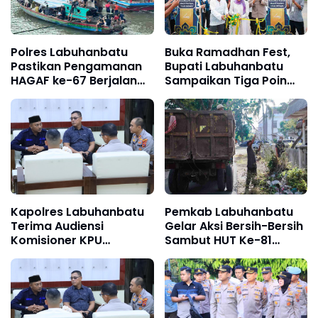
Polres Labuhanbatu
Buka Ramadhan Fest,
Pastikan Pengamanan
Bupati Labuhanbatu
HAGAF ke-67 Berjalan
Sampaikan Tiga Poin
Aman dan Lancar di
Penting
Kualuh Selatan
Kapolres Labuhanbatu
Pemkab Labuhanbatu
Terima Audiensi
Gelar Aksi Bersih-Bersih
Komisioner KPU
Sambut HUT Ke-81
Labuhanbatu dan
Kemerdekaan RI
Labura