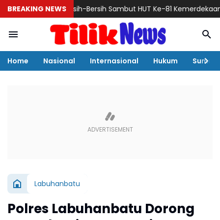
ar Aksi Bersih-Bersih Sambut HUT Ke-81 Kemerdekaan RI
BREAKING NEWS
Pimpi
Home
Nasional
Internasional
Hukum
Sumut
Labuhanbatu
Polres Labuhanbatu Dorong