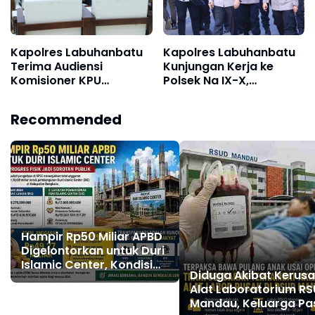
Kapolres Labuhanbatu
Kapolres Labuhanbatu
Terima Audiensi
Kunjungan Kerja ke
Komisioner KPU
Polsek Na IX-X,
Labuhanbatu dan
Tekankan Disiplin dan
Labura
Pelayanan Prima
Recommended
Hampir Rp50 Miliar APBD
Digelontorkan untuk Duri
Islamic Center, Kondisi
Diduga Akibat Kerus
Lapangan Jadi Sorotan
Alat Laboratorium R
Publik.
Mandau, Keluarga Pa