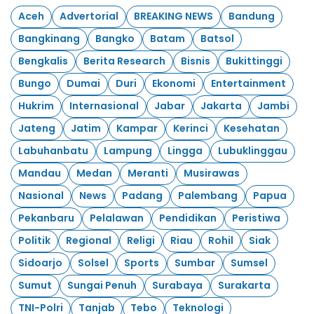
Aceh
Advertorial
BREAKING NEWS
Bandung
Bangkinang
Bangko
Batam
Batsol
Bengkalis
Berita Research
Bisnis
Bukittinggi
Bungo
Dumai
Duri
Ekonomi
Entertainment
Hukrim
Internasional
Jabar
Jakarta
Jambi
Jateng
Jatim
Kampar
Kerinci
Kesehatan
Labuhanbatu
Lampung
Lingga
Lubuklinggau
Mandau
Medan
Meranti
Musirawas
Nasional
News
Padang
Palembang
Papua
Pekanbaru
Pelalawan
Pendidikan
Peristiwa
Politik
Regional
Religi
Riau
Rohil
Siak
Sidoarjo
Solsel
Sports
Sumbar
Sumsel
Sumut
Sungai Penuh
Surabaya
Surakarta
TNI-Polri
Tanjab
Tebo
Teknologi