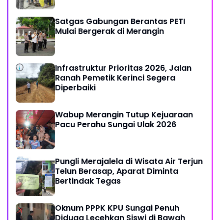
Dasa Darma Melalui Aksi Nyata
Peduli Lingkungan
Satgas Gabungan Berantas PETI
Mulai Bergerak di Merangin
Infrastruktur Prioritas 2026, Jalan
Ranah Pemetik Kerinci Segera
Diperbaiki
Wabup Merangin Tutup Kejuaraan
Pacu Perahu Sungai Ulak 2026
Pungli Merajalela di Wisata Air Terjun
Telun Berasap, Aparat Diminta
Bertindak Tegas
Oknum PPPK KPU Sungai Penuh
Diduga Lecehkan Siswi di Bawah