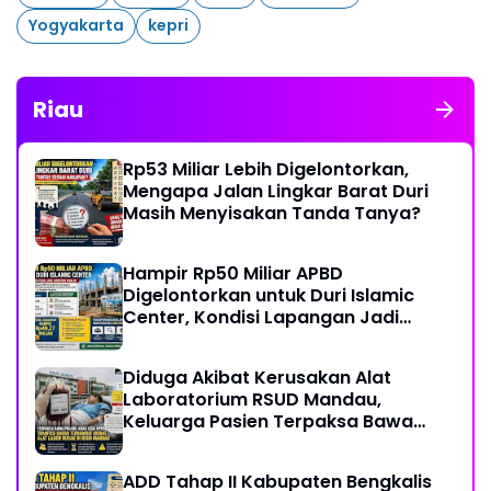
Yogyakarta
kepri
Riau
Rp53 Miliar Lebih Digelontorkan,
Mengapa Jalan Lingkar Barat Duri
Masih Menyisakan Tanda Tanya?
Hampir Rp50 Miliar APBD
Digelontorkan untuk Duri Islamic
Center, Kondisi Lapangan Jadi
Sorotan Publik.
Diduga Akibat Kerusakan Alat
Laboratorium RSUD Mandau,
Keluarga Pasien Terpaksa Bawa
Pulang Anak Usai Operasi di RS
Thursina, Meski Membutuhkan
ADD Tahap II Kabupaten Bengkalis
Transfusi Darah