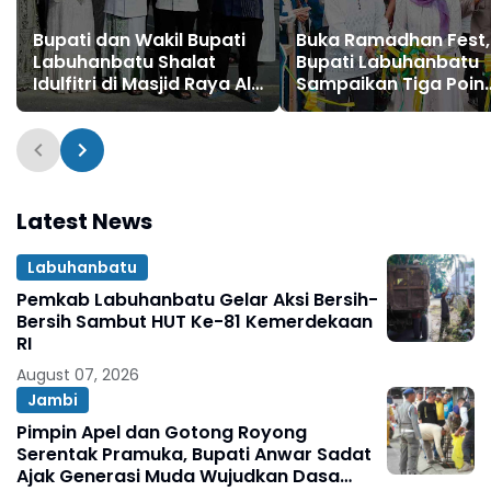
Bupati dan Wakil Bupati
Buka Ramadhan Fest,
Labuhanbatu Shalat
Bupati Labuhanbatu
Idulfitri di Masjid Raya Al-
Sampaikan Tiga Poin
Ikhlas Ujung Bandar
Penting
Latest News
Labuhanbatu
Pemkab Labuhanbatu Gelar Aksi Bersih-
Bersih Sambut HUT Ke-81 Kemerdekaan
RI
August 07, 2026
Jambi
Pimpin Apel dan Gotong Royong
Serentak Pramuka, Bupati Anwar Sadat
Ajak Generasi Muda Wujudkan Dasa