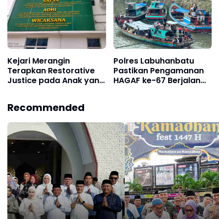
Kejari Merangin
Polres Labuhanbatu
Terapkan Restorative
Pastikan Pengamanan
Justice pada Anak yang
HAGAF ke-67 Berjalan
Terlibat Perkara
Aman dan Lancar di
Narkoba
Kualuh Selatan
Recommended