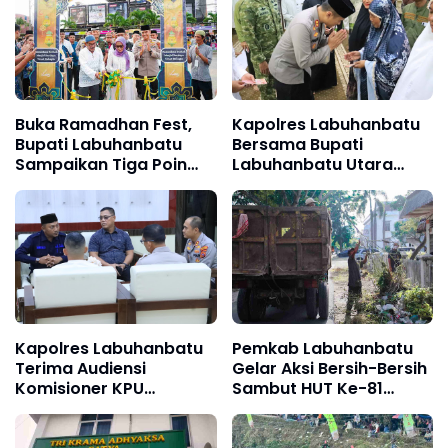
Buka Ramadhan Fest,
Kapolres Labuhanbatu
Bupati Labuhanbatu
Bersama Bupati
Sampaikan Tiga Poin
Labuhanbatu Utara
Penting
Gelar Safari Ramadan
di Masjid Syuhada Na
IX-X
Kapolres Labuhanbatu
Pemkab Labuhanbatu
Terima Audiensi
Gelar Aksi Bersih-Bersih
Komisioner KPU
Sambut HUT Ke-81
Labuhanbatu dan
Kemerdekaan RI
Labura