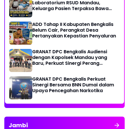
Laboratorium RSUD Mandau,
Keluarga Pasien Terpaksa Bawa
Pulang Anak Usai Operasi di RS
Thursina, Meski Membutuhkan
ADD Tahap II Kabupaten Bengkalis
Transfusi Darah
Belum Cair, Perangkat Desa
Pertanyakan Kepastian Penyaluran
GRANAT DPC Bengkalis Audiensi
dengan Kapolsek Mandau yang
Baru, Perkuat Sinergi Perang
Melawan Narkotika
GRANAT DPC Bengkalis Perkuat
Sinergi Bersama BNN Dumai dalam
Upaya Pencegahan Narkotika
Jambi