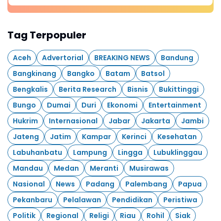
Tag Terpopuler
Aceh
Advertorial
BREAKING NEWS
Bandung
Bangkinang
Bangko
Batam
Batsol
Bengkalis
Berita Research
Bisnis
Bukittinggi
Bungo
Dumai
Duri
Ekonomi
Entertainment
Hukrim
Internasional
Jabar
Jakarta
Jambi
Jateng
Jatim
Kampar
Kerinci
Kesehatan
Labuhanbatu
Lampung
Lingga
Lubuklinggau
Mandau
Medan
Meranti
Musirawas
Nasional
News
Padang
Palembang
Papua
Pekanbaru
Pelalawan
Pendidikan
Peristiwa
Politik
Regional
Religi
Riau
Rohil
Siak