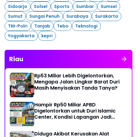
Sidoarjo
Solsel
Sports
Sumbar
Sumsel
Sumut
Sungai Penuh
Surabaya
Surakarta
TNI-Polri
Tanjab
Tebo
Teknologi
Yogyakarta
kepri
Riau
Rp53 Miliar Lebih Digelontorkan,
Mengapa Jalan Lingkar Barat Duri
Masih Menyisakan Tanda Tanya?
Hampir Rp50 Miliar APBD
Digelontorkan untuk Duri Islamic
Center, Kondisi Lapangan Jadi
Sorotan Publik.
Diduga Akibat Kerusakan Alat