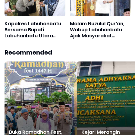
Kapolres Labuhanbatu
Malam Nuzulul Qur’an,
Bersama Bupati
Wabup Labuhanbatu
Labuhanbatu Utara
Ajak Masyarakat
Gelar Safari Ramadan
Alihkan Gadget ke
di Masjid Syuhada Na
Mushaf
Recommended
IX-X
Buka Ramadhan Fest,
Kejari Merangin