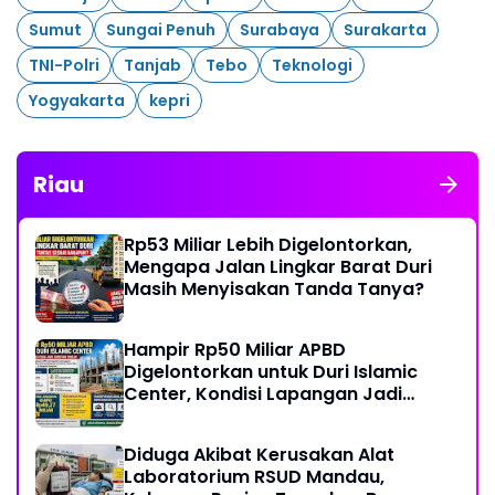
Sumut
Sungai Penuh
Surabaya
Surakarta
TNI-Polri
Tanjab
Tebo
Teknologi
Yogyakarta
kepri
Riau
Rp53 Miliar Lebih Digelontorkan,
Mengapa Jalan Lingkar Barat Duri
Masih Menyisakan Tanda Tanya?
Hampir Rp50 Miliar APBD
Digelontorkan untuk Duri Islamic
Center, Kondisi Lapangan Jadi
Sorotan Publik.
Diduga Akibat Kerusakan Alat
Laboratorium RSUD Mandau,