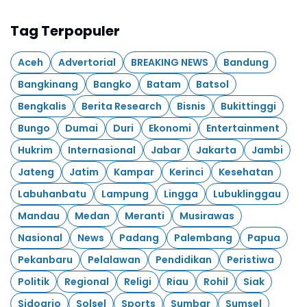
Tag Terpopuler
Aceh
Advertorial
BREAKING NEWS
Bandung
Bangkinang
Bangko
Batam
Batsol
Bengkalis
Berita Research
Bisnis
Bukittinggi
Bungo
Dumai
Duri
Ekonomi
Entertainment
Hukrim
Internasional
Jabar
Jakarta
Jambi
Jateng
Jatim
Kampar
Kerinci
Kesehatan
Labuhanbatu
Lampung
Lingga
Lubuklinggau
Mandau
Medan
Meranti
Musirawas
Nasional
News
Padang
Palembang
Papua
Pekanbaru
Pelalawan
Pendidikan
Peristiwa
Politik
Regional
Religi
Riau
Rohil
Siak
Sidoarjo
Solsel
Sports
Sumbar
Sumsel