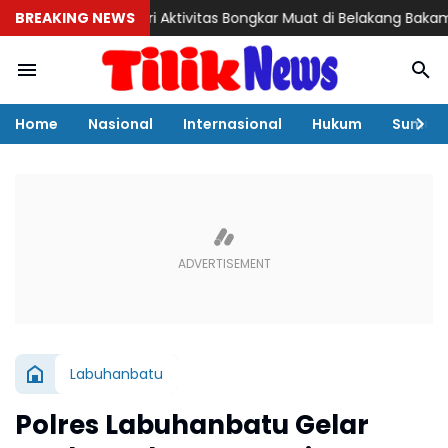
BREAKING NEWS
Misteri Aktivitas Bongkar Muat di Belakang Bakamla Barelan
Home
Nasional
Internasional
Hukum
Sumut
Labuhanbatu
Polres Labuhanbatu Gelar