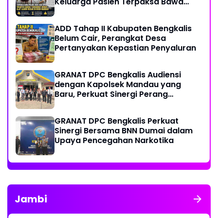
Keluarga Pasien Terpaksa Bawa
Pulang Anak Usai Operasi di RS
Thursina, Meski Membutuhkan
ADD Tahap II Kabupaten Bengkalis
Transfusi Darah
Belum Cair, Perangkat Desa
Pertanyakan Kepastian Penyaluran
GRANAT DPC Bengkalis Audiensi
dengan Kapolsek Mandau yang
Baru, Perkuat Sinergi Perang
Melawan Narkotika
GRANAT DPC Bengkalis Perkuat
Sinergi Bersama BNN Dumai dalam
Upaya Pencegahan Narkotika
Jambi