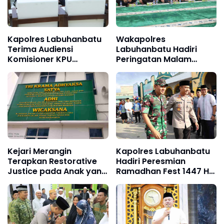
Kapolres Labuhanbatu
Wakapolres
Terima Audiensi
Labuhanbatu Hadiri
Komisioner KPU
Peringatan Malam
Labuhanbatu dan
Nuzulul Qur’an 17
Labura
Ramadhan 1447 H di
Masjid Raya Al-Ikhlas
Kejari Merangin
Kapolres Labuhanbatu
Terapkan Restorative
Hadiri Peresmian
Justice pada Anak yang
Ramadhan Fest 1447 H
Terlibat Perkara
di Masjid Agung
Narkoba
Rantauprapat