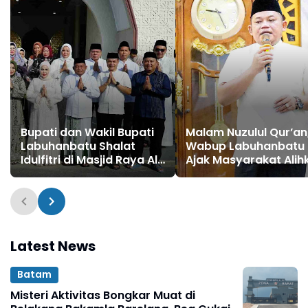
Bupati dan Wakil Bupati
Malam Nuzulul Qur’an
Labuhanbatu Shalat
Wabup Labuhanbatu
Idulfitri di Masjid Raya Al-
Ajak Masyarakat Alih
Ikhlas Ujung Bandar
Gadget ke Mushaf
Latest News
Batam
Misteri Aktivitas Bongkar Muat di