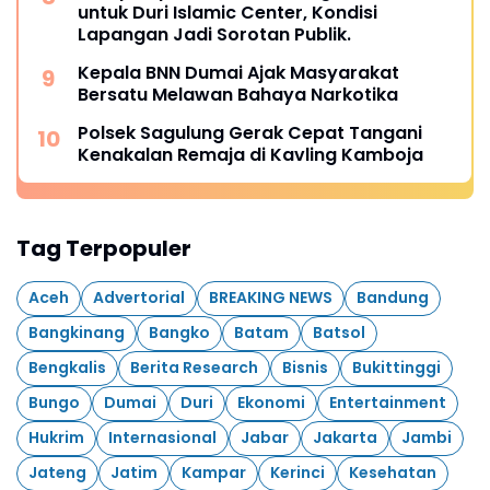
untuk Duri Islamic Center, Kondisi
Lapangan Jadi Sorotan Publik.
Kepala BNN Dumai Ajak Masyarakat
Bersatu Melawan Bahaya Narkotika
Polsek Sagulung Gerak Cepat Tangani
Kenakalan Remaja di Kavling Kamboja
Tag Terpopuler
Aceh
Advertorial
BREAKING NEWS
Bandung
Bangkinang
Bangko
Batam
Batsol
Bengkalis
Berita Research
Bisnis
Bukittinggi
Bungo
Dumai
Duri
Ekonomi
Entertainment
Hukrim
Internasional
Jabar
Jakarta
Jambi
Jateng
Jatim
Kampar
Kerinci
Kesehatan