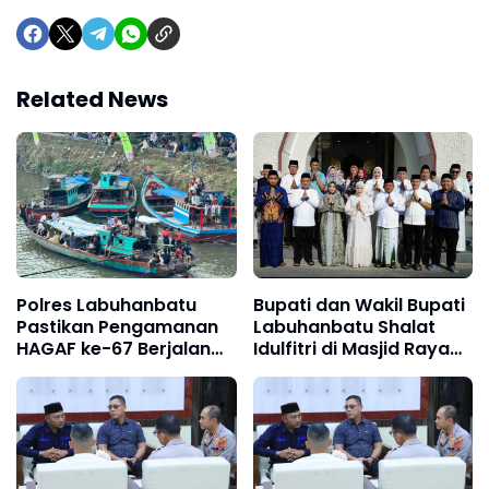
Related News
Polres Labuhanbatu
Bupati dan Wakil Bupati
Pastikan Pengamanan
Labuhanbatu Shalat
HAGAF ke-67 Berjalan
Idulfitri di Masjid Raya
Aman dan Lancar di
Al-Ikhlas Ujung Bandar
Kualuh Selatan