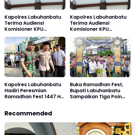
Kapolres Labuhanbatu
Kapolres Labuhanbatu
Terima Audiensi
Terima Audiensi
Komisioner KPU
Komisioner KPU
Labuhanbatu dan
Labuhanbatu dan
Labura
Labura
Kapolres Labuhanbatu
Buka Ramadhan Fest,
Hadiri Peresmian
Bupati Labuhanbatu
Ramadhan Fest 1447 H
Sampaikan Tiga Poin
di Masjid Agung
Penting
Rantauprapat
Recommended