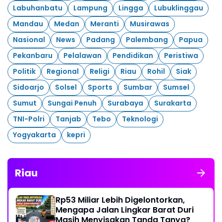
Labuhanbatu
Lampung
Lingga
Lubuklinggau
Mandau
Medan
Meranti
Musirawas
Nasional
News
Padang
Palembang
Papua
Pekanbaru
Pelalawan
Pendidikan
Peristiwa
Politik
Regional
Religi
Riau
Rohil
Siak
Sidoarjo
Solsel
Sports
Sumbar
Sumsel
Sumut
Sungai Penuh
Surabaya
Surakarta
TNI-Polri
Tanjab
Tebo
Teknologi
Yogyakarta
kepri
Riau
Rp53 Miliar Lebih Digelontorkan,
Mengapa Jalan Lingkar Barat Duri
Masih Menyisakan Tanda Tanya?