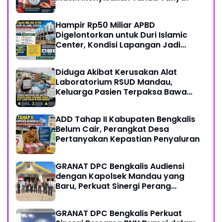
Hampir Rp50 Miliar APBD
Digelontorkan untuk Duri Islamic
Center, Kondisi Lapangan Jadi
Sorotan Publik.
Diduga Akibat Kerusakan Alat
Laboratorium RSUD Mandau,
Keluarga Pasien Terpaksa Bawa
Pulang Anak Usai Operasi di RS
Thursina, Meski Membutuhkan
ADD Tahap II Kabupaten Bengkalis
Transfusi Darah
Belum Cair, Perangkat Desa
Pertanyakan Kepastian Penyaluran
GRANAT DPC Bengkalis Audiensi
dengan Kapolsek Mandau yang
Baru, Perkuat Sinergi Perang
Melawan Narkotika
GRANAT DPC Bengkalis Perkuat