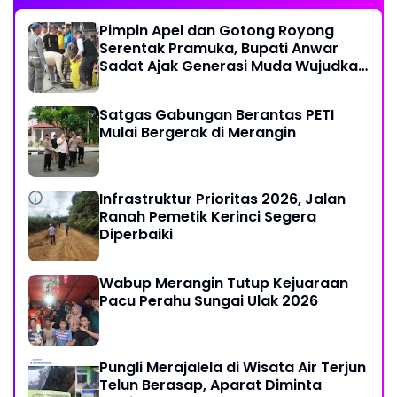
Pimpin Apel dan Gotong Royong
Serentak Pramuka, Bupati Anwar
Sadat Ajak Generasi Muda Wujudkan
Dasa Darma Melalui Aksi Nyata
Peduli Lingkungan
Satgas Gabungan Berantas PETI
Mulai Bergerak di Merangin
Infrastruktur Prioritas 2026, Jalan
Ranah Pemetik Kerinci Segera
Diperbaiki
Wabup Merangin Tutup Kejuaraan
Pacu Perahu Sungai Ulak 2026
Pungli Merajalela di Wisata Air Terjun
Telun Berasap, Aparat Diminta