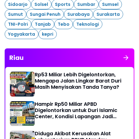
Sidoarjo
Solsel
Sports
Sumbar
Sumsel
Sumut
Sungai Penuh
Surabaya
Surakarta
TNI-Polri
Tanjab
Tebo
Teknologi
Yogyakarta
kepri
Riau
Rp53 Miliar Lebih Digelontorkan,
Mengapa Jalan Lingkar Barat Duri
Masih Menyisakan Tanda Tanya?
Hampir Rp50 Miliar APBD
Digelontorkan untuk Duri Islamic
Center, Kondisi Lapangan Jadi
Sorotan Publik.
Diduga Akibat Kerusakan Alat