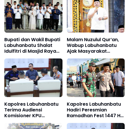
Bupati dan Wakil Bupati
Malam Nuzulul Qur’an,
Labuhanbatu Shalat
Wabup Labuhanbatu
Idulfitri di Masjid Raya
Ajak Masyarakat
Al-Ikhlas Ujung Bandar
Alihkan Gadget ke
Mushaf
Kapolres Labuhanbatu
Kapolres Labuhanbatu
Terima Audiensi
Hadiri Peresmian
Komisioner KPU
Ramadhan Fest 1447 H
Labuhanbatu dan
di Masjid Agung
Labura
Rantauprapat