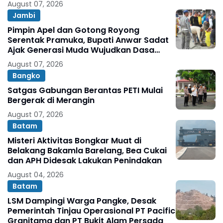
August 07, 2026
Jambi
Pimpin Apel dan Gotong Royong
Serentak Pramuka, Bupati Anwar Sadat
Ajak Generasi Muda Wujudkan Dasa
Darma Melalui Aksi Nyata Peduli
August 07, 2026
Lingkungan
Bangko
Satgas Gabungan Berantas PETI Mulai
Bergerak di Merangin
August 07, 2026
Batam
Misteri Aktivitas Bongkar Muat di
Belakang Bakamla Barelang, Bea Cukai
dan APH Didesak Lakukan Penindakan
August 04, 2026
Batam
LSM Dampingi Warga Pangke, Desak
Pemerintah Tinjau Operasional PT Pacific
Granitama dan PT Bukit Alam Persada