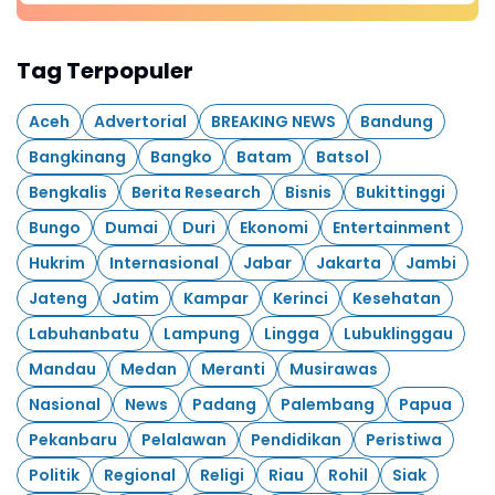
Tag Terpopuler
Aceh
Advertorial
BREAKING NEWS
Bandung
Bangkinang
Bangko
Batam
Batsol
Bengkalis
Berita Research
Bisnis
Bukittinggi
Bungo
Dumai
Duri
Ekonomi
Entertainment
Hukrim
Internasional
Jabar
Jakarta
Jambi
Jateng
Jatim
Kampar
Kerinci
Kesehatan
Labuhanbatu
Lampung
Lingga
Lubuklinggau
Mandau
Medan
Meranti
Musirawas
Nasional
News
Padang
Palembang
Papua
Pekanbaru
Pelalawan
Pendidikan
Peristiwa
Politik
Regional
Religi
Riau
Rohil
Siak