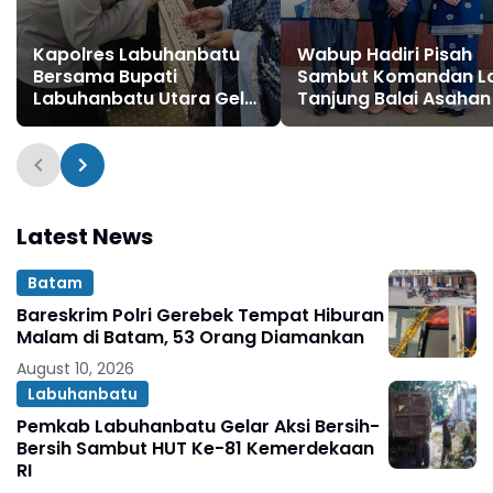
Kapolres Labuhanbatu
Wabup Hadiri Pisah
Bersama Bupati
Sambut Komandan L
Labuhanbatu Utara Gelar
Tanjung Balai Asahan
Safari Ramadan di Masjid
Syuhada Na IX-X
Latest News
Batam
Bareskrim Polri Gerebek Tempat Hiburan
Malam di Batam, 53 Orang Diamankan
August 10, 2026
Labuhanbatu
Pemkab Labuhanbatu Gelar Aksi Bersih-
Bersih Sambut HUT Ke-81 Kemerdekaan
RI