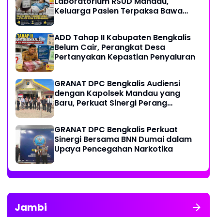
Laboratorium RSUD Mandau,
Keluarga Pasien Terpaksa Bawa
Pulang Anak Usai Operasi di RS
Thursina, Meski Membutuhkan
ADD Tahap II Kabupaten Bengkalis
Transfusi Darah
Belum Cair, Perangkat Desa
Pertanyakan Kepastian Penyaluran
GRANAT DPC Bengkalis Audiensi
dengan Kapolsek Mandau yang
Baru, Perkuat Sinergi Perang
Melawan Narkotika
GRANAT DPC Bengkalis Perkuat
Sinergi Bersama BNN Dumai dalam
Upaya Pencegahan Narkotika
Jambi