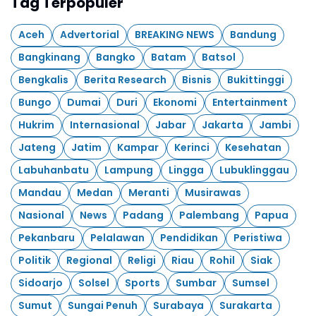
Tag Terpopuler
Aceh
Advertorial
BREAKING NEWS
Bandung
Bangkinang
Bangko
Batam
Batsol
Bengkalis
Berita Research
Bisnis
Bukittinggi
Bungo
Dumai
Duri
Ekonomi
Entertainment
Hukrim
Internasional
Jabar
Jakarta
Jambi
Jateng
Jatim
Kampar
Kerinci
Kesehatan
Labuhanbatu
Lampung
Lingga
Lubuklinggau
Mandau
Medan
Meranti
Musirawas
Nasional
News
Padang
Palembang
Papua
Pekanbaru
Pelalawan
Pendidikan
Peristiwa
Politik
Regional
Religi
Riau
Rohil
Siak
Sidoarjo
Solsel
Sports
Sumbar
Sumsel
Sumut
Sungai Penuh
Surabaya
Surakarta