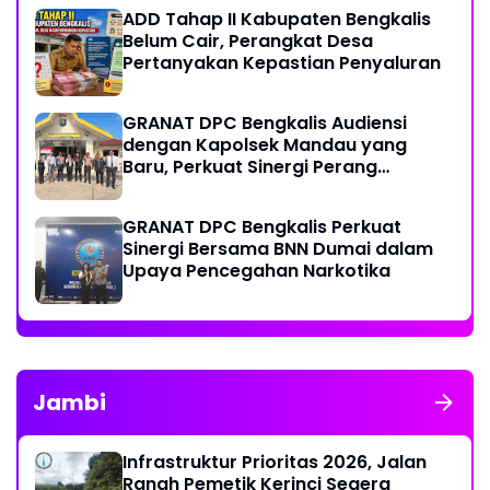
Thursina, Meski Membutuhkan
ADD Tahap II Kabupaten Bengkalis
Transfusi Darah
Belum Cair, Perangkat Desa
Pertanyakan Kepastian Penyaluran
GRANAT DPC Bengkalis Audiensi
dengan Kapolsek Mandau yang
Baru, Perkuat Sinergi Perang
Melawan Narkotika
GRANAT DPC Bengkalis Perkuat
Sinergi Bersama BNN Dumai dalam
Upaya Pencegahan Narkotika
Jambi
Infrastruktur Prioritas 2026, Jalan
Ranah Pemetik Kerinci Segera