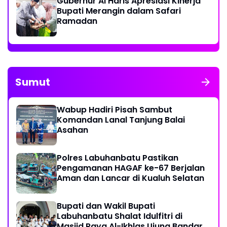
Gubernur Al Haris Apresiasi Kinerja
Bupati Merangin dalam Safari
Ramadan
Sumut
Wabup Hadiri Pisah Sambut
Komandan Lanal Tanjung Balai
Asahan
Polres Labuhanbatu Pastikan
Pengamanan HAGAF ke-67 Berjalan
Aman dan Lancar di Kualuh Selatan
Bupati dan Wakil Bupati
Labuhanbatu Shalat Idulfitri di
Masjid Raya Al-Ikhlas Ujung Bandar