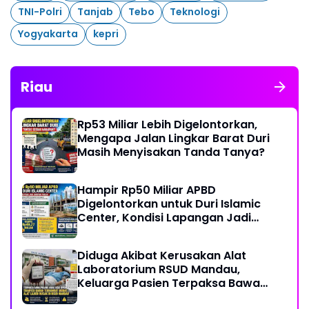
TNI-Polri
Tanjab
Tebo
Teknologi
Yogyakarta
kepri
Riau
Rp53 Miliar Lebih Digelontorkan,
Mengapa Jalan Lingkar Barat Duri
Masih Menyisakan Tanda Tanya?
Hampir Rp50 Miliar APBD
Digelontorkan untuk Duri Islamic
Center, Kondisi Lapangan Jadi
Sorotan Publik.
Diduga Akibat Kerusakan Alat
Laboratorium RSUD Mandau,
Keluarga Pasien Terpaksa Bawa
Pulang Anak Usai Operasi di RS