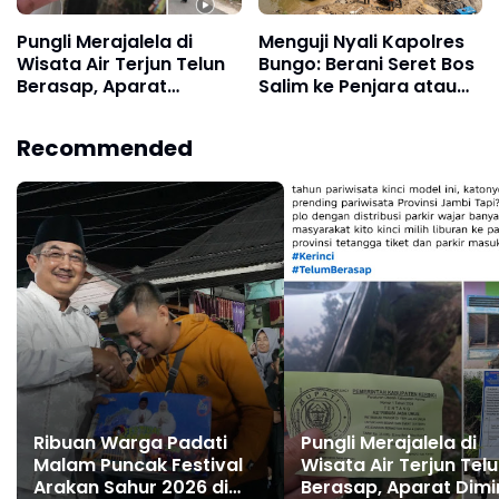
Pungli Merajalela di
Menguji Nyali Kapolres
Wisata Air Terjun Telun
Bungo: Berani Seret Bos
Berasap, Aparat
Salim ke Penjara atau
Diminta Bertindak
Biarkan Hukum Takluk di
Tegas
Tangan Penadah Emas
Recommended
Ilegal?
Ribuan Warga Padati
Pungli Merajalela di
Malam Puncak Festival
Wisata Air Terjun Tel
Arakan Sahur 2026 di
Berasap, Aparat Dimi