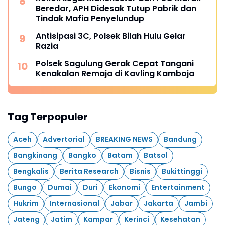
Beredar, APH Didesak Tutup Pabrik dan
Tindak Mafia Penyelundup
Antisipasi 3C, Polsek Bilah Hulu Gelar
Razia
Polsek Sagulung Gerak Cepat Tangani
Kenakalan Remaja di Kavling Kamboja
Tag Terpopuler
Aceh
Advertorial
BREAKING NEWS
Bandung
Bangkinang
Bangko
Batam
Batsol
Bengkalis
Berita Research
Bisnis
Bukittinggi
Bungo
Dumai
Duri
Ekonomi
Entertainment
Hukrim
Internasional
Jabar
Jakarta
Jambi
Jateng
Jatim
Kampar
Kerinci
Kesehatan