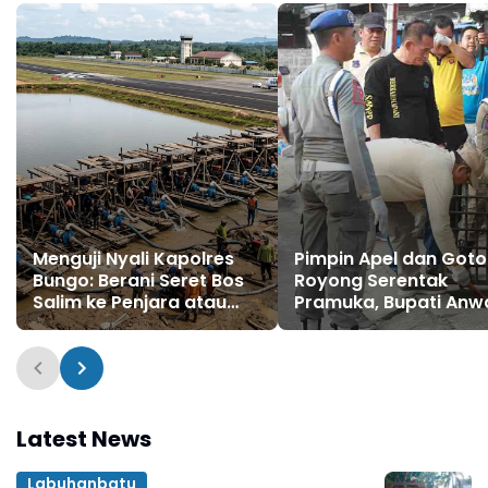
Menguji Nyali Kapolres
Pimpin Apel dan Got
Bungo: Berani Seret Bos
Royong Serentak
Salim ke Penjara atau
Pramuka, Bupati Anw
Biarkan Hukum Takluk di
Sadat Ajak Generasi
Tangan Penadah Emas
Muda Wujudkan Dasa
Ilegal?
Darma Melalui Aksi N
Peduli Lingkungan
Latest News
Labuhanbatu