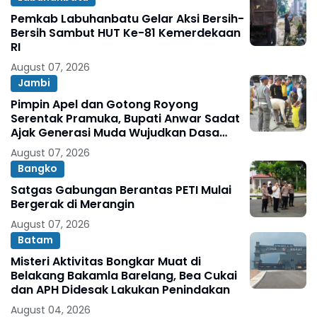
Pemkab Labuhanbatu Gelar Aksi Bersih-
Bersih Sambut HUT Ke-81 Kemerdekaan
RI
August 07, 2026
Jambi
Pimpin Apel dan Gotong Royong
Serentak Pramuka, Bupati Anwar Sadat
Ajak Generasi Muda Wujudkan Dasa
Darma Melalui Aksi Nyata Peduli
August 07, 2026
Lingkungan
Bangko
Satgas Gabungan Berantas PETI Mulai
Bergerak di Merangin
August 07, 2026
Batam
Misteri Aktivitas Bongkar Muat di
Belakang Bakamla Barelang, Bea Cukai
dan APH Didesak Lakukan Penindakan
August 04, 2026