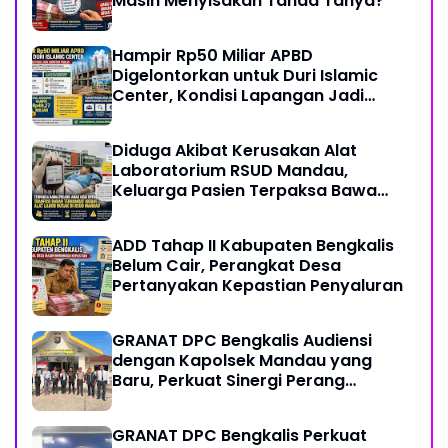
Masih Menyisakan Tanda Tanya?
Hampir Rp50 Miliar APBD
Digelontorkan untuk Duri Islamic
Center, Kondisi Lapangan Jadi
Sorotan Publik.
Diduga Akibat Kerusakan Alat
Laboratorium RSUD Mandau,
Keluarga Pasien Terpaksa Bawa
Pulang Anak Usai Operasi di RS
Thursina, Meski Membutuhkan
ADD Tahap II Kabupaten Bengkalis
Transfusi Darah
Belum Cair, Perangkat Desa
Pertanyakan Kepastian Penyaluran
GRANAT DPC Bengkalis Audiensi
dengan Kapolsek Mandau yang
Baru, Perkuat Sinergi Perang
Melawan Narkotika
GRANAT DPC Bengkalis Perkuat