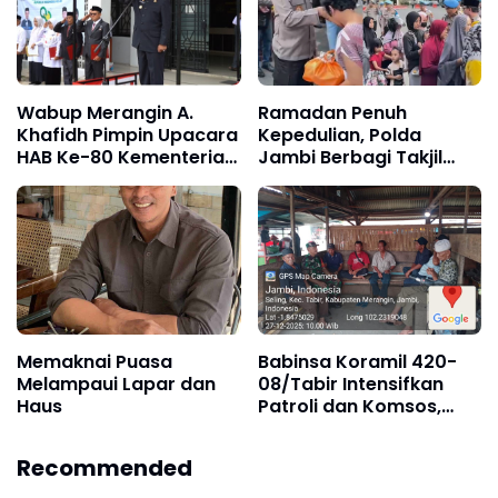
Wabup Merangin A.
Ramadan Penuh
Khafidh Pimpin Upacara
Kepedulian, Polda
HAB Ke-80 Kementerian
Jambi Berbagi Takjil
Agama
dan Sembako Kepada
Masyarakat
Memaknai Puasa
Babinsa Koramil 420-
Melampaui Lapar dan
08/Tabir Intensifkan
Haus
Patroli dan Komsos,
Wilayah Binaan Tetap
Aman dan Kondusif
Recommended