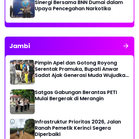
Sinergi Bersama BNN Dumai dalam
Upaya Pencegahan Narkotika
Jambi
Pimpin Apel dan Gotong Royong
Serentak Pramuka, Bupati Anwar
Sadat Ajak Generasi Muda Wujudkan
Dasa Darma Melalui Aksi Nyata
Peduli Lingkungan
Satgas Gabungan Berantas PETI
Mulai Bergerak di Merangin
Infrastruktur Prioritas 2026, Jalan
Ranah Pemetik Kerinci Segera
Diperbaiki