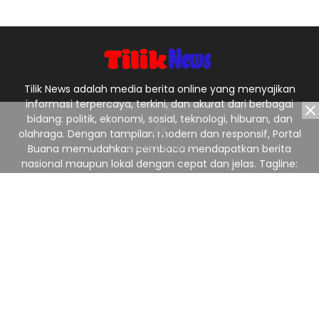
Tilik News adalah media berita online yang menyajikan
informasi terpercaya, terkini, dan akurat dari berbagai
bidang: politik, ekonomi, sosial, teknologi, hiburan, dan
olahraga. Dengan tampilan modern dan responsif, Portal
Buana memudahkan pembaca mendapatkan berita
nasional maupun lokal dengan cepat dan jelas. Tagline:
“Menyajikan Berita Terpercaya, Menginspirasi Indonesia.”
Ikuti Kami
Redaksi
Pedoman Media Siber
Privacy Policy
Kontak Kami