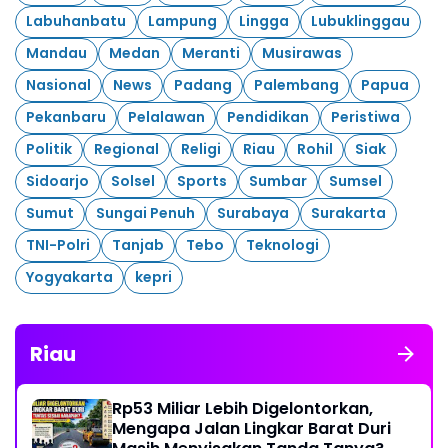
Labuhanbatu
Lampung
Lingga
Lubuklinggau
Mandau
Medan
Meranti
Musirawas
Nasional
News
Padang
Palembang
Papua
Pekanbaru
Pelalawan
Pendidikan
Peristiwa
Politik
Regional
Religi
Riau
Rohil
Siak
Sidoarjo
Solsel
Sports
Sumbar
Sumsel
Sumut
Sungai Penuh
Surabaya
Surakarta
TNI-Polri
Tanjab
Tebo
Teknologi
Yogyakarta
kepri
Riau
Rp53 Miliar Lebih Digelontorkan,
Mengapa Jalan Lingkar Barat Duri