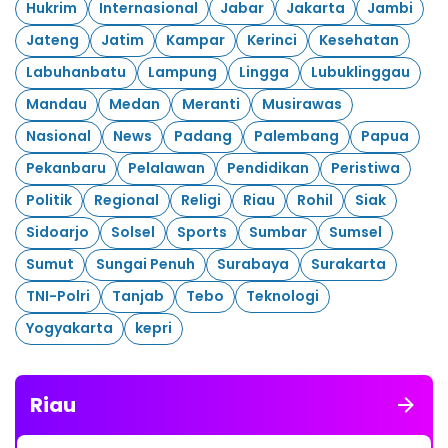
Hukrim
Internasional
Jabar
Jakarta
Jambi
Jateng
Jatim
Kampar
Kerinci
Kesehatan
Labuhanbatu
Lampung
Lingga
Lubuklinggau
Mandau
Medan
Meranti
Musirawas
Nasional
News
Padang
Palembang
Papua
Pekanbaru
Pelalawan
Pendidikan
Peristiwa
Politik
Regional
Religi
Riau
Rohil
Siak
Sidoarjo
Solsel
Sports
Sumbar
Sumsel
Sumut
Sungai Penuh
Surabaya
Surakarta
TNI-Polri
Tanjab
Tebo
Teknologi
Yogyakarta
kepri
Riau