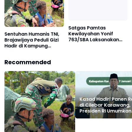
Satgas Pamtas
Kewilayahan Yonif
Sentuhan Humanis TNI,
763/SBA Laksanakan
Brajawijaya Peduli Gizi
Natal Bersama
Hadir di Kampung
Masyarakat Sekitar Pos
Kolam Kenyam
Fef
Recommended
Kasad Hadiri Panen 
di Cilebar Karawang,
Presiden RI Umumkan
Swasembada Panga
Nasional