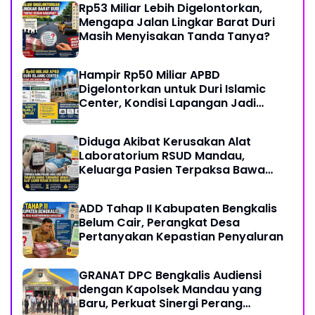
Rp53 Miliar Lebih Digelontorkan,
Mengapa Jalan Lingkar Barat Duri
Masih Menyisakan Tanda Tanya?
Hampir Rp50 Miliar APBD
Digelontorkan untuk Duri Islamic
Center, Kondisi Lapangan Jadi
Sorotan Publik.
Diduga Akibat Kerusakan Alat
Laboratorium RSUD Mandau,
Keluarga Pasien Terpaksa Bawa
Pulang Anak Usai Operasi di RS
Thursina, Meski Membutuhkan
ADD Tahap II Kabupaten Bengkalis
Transfusi Darah
Belum Cair, Perangkat Desa
Pertanyakan Kepastian Penyaluran
GRANAT DPC Bengkalis Audiensi
dengan Kapolsek Mandau yang
Baru, Perkuat Sinergi Perang