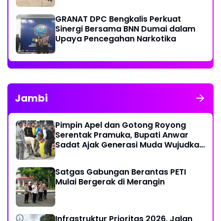
Melawan Narkotika
GRANAT DPC Bengkalis Perkuat
Sinergi Bersama BNN Dumai dalam
Upaya Pencegahan Narkotika
Jambi
Pimpin Apel dan Gotong Royong
Serentak Pramuka, Bupati Anwar
Sadat Ajak Generasi Muda Wujudkan
Dasa Darma Melalui Aksi Nyata
Peduli Lingkungan
Satgas Gabungan Berantas PETI
Mulai Bergerak di Merangin
Infrastruktur Prioritas 2026, Jalan