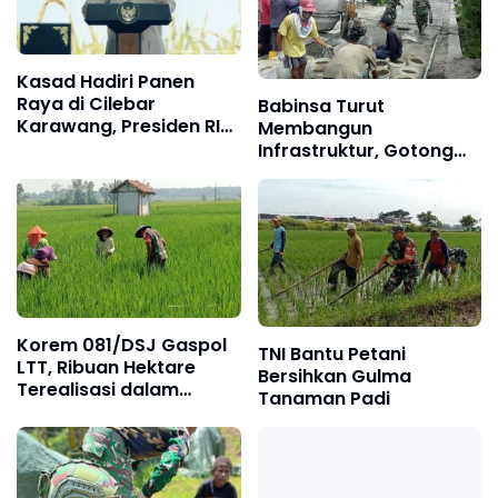
Kasad Hadiri Panen
Raya di Cilebar
Babinsa Turut
Karawang, Presiden RI
Membangun
Umumkan Swasembada
Infrastruktur, Gotong
Pangan Nasional
Royong Cor Jalan
Kampung
Korem 081/DSJ Gaspol
TNI Bantu Petani
LTT, Ribuan Hektare
Bersihkan Gulma
Terealisasi dalam
Tanaman Padi
Hitungan Hari di Awal
2026