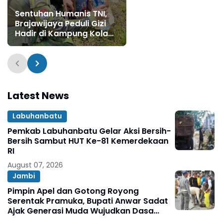
Sentuhan Humanis TNI,
Brajawijaya Peduli Gizi
Hadir di Kampung Kolam
Kenyam
Latest News
Labuhanbatu
Pemkab Labuhanbatu Gelar Aksi Bersih-
Bersih Sambut HUT Ke-81 Kemerdekaan
RI
August 07, 2026
Jambi
Pimpin Apel dan Gotong Royong
Serentak Pramuka, Bupati Anwar Sadat
Ajak Generasi Muda Wujudkan Dasa
Darma Melalui Aksi Nyata Peduli