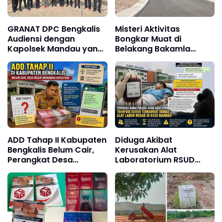
GRANAT DPC Bengkalis
Misteri Aktivitas
Audiensi dengan
Bongkar Muat di
Kapolsek Mandau yang
Belakang Bakamla
Baru, Perkuat Sinergi
Barelang, Bea Cukai dan
Perang Melawan
APH Didesak Lakukan
Narkotika
Penindakan
ADD Tahap II Kabupaten
Diduga Akibat
Bengkalis Belum Cair,
Kerusakan Alat
Perangkat Desa
Laboratorium RSUD
Pertanyakan Kepastian
Mandau, Keluarga
Penyaluran
Pasien Terpaksa Bawa
Pulang Anak Usai
Operasi di RS Thursina,
Meski Membutuhkan
Transfusi Darah