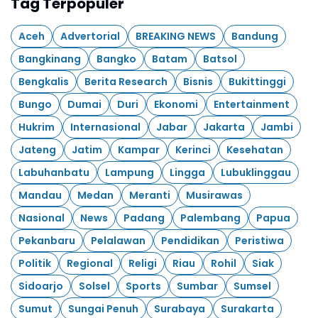
Tag Terpopuler
Aceh
Advertorial
BREAKING NEWS
Bandung
Bangkinang
Bangko
Batam
Batsol
Bengkalis
Berita Research
Bisnis
Bukittinggi
Bungo
Dumai
Duri
Ekonomi
Entertainment
Hukrim
Internasional
Jabar
Jakarta
Jambi
Jateng
Jatim
Kampar
Kerinci
Kesehatan
Labuhanbatu
Lampung
Lingga
Lubuklinggau
Mandau
Medan
Meranti
Musirawas
Nasional
News
Padang
Palembang
Papua
Pekanbaru
Pelalawan
Pendidikan
Peristiwa
Politik
Regional
Religi
Riau
Rohil
Siak
Sidoarjo
Solsel
Sports
Sumbar
Sumsel
Sumut
Sungai Penuh
Surabaya
Surakarta