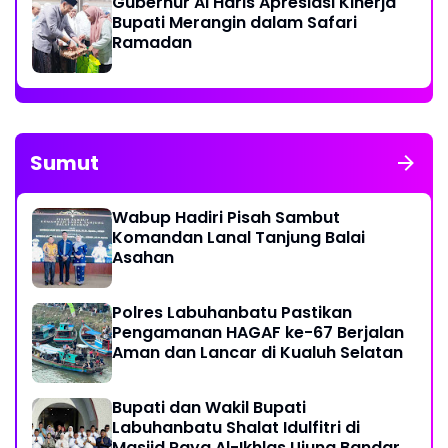
Gubernur Al Haris Apresiasi Kinerja
Bupati Merangin dalam Safari
Ramadan
Sumut
Wabup Hadiri Pisah Sambut
Komandan Lanal Tanjung Balai
Asahan
Polres Labuhanbatu Pastikan
Pengamanan HAGAF ke-67 Berjalan
Aman dan Lancar di Kualuh Selatan
Bupati dan Wakil Bupati
Labuhanbatu Shalat Idulfitri di
Masjid Raya Al-Ikhlas Ujung Bandar