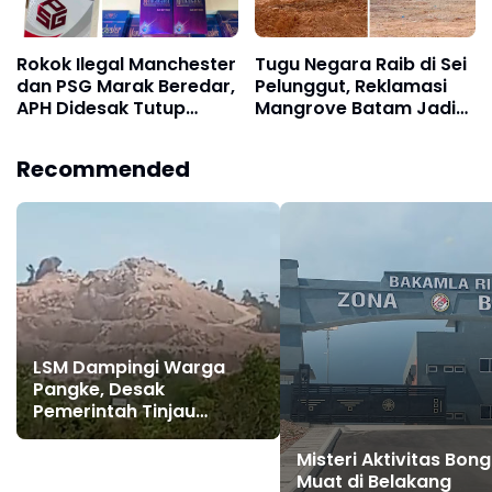
Rokok Ilegal Manchester
Tugu Negara Raib di Sei
dan PSG Marak Beredar,
Pelunggut, Reklamasi
APH Didesak Tutup
Mangrove Batam Jadi
Pabrik dan Tindak Mafia
Sorotan
Penyelundup
Recommended
LSM Dampingi Warga
Pangke, Desak
Pemerintah Tinjau
Operasional PT Pacific
Granitama dan PT Bukit
Misteri Aktivitas Bon
Alam Persada
Muat di Belakang