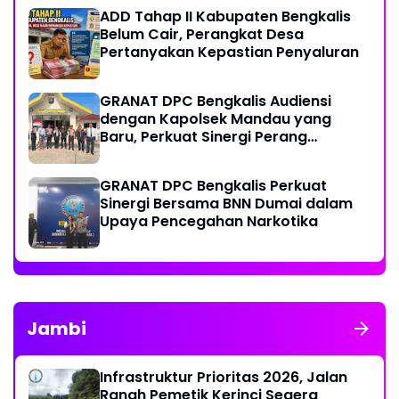
Thursina, Meski Membutuhkan
ADD Tahap II Kabupaten Bengkalis
Transfusi Darah
Belum Cair, Perangkat Desa
Pertanyakan Kepastian Penyaluran
GRANAT DPC Bengkalis Audiensi
dengan Kapolsek Mandau yang
Baru, Perkuat Sinergi Perang
Melawan Narkotika
GRANAT DPC Bengkalis Perkuat
Sinergi Bersama BNN Dumai dalam
Upaya Pencegahan Narkotika
Jambi
Infrastruktur Prioritas 2026, Jalan
Ranah Pemetik Kerinci Segera