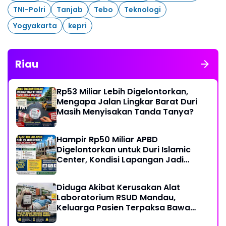
TNI-Polri
Tanjab
Tebo
Teknologi
Yogyakarta
kepri
Riau
Rp53 Miliar Lebih Digelontorkan,
Mengapa Jalan Lingkar Barat Duri
Masih Menyisakan Tanda Tanya?
Hampir Rp50 Miliar APBD
Digelontorkan untuk Duri Islamic
Center, Kondisi Lapangan Jadi
Sorotan Publik.
Diduga Akibat Kerusakan Alat
Laboratorium RSUD Mandau,
Keluarga Pasien Terpaksa Bawa
Pulang Anak Usai Operasi di RS