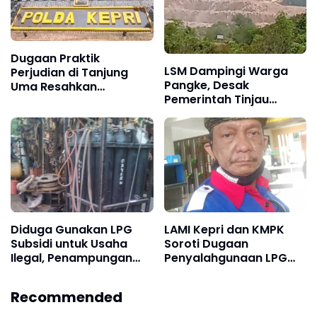
Dugaan Praktik
LSM Dampingi Warga
Perjudian di Tanjung
Pangke, Desak
Uma Resahkan
Pemerintah Tinjau
Masyarakat dan Tokoh
Operasional PT Pacific
Kota Batam
Granitama dan PT Bukit
Alam Persada
Diduga Gunakan LPG
LAMI Kepri dan KMPK
Subsidi untuk Usaha
Soroti Dugaan
Ilegal, Penampungan
Penyalahgunaan LPG
Scrap di Tanjung
Subsidi oleh Pengusaha
Uncang Luput dari
Scrap di Tanjung
Recommended
Pengawasan Pemko
Uncang
Batam