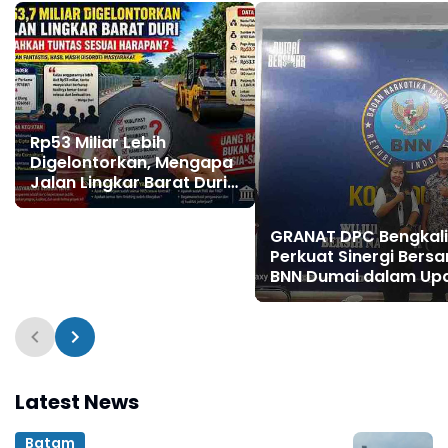
Rp53 Miliar Lebih
Digelontorkan, Mengapa
Jalan Lingkar Barat Duri
Masih Menyisakan Tanda
Tanya?
GRANAT DPC Bengkali
Perkuat Sinergi Bers
BNN Dumai dalam Up
Pencegahan Narkotik
Latest News
Batam