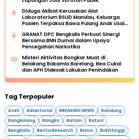
Lapangan Jadi Sorotan Publik.
Diduga Akibat Kerusakan Alat
Laboratorium RSUD Mandau, Keluarga
Pasien Terpaksa Bawa Pulang Anak Usai
Operasi di RS Thursina, Meski
GRANAT DPC Bengkalis Perkuat Sinergi
Membutuhkan Transfusi Darah
Bersama BNN Dumai dalam Upaya
Pencegahan Narkotika
Misteri Aktivitas Bongkar Muat di
Belakang Bakamla Barelang, Bea Cukai
dan APH Didesak Lakukan Penindakan
Tag Terpopuler
Aceh
Advertorial
BREAKING NEWS
Bandung
Bangkinang
Bangko
Batam
Batsol
Bengkalis
Berita Research
Bisnis
Bukittinggi