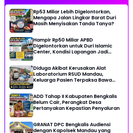
Rp53 Miliar Lebih Digelontorkan,
Mengapa Jalan Lingkar Barat Duri
Masih Menyisakan Tanda Tanya?
Hampir Rp50 Miliar APBD
Digelontorkan untuk Duri Islamic
Center, Kondisi Lapangan Jadi
Sorotan Publik.
Diduga Akibat Kerusakan Alat
Laboratorium RSUD Mandau,
Keluarga Pasien Terpaksa Bawa
Pulang Anak Usai Operasi di RS
Thursina, Meski Membutuhkan
ADD Tahap II Kabupaten Bengkalis
Transfusi Darah
Belum Cair, Perangkat Desa
Pertanyakan Kepastian Penyaluran
GRANAT DPC Bengkalis Audiensi
dengan Kapolsek Mandau yang