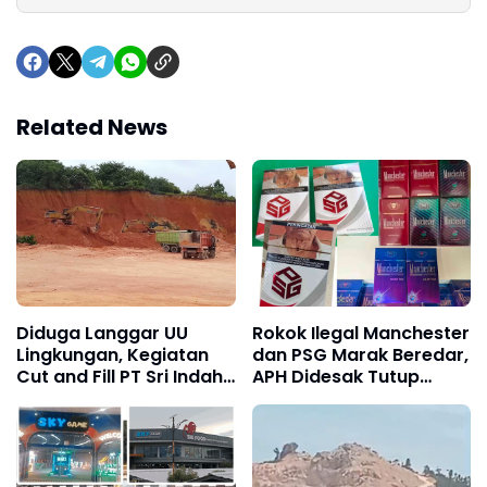
Related News
Diduga Langgar UU
Rokok Ilegal Manchester
Lingkungan, Kegiatan
dan PSG Marak Beredar,
Cut and Fill PT Sri Indah
APH Didesak Tutup
di Teluk Mata Ikan
Pabrik dan Tindak Mafia
Nongsa Bisa Terancam
Penyelundup
Pidana