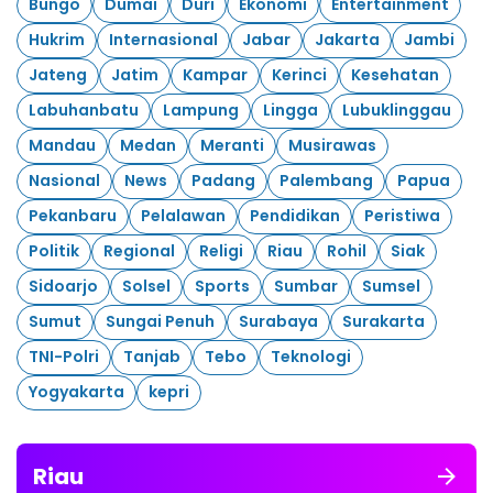
Bungo
Dumai
Duri
Ekonomi
Entertainment
Hukrim
Internasional
Jabar
Jakarta
Jambi
Jateng
Jatim
Kampar
Kerinci
Kesehatan
Labuhanbatu
Lampung
Lingga
Lubuklinggau
Mandau
Medan
Meranti
Musirawas
Nasional
News
Padang
Palembang
Papua
Pekanbaru
Pelalawan
Pendidikan
Peristiwa
Politik
Regional
Religi
Riau
Rohil
Siak
Sidoarjo
Solsel
Sports
Sumbar
Sumsel
Sumut
Sungai Penuh
Surabaya
Surakarta
TNI-Polri
Tanjab
Tebo
Teknologi
Yogyakarta
kepri
Riau