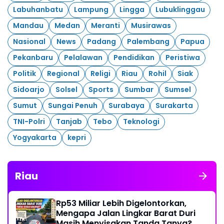
Labuhanbatu
Lampung
Lingga
Lubuklinggau
Mandau
Medan
Meranti
Musirawas
Nasional
News
Padang
Palembang
Papua
Pekanbaru
Pelalawan
Pendidikan
Peristiwa
Politik
Regional
Religi
Riau
Rohil
Siak
Sidoarjo
Solsel
Sports
Sumbar
Sumsel
Sumut
Sungai Penuh
Surabaya
Surakarta
TNI-Polri
Tanjab
Tebo
Teknologi
Yogyakarta
kepri
Riau
Rp53 Miliar Lebih Digelontorkan,
Mengapa Jalan Lingkar Barat Duri
Masih Menyisakan Tanda Tanya?