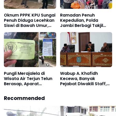
Oknum PPPK KPU Sungai
Ramadan Penuh
Penuh Diduga Lecehkan
Kepedulian, Polda
Siswi di Bawah Umur,
Jambi Berbagi Takjil
Polisi Lakukan Olah TKP
dan Sembako Kepada
Masyarakat
Pungli Merajalela di
Wabup A. Khafidh
Wisata Air Terjun Telun
Kecewa, Banyak
Berasap, Aparat
Pejabat Diwakili Staff,
Diminta Bertindak
Minta OPD Turunkan Ego
Tegas
Recommended