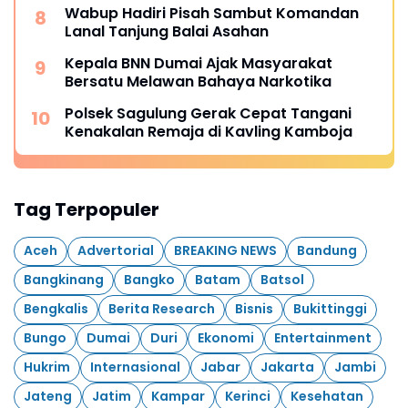
Wabup Hadiri Pisah Sambut Komandan
Lanal Tanjung Balai Asahan
Kepala BNN Dumai Ajak Masyarakat
Bersatu Melawan Bahaya Narkotika
Polsek Sagulung Gerak Cepat Tangani
Kenakalan Remaja di Kavling Kamboja
Tag Terpopuler
Aceh
Advertorial
BREAKING NEWS
Bandung
Bangkinang
Bangko
Batam
Batsol
Bengkalis
Berita Research
Bisnis
Bukittinggi
Bungo
Dumai
Duri
Ekonomi
Entertainment
Hukrim
Internasional
Jabar
Jakarta
Jambi
Jateng
Jatim
Kampar
Kerinci
Kesehatan