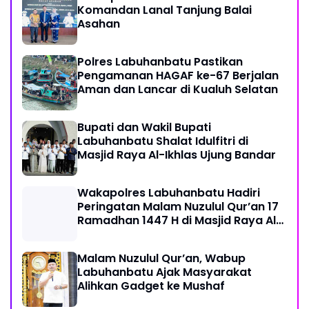
Komandan Lanal Tanjung Balai
Asahan
Polres Labuhanbatu Pastikan
Pengamanan HAGAF ke-67 Berjalan
Aman dan Lancar di Kualuh Selatan
Bupati dan Wakil Bupati
Labuhanbatu Shalat Idulfitri di
Masjid Raya Al-Ikhlas Ujung Bandar
Wakapolres Labuhanbatu Hadiri
Peringatan Malam Nuzulul Qur’an 17
Ramadhan 1447 H di Masjid Raya Al-
Ikhlas
Malam Nuzulul Qur’an, Wabup
Labuhanbatu Ajak Masyarakat
Alihkan Gadget ke Mushaf