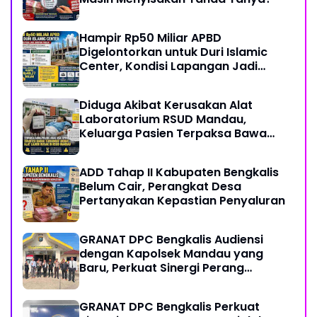
Hampir Rp50 Miliar APBD
Digelontorkan untuk Duri Islamic
Center, Kondisi Lapangan Jadi
Sorotan Publik.
Diduga Akibat Kerusakan Alat
Laboratorium RSUD Mandau,
Keluarga Pasien Terpaksa Bawa
Pulang Anak Usai Operasi di RS
Thursina, Meski Membutuhkan
ADD Tahap II Kabupaten Bengkalis
Transfusi Darah
Belum Cair, Perangkat Desa
Pertanyakan Kepastian Penyaluran
GRANAT DPC Bengkalis Audiensi
dengan Kapolsek Mandau yang
Baru, Perkuat Sinergi Perang
Melawan Narkotika
GRANAT DPC Bengkalis Perkuat