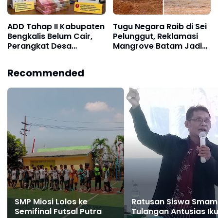
ADD Tahap II Kabupaten
Tugu Negara Raib di Sei
Bengkalis Belum Cair,
Pelunggut, Reklamasi
Perangkat Desa
Mangrove Batam Jadi
Pertanyakan Kepastian
Sorotan
Penyaluran
Recommended
SMP Miosi Lolos ke
Ratusan Siswa Sma
Semifinal Futsal Putra
Tulangan Antusias Iku