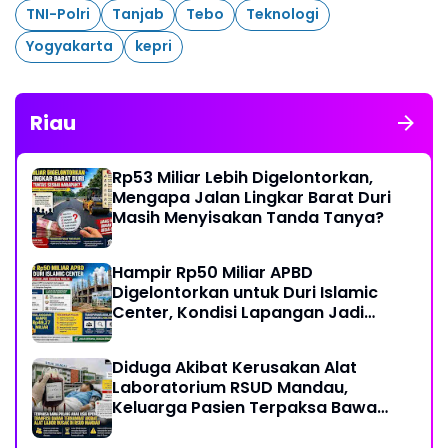
TNI-Polri
Tanjab
Tebo
Teknologi
Yogyakarta
kepri
Riau
Rp53 Miliar Lebih Digelontorkan,
Mengapa Jalan Lingkar Barat Duri
Masih Menyisakan Tanda Tanya?
Hampir Rp50 Miliar APBD
Digelontorkan untuk Duri Islamic
Center, Kondisi Lapangan Jadi
Sorotan Publik.
Diduga Akibat Kerusakan Alat
Laboratorium RSUD Mandau,
Keluarga Pasien Terpaksa Bawa
Pulang Anak Usai Operasi di RS
Thursina, Meski Membutuhkan