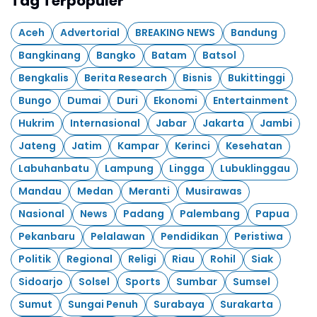
Tag Terpopuler
Aceh
Advertorial
BREAKING NEWS
Bandung
Bangkinang
Bangko
Batam
Batsol
Bengkalis
Berita Research
Bisnis
Bukittinggi
Bungo
Dumai
Duri
Ekonomi
Entertainment
Hukrim
Internasional
Jabar
Jakarta
Jambi
Jateng
Jatim
Kampar
Kerinci
Kesehatan
Labuhanbatu
Lampung
Lingga
Lubuklinggau
Mandau
Medan
Meranti
Musirawas
Nasional
News
Padang
Palembang
Papua
Pekanbaru
Pelalawan
Pendidikan
Peristiwa
Politik
Regional
Religi
Riau
Rohil
Siak
Sidoarjo
Solsel
Sports
Sumbar
Sumsel
Sumut
Sungai Penuh
Surabaya
Surakarta