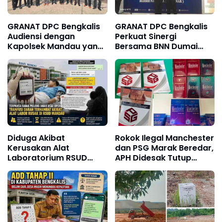
GRANAT DPC Bengkalis
GRANAT DPC Bengkalis
Audiensi dengan
Perkuat Sinergi
Kapolsek Mandau yang
Bersama BNN Dumai
Baru, Perkuat Sinergi
dalam Upaya
Perang Melawan
Pencegahan Narkotika
Narkotika
Diduga Akibat
Rokok Ilegal Manchester
Kerusakan Alat
dan PSG Marak Beredar,
Laboratorium RSUD
APH Didesak Tutup
Mandau, Keluarga
Pabrik dan Tindak Mafia
Pasien Terpaksa Bawa
Penyelundup
Pulang Anak Usai
Operasi di RS Thursina,
Meski Membutuhkan
Transfusi Darah