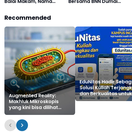
Balai Makam, Nama
Bersama BNN Dumai
Kepala Desa dalam
dalam Upaya
Dokumen Resmi Jadi
Pencegahan Narkotika
Recommended
Sorotan
EduNitas Hadir Sebag
Solusi Kuliah Terjang
dan Berkualitas untuk
Augmented Reality:
Masyarakat Indonesi
Makhluk Mikroskopis
yang kini bisa dilihat
secara nyata (Bakteri)