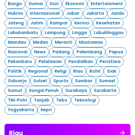
Bungo
Dumai
Duri
Ekonomi
Entertainment
Hukrim
Internasional
Jabar
Jakarta
Jambi
Jateng
Jatim
Kampar
Kerinci
Kesehatan
Labuhanbatu
Lampung
Lingga
Lubuklinggau
Mandau
Medan
Meranti
Musirawas
Nasional
News
Padang
Palembang
Papua
Pekanbaru
Pelalawan
Pendidikan
Peristiwa
Politik
Regional
Religi
Riau
Rohil
Siak
Sidoarjo
Solsel
Sports
Sumbar
Sumsel
Sumut
Sungai Penuh
Surabaya
Surakarta
TNI-Polri
Tanjab
Tebo
Teknologi
Yogyakarta
kepri
Riau