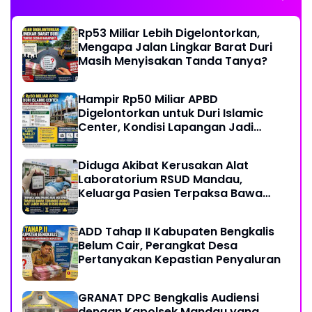
Rp53 Miliar Lebih Digelontorkan,
Mengapa Jalan Lingkar Barat Duri
Masih Menyisakan Tanda Tanya?
Hampir Rp50 Miliar APBD
Digelontorkan untuk Duri Islamic
Center, Kondisi Lapangan Jadi
Sorotan Publik.
Diduga Akibat Kerusakan Alat
Laboratorium RSUD Mandau,
Keluarga Pasien Terpaksa Bawa
Pulang Anak Usai Operasi di RS
Thursina, Meski Membutuhkan
ADD Tahap II Kabupaten Bengkalis
Transfusi Darah
Belum Cair, Perangkat Desa
Pertanyakan Kepastian Penyaluran
GRANAT DPC Bengkalis Audiensi
dengan Kapolsek Mandau yang