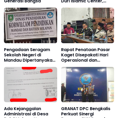
Duri Islamic Center,
Generasi Bangsa
Kondisi Lapangan Jadi
Sorotan Publik.
Pengadaan Seragam
Rapat Penataan Pasar
Sekolah Negeri di
Kaget Disepakati Hari
Mandau Dipertanyakan,
Operasional dan
PPDS Minta
Pengendalian Lokasi
Transparansi dan
Pasar
Kepatuhan terhadap
Aturan
Ada Kejanggalan
GRANAT DPC Bengkalis
Administrasi di Desa
Perkuat Sinergi