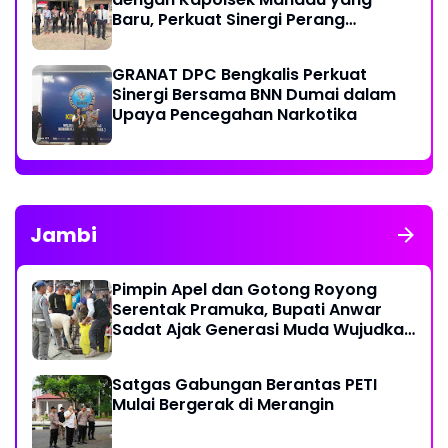
Baru, Perkuat Sinergi Perang
Melawan Narkotika
GRANAT DPC Bengkalis Perkuat
Sinergi Bersama BNN Dumai dalam
Upaya Pencegahan Narkotika
Jambi
Pimpin Apel dan Gotong Royong
Serentak Pramuka, Bupati Anwar
Sadat Ajak Generasi Muda Wujudkan
Dasa Darma Melalui Aksi Nyata
Peduli Lingkungan
Satgas Gabungan Berantas PETI
Mulai Bergerak di Merangin